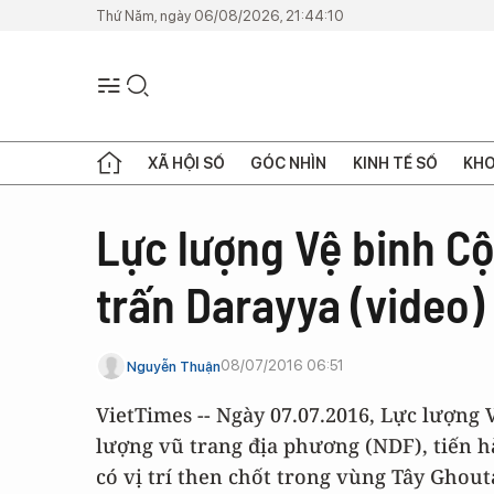
Thứ Năm, ngày 06/08/2026, 21:44:10
XÃ HỘI SỐ
GÓC NHÌN
KINH TẾ SỐ
KHO
Lực lượng Vệ binh Cộ
trấn Darayya (video)
08/07/2016 06:51
Nguyễn Thuận
VietTimes -- Ngày 07.07.2016, Lực lượng
lượng vũ trang địa phương (NDF), tiến h
có vị trí then chốt trong vùng Tây Ghout