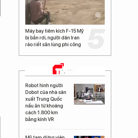
Máy bay tiêm kích F-15 Mỹ
bị bắn rơi, người dân Iran
ráo riết săn lùng phi công
TIN MỚI
Robot hình người
Dobot của nhà sản
xuất Trung Quốc
nấu ăn từ khoảng
cách 1.800 km
bằng kính VR
Mỹ tạm dừng viện