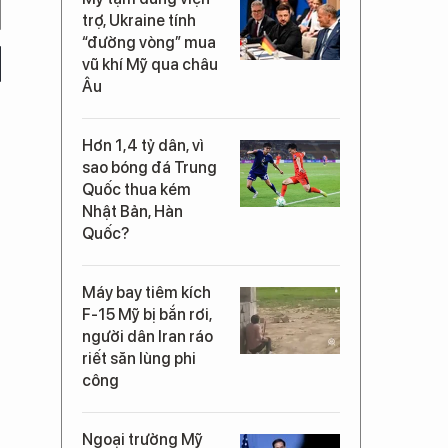
trợ, Ukraine tính
“đường vòng” mua
vũ khí Mỹ qua châu
Âu
Hơn 1,4 tỷ dân, vì
sao bóng đá Trung
Quốc thua kém
Nhật Bản, Hàn
Quốc?
Máy bay tiêm kích
F-15 Mỹ bị bắn rơi,
người dân Iran ráo
riết săn lùng phi
công
Ngoại trưởng Mỹ