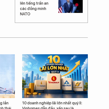
lên tiếng trấn an
các đồng minh
NATO
g lần
10 doanh nghiệp lãi lớn nhất quý II:
inh thái
Vinhomes dẫn đầu, xếp sau là