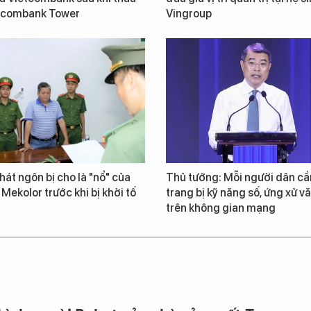
tcombank Tower
Vingroup
át ngôn bị cho là "nổ" của
Thủ tướng: Mỗi người dân cầ
 Mekolor trước khi bị khởi tố
trang bị kỹ năng số, ứng xử v
trên không gian mạng