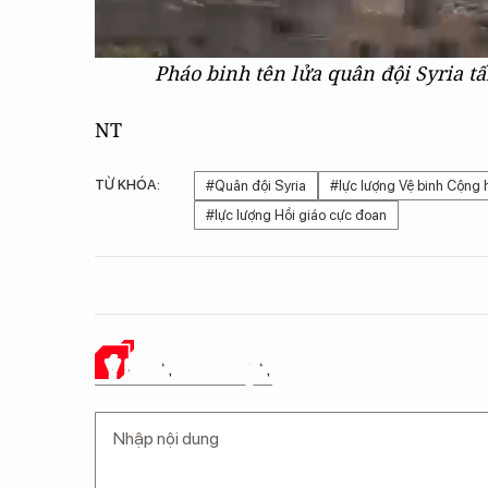
Pháo binh tên lửa quân đội Syria t
NT
TỪ KHÓA:
#Quân đội Syria
#lực lượng Vệ binh Cộng 
#lực lượng Hồi giáo cực đoan
Ý KIẾN CỦA BẠN