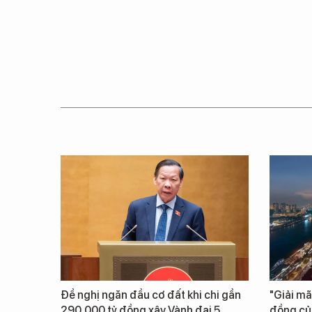
Đề nghị ngăn đầu cơ đất khi chi gần
"Giải mã
290.000 tỷ đồng xây Vành đai 5
đồng củ