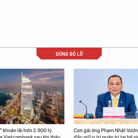
ĐỪNG BỎ LỠ
" khoản lãi hơn 2.900 tỷ
Con gái ông Phạm Nhật Vượn
a Vietcombank sau khi thâu
đầu giữ vị trí quản trị tại hệ s