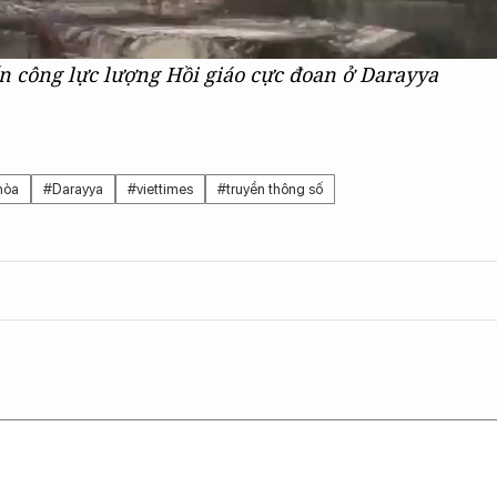
ấn công lực lượng Hồi giáo cực đoan ở Darayya
hòa
#Darayya
#viettimes
#truyền thông số