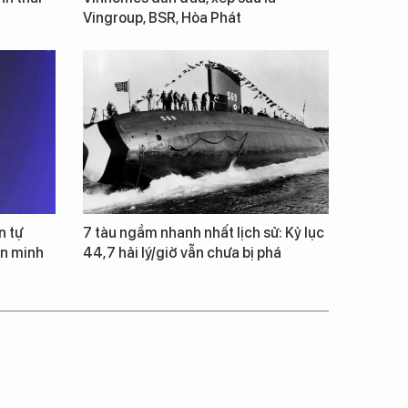
Vingroup, BSR, Hòa Phát
n tự
7 tàu ngầm nhanh nhất lịch sử: Kỷ lục
ăn minh
44,7 hải lý/giờ vẫn chưa bị phá