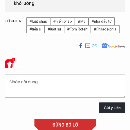
khó lường
TỪ KHÓA:
#luật pháp
#hiến pháp
#Mỹ
#nhà đầu tư
#tiến sĩ
#luật sư
#Tom Rotert
#Philadelphia
Ý KIẾN CỦA BẠN
Gửi ý kiến
ĐỪNG BỎ LỠ