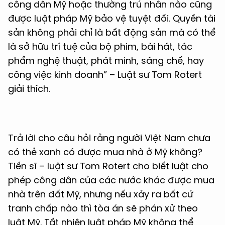
công dân Mỹ hoặc thường trú nhân nào cũng
được luật pháp Mỹ bảo vệ tuyệt đối. Quyền tài
sản không phải chỉ là bất động sản mà có thể
là sở hữu trí tuệ của bộ phim, bài hát, tác
phẩm nghệ thuật, phát minh, sáng chế, hay
công việc kinh doanh” – Luật sư Tom Rotert
giải thích.
Trả lời cho câu hỏi rằng người Việt Nam chưa
có thẻ xanh có được mua nhà ở Mỹ không?
Tiến sĩ – luật sư Tom Rotert cho biết luật cho
phép công dân của các nước khác được mua
nhà trên đất Mỹ, nhưng nếu xảy ra bất cứ
tranh chấp nào thì tòa án sẽ phán xử theo
luật Mỹ. Tất nhiên luật pháp Mỹ không thể