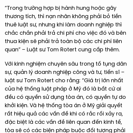
“Trong trường hợp bị hành hung hoặc gây
thương tích, thì nạn nhân không phải bỏ tiền
thuê luật sư, nhưng khi làm doanh nghiệp thì
chắc chắn phải trả chi phí cho việc đó và bên
thua kiện sẽ phải trả toàn bộ các chi phí liên
quan” – Luật sư Tom Rotert cung cấp thêm.
Với kinh nghiệm chuyên sâu trong tố tụng dân
sự, quản lý doanh nghiệp công và tư, tiến sĩ –
luật sư Tom Rotert cho rằng: “Giá trị lớn nhất
của hệ thống luật pháp ở Mỹ đó là bất cứ ai
đều có quyền sử dụng tòa án, có quyền tự do
khởi kiện. Và hệ thống tòa án ở Mỹ giải quyết
rất hiệu quả các vấn đề khi có rắc rối xảy ra,
đặc biệt là các vấn đề liên quan đến kinh tế,
tòa sẽ có các biện pháp buộc đối tượng phải