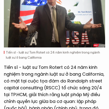
Tiến sĩ - luật sư Tom Rotert có 24 năm kinh nghiệm trong ngành
luật sư ở bang California
Tiến sĩ - luật sư Tom Rotert có 24 năm kinh
nghiệm trong ngành luật sư ở bang California,
có mặt tại cuộc tọa đàm do Randolph street
capital consulting (RSCC) tổ chức sáng 20/4
tại TP.HCM, giải thích rằng luật pháp Mỹ điều
chỉnh quyền lực giữa ba cơ quan: lập pháp
(quốc hội), hành pháp (chính phủ, trong đó