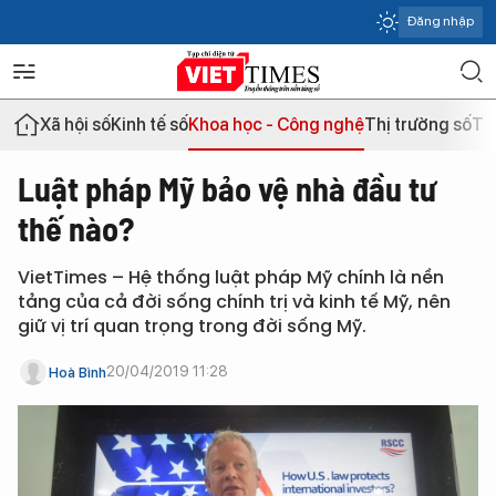
Đăng nhập
Xã hội số
Kinh tế số
Khoa học - Công nghệ
Thị trường số
Th
Luật pháp Mỹ bảo vệ nhà đầu tư
thế nào?
VietTimes – Hệ thống luật pháp Mỹ chính là nền
tảng của cả đời sống chính trị và kinh tế Mỹ, nên
giữ vị trí quan trọng trong đời sống Mỹ.
20/04/2019 11:28
Hoà Bình