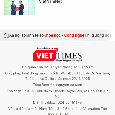
VietNamNet
Xã hội số
Kinh tế số
Khoa học - Công nghệ
Thị trường số
Th
Cơ quan của Hội Truyền thông số Việt Nam
Giấy phép hoạt động báo chí số 165/GP-BVHTTDL do Bộ Văn hóa,
Thể thao và Du lịch cấp ngày 27/11/2025
Tổng Biên tập:
Nguyễn Bá Kiên
Tòa soạn: LK16-18, Khu đô thị Hinode Royal Park, xã Hoài Đức, Hà
Nội
Điện thoại/fax: (024)32 151175
VP đại diện tại miền Nam: Tầng 3, số 54, đường C1, phường Tân
Bình, TP.HCM