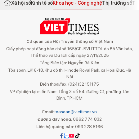
Xã hội số
Kinh tế số
Khoa học - Công nghệ
Thị trường số
Th
Cơ quan của Hội Truyền thông số Việt Nam
Giấy phép hoạt động báo chí số 165/GP-BVHTTDL do Bộ Văn hóa,
Thể thao và Du lịch cấp ngày 27/11/2025
Tổng Biên tập:
Nguyễn Bá Kiên
Tòa soạn: LK16-18, Khu đô thị Hinode Royal Park, xã Hoài Đức, Hà
Nội
Điện thoại/fax: (024)32 151175
VP đại diện tại miền Nam: Tầng 3, số 54, đường C1, phường Tân
Bình, TP.HCM
Email:
toasoan@viettimes.vn
Đường dây nóng:
0862 774 832
Liên hệ quảng cáo:
093 228 8166