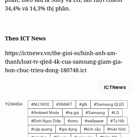
34,4% và 14,3% thị phần.
Theo ICT News
https://ictnews.vn/the-gioi-so/hinh-anh-am-
thanh/loat-tv-qled-4k-cua-samsung-giam-gia-
hon-chuc-trieu-dong-180748.ict
ICTNews
TỪ KHÓA:
#NU7400
#SMART
#gfk
#Samsung QLED
#Ambient Mode
#hạ giá
#Samsung
#LG
#Đinh Ngọc Diệp
#sony
#wallpaper
#Tụ Hội
#cáp quang
#gia dụng
#kích cầu
#màn hình