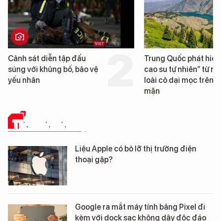
Trung Quốc phát hiện “mỏ
Loạt dự án bất động 
cao su tự nhiên” từ một
Đà Nẵng sắp bị kiểm t
loài cỏ dại mọc trên đất
mặn
TIN CÔNG NGHỆ
Liệu Apple có bỏ lỡ thị trường điện
thoại gập?
Google ra mắt máy tính bảng Pixel đi
kèm với dock sạc không dây độc đáo