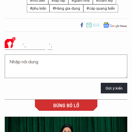
#mô đen
#lắp ráp
#giảm nhẹ
#thăm Mỹ
#phụ kiện
#Hàng gia dụng
#cáp quang biển
Ý KIẾN CỦA BẠN
Gửi ý kiến
ĐỪNG BỎ LỠ