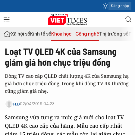
Đăng nhập
Xã hội số
Kinh tế số
Khoa học - Công nghệ
Thị trường số
Th
Loạt TV QLED 4K của Samsung
giảm giá hơn chục triệu đồng
Dòng TV cao cấp QLED chất lượng 4K của Samsung hạ
giá hơn chục triệu đồng, trong khi dòng TV 4K thường
cũng giảm giá nhẹ.
02/04/2019 04:23
H.Đ
Samsung vừa tung ra mức giá mới cho loạt TV
QLED 4K cao cấp của hãng. Mẫu cao cấp nhất
giảm 15 triệu đồng, các mẫu còn lại giảm chục