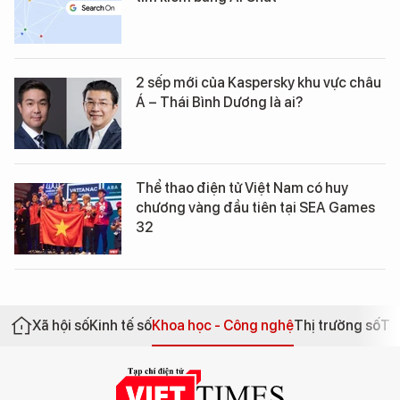
2 sếp mới của Kaspersky khu vực châu
Á – Thái Bình Dương là ai?
Thể thao điện tử Việt Nam có huy
chương vàng đầu tiên tại SEA Games
32
Xã hội số
Kinh tế số
Khoa học - Công nghệ
Thị trường số
Th