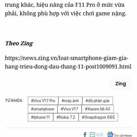
trung khác, hiệu năng của F11 Pro ở mức vừa
phải, không phù hợp với việc chơi game nặng.
Theo Zing
https://news.zing.vn/loat-smartphone-giam-gia-
hang-trieu-dong-dau-thang-11-post1009091.html
Zing
TỪ KHÓA:
#Vivo V17 Pro
#máy ảnh
#độ phân giải
#smartphone
#Vivo V17
#Xiaomi Mi A3
#Iphone 11
#Nokia 7.2
#Snapdragon 665