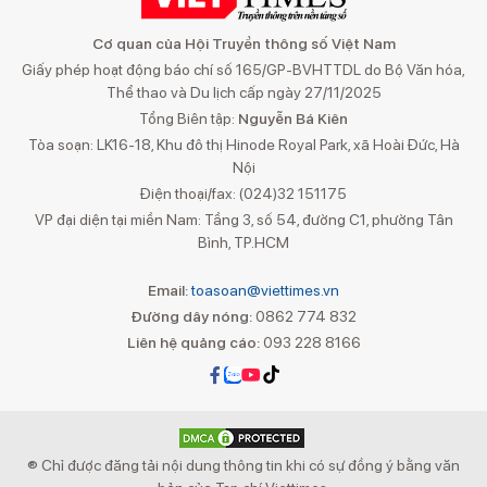
Cơ quan của Hội Truyền thông số Việt Nam
Giấy phép hoạt động báo chí số 165/GP-BVHTTDL do Bộ Văn hóa,
Thể thao và Du lịch cấp ngày 27/11/2025
Tổng Biên tập:
Nguyễn Bá Kiên
Tòa soạn: LK16-18, Khu đô thị Hinode Royal Park, xã Hoài Đức, Hà
Nội
Điện thoại/fax: (024)32 151175
VP đại diện tại miền Nam: Tầng 3, số 54, đường C1, phường Tân
Bình, TP.HCM
Email:
toasoan@viettimes.vn
Đường dây nóng:
0862 774 832
Liên hệ quảng cáo:
093 228 8166
® Chỉ được đăng tải nội dung thông tin khi có sự đồng ý bằng văn