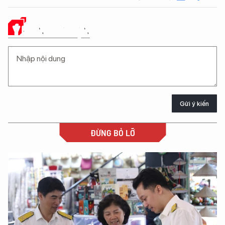
Ý KIẾN CỦA BẠN
Gửi ý kiến
ĐỪNG BỎ LỠ