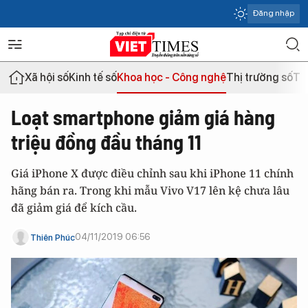
Đăng nhập
Xã hội số
Kinh tế số
Khoa học - Công nghệ
Thị trường số
Th
Loạt smartphone giảm giá hàng
triệu đồng đầu tháng 11
Giá iPhone X được điều chỉnh sau khi iPhone 11 chính
hãng bán ra. Trong khi mẫu Vivo V17 lên kệ chưa lâu
đã giảm giá để kích cầu.
04/11/2019 06:56
Thiên Phúc