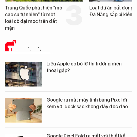
Loạt dự án bất động sản ở
Nga xây dựng hơn
Đà Nẵng sắp bị kiểm tra
km "hành lang ch
UAV" bảo vệ tuyế
cần trên chiến tr
TIN CÔNG NGHỆ
Liệu Apple có bỏ lỡ thị trường điện
thoại gập?
Google ra mắt máy tính bảng Pixel đi
kèm với dock sạc không dây độc đáo
Google Pixel Fold ra mắt với thiết kế