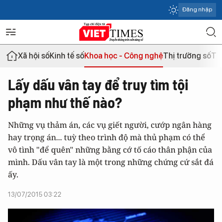
Đăng nhập
Xã hội số
Kinh tế số
Khoa học - Công nghệ
Thị trường số
Th
Lấy dấu vân tay để truy tìm tội
phạm như thế nào?
Những vụ thảm án, các vụ giết người, cướp ngân hàng
hay trọng án... tuỳ theo trình độ mà thủ phạm có thể
vô tình "để quên" những bằng cớ tố cáo thân phận của
mình. Dấu vân tay là một trong những chứng cứ sắt đá
ấy.
13/07/2015 03:22