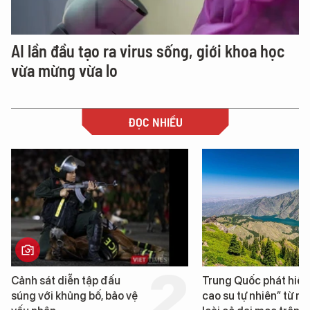
AI lần đầu tạo ra virus sống, giới khoa học
vừa mừng vừa lo
ĐỌC NHIỀU
Trung Quốc phát hiện “mỏ
Loạt dự án bất động 
cao su tự nhiên” từ một
Đà Nẵng sắp bị kiểm t