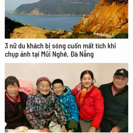
3 nữ du khách bị sóng cuốn mất tích khi
chụp ảnh tại Mũi Nghê, Đà Nẵng