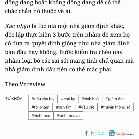
đồng dạng hoặc không đồng dạng để có thể
chắc chắn nó thuộc về ai.
Xác nhận
là lúc mà một nhà giám định khác,
độc lập thực hiện 3 bước trên nhằm để xem họ
có đưa ra quyết định giống như nhà giám định
ban đầu hay không. Bước kiểm tra chéo này
nhằm loại bỏ các sai sót mang tính chủ quan mà
nhà giám định đầu tiên có thể mắc phải.
Theo Vnreview
TỪ KHÓA:
#dấu vân tay
#chữ ký
#sinh học
#giám định
#tội phạm
#truy tìm
#dấu vết
#truyền thông số
#viettimes
#viettimes.vn