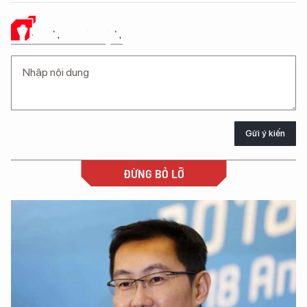
Ý KIẾN CỦA BẠN
Gửi ý kiến
ĐỪNG BỎ LỠ