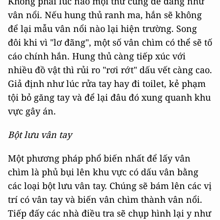
Không phải lúc nào mọi thứ cũng dễ dàng như
vân nổi. Nếu hung thủ ranh ma, hắn sẽ không
để lại mẫu vân nổi nào lại hiện trường. Song
đôi khi vì "lơ đãng", một số vân chìm có thể sẽ tố
cáo chính hắn. Hung thủ càng tiếp xúc với
nhiều đồ vật thì rủi ro "rơi rớt" dấu vết càng cao.
Giả định như lúc rửa tay hay đi toilet, kẻ phạm
tội bỏ găng tay và để lại đâu đó xung quanh khu
vực gây án.
Bột lưu vân tay
Một phương pháp phổ biến nhất để lấy vân
chìm là phủ bụi lên khu vực có dấu vân bằng
các loại bột lưu vân tay. Chúng sẽ bám lên các vị
trí có vân tay và biến vân chìm thành vân nổi.
Tiếp đấy các nhà điều tra sẽ chụp hình lại y như