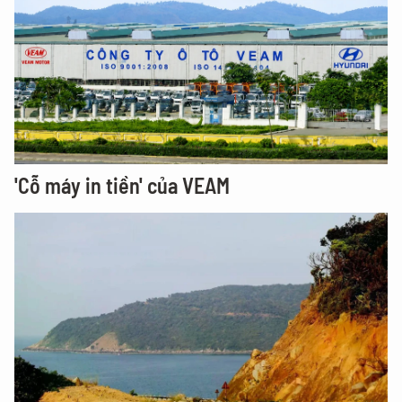
'Cỗ máy in tiền' của VEAM