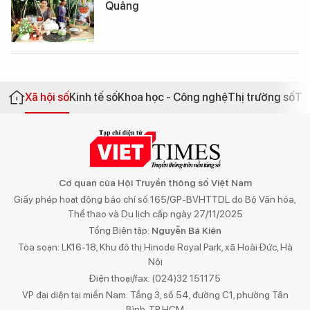
Quảng
Xã hội số
Kinh tế số
Khoa học - Công nghệ
Thị trường số
Th
Cơ quan của Hội Truyền thông số Việt Nam
Giấy phép hoạt động báo chí số 165/GP-BVHTTDL do Bộ Văn hóa,
Thể thao và Du lịch cấp ngày 27/11/2025
Tổng Biên tập:
Nguyễn Bá Kiên
Tòa soạn: LK16-18, Khu đô thị Hinode Royal Park, xã Hoài Đức, Hà
Nội
Điện thoại/fax: (024)32 151175
VP đại diện tại miền Nam: Tầng 3, số 54, đường C1, phường Tân
Bình, TP.HCM