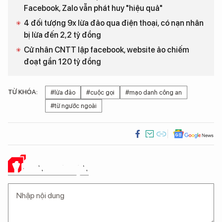
Facebook, Zalo vẫn phát huy "hiệu quả"
4 đối tượng 9x lừa đảo qua điện thoại, có nạn nhân
bị lừa đến 2,2 tỷ đồng
Cử nhân CNTT lập facebook, website ảo chiếm
đoạt gần 120 tỷ đồng
TỪ KHÓA:
#lừa đảo
#cuộc gọi
#mạo danh công an
#từ ngước ngoài
Ý KIẾN CỦA BẠN