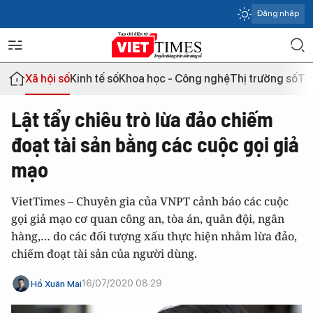
Đăng nhập
Xã hội số
Kinh tế số
Khoa học - Công nghệ
Thị trường số
Th
Lật tẩy chiêu trò lừa đảo chiếm
đoạt tài sản bằng các cuộc gọi giả
mạo
VietTimes – Chuyên gia của VNPT cảnh báo các cuộc
gọi giả mạo cơ quan công an, tòa án, quân đội, ngân
hàng,… do các đối tượng xấu thực hiện nhằm
lừa đảo
,
chiếm đoạt tài sản của người dùng.
16/07/2020 08:29
Hồ Xuân Mai