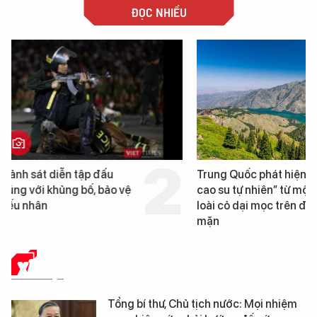
ĐỌC NHIỀU
Trung Quốc phát hiện “mỏ
Loạt dự án bất động 
cao su tự nhiên” từ một
Đà Nẵng sắp bị kiểm t
loài cỏ dại mọc trên đất
mặn
XÃ HỘI
Tổng bí thư, Chủ tịch nước: Mọi nhiệm