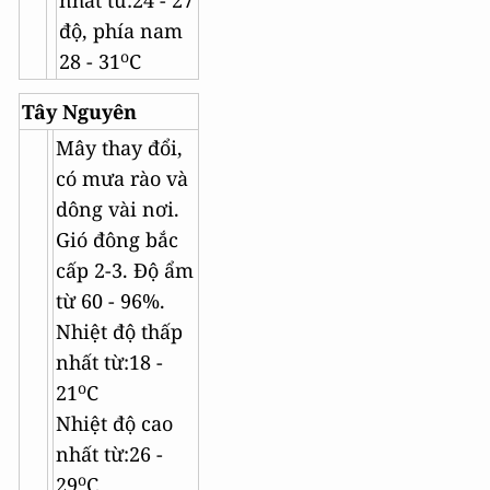
nhất từ:24 - 27
độ, phía nam
o
28 - 31
C
Tây Nguyên
Mây thay đổi,
có mưa rào và
dông vài nơi.
Gió đông bắc
cấp 2-3. Độ ẩm
từ 60 - 96%.
Nhiệt độ thấp
nhất từ:18 -
o
21
C
Nhiệt độ cao
nhất từ:26 -
o
29
C