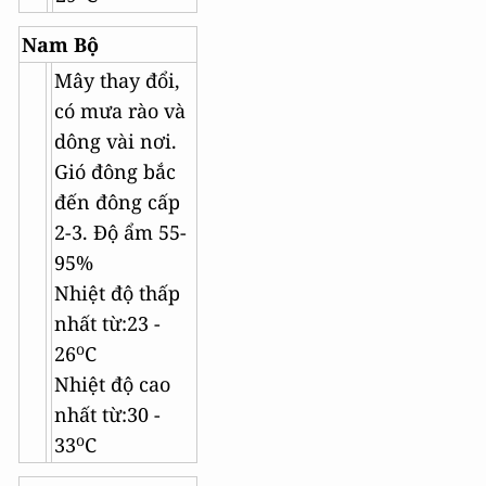
Nam Bộ
Mây thay đổi,
có mưa rào và
dông vài nơi.
Gió đông bắc
đến đông cấp
2-3. Độ ẩm 55-
95%
Nhiệt độ thấp
nhất từ:23 -
o
26
C
Nhiệt độ cao
nhất từ:30 -
o
33
C