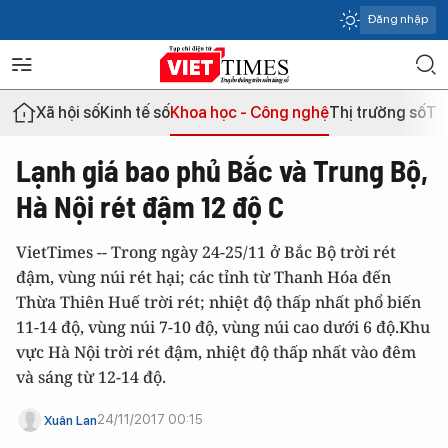
Đăng nhập
Xã hội số
Kinh tế số
Khoa học - Công nghệ
Thị trường số
Th
Lạnh giá bao phủ Bắc và Trung Bộ,
Hà Nội rét đậm 12 độ C
VietTimes -- Trong ngày 24-25/11 ở Bắc Bộ trời rét
đậm, vùng núi rét hại; các tỉnh từ Thanh Hóa đến
Thừa Thiên Huế trời rét; nhiệt độ thấp nhất phổ biến
11-14 độ, vùng núi 7-10 độ, vùng núi cao dưới 6 độ.Khu
vực Hà Nội trời rét đậm, nhiệt độ thấp nhất vào đêm
và sáng từ 12-14 độ.
24/11/2017 00:15
Xuân Lan