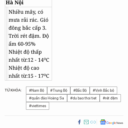
Hà Nội
Nhiều mây, có
mưa rải rác. Gió
đông bắc cấp 3.
Trời rét đậm. Độ
ẩm 60-95%
Nhiệt độ thấp
o
nhất từ:12 - 14
C
Nhiệt độ cao
o
nhất từ:15 - 17
C
TỪ KHÓA:
#Nam Bộ
#Trung Bộ
#Bắc Bộ
#Vịnh Bắc bộ
#quần đảo Hoàng Sa
#du bao thoi tiet
#rét đậm
#viettimes