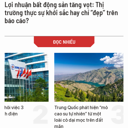
Lợi nhuận bất động sản tăng vọt: Thị
trường thực sự khởi sắc hay chỉ “đẹp” trên
báo cáo?
ĐỌC NHIỀU
Trung Quốc phát hiện “mỏ
Loạt dự án bất động 
cao su tự nhiên” từ một
Đà Nẵng sắp bị kiểm t
loài cỏ dại mọc trên đất
mặn