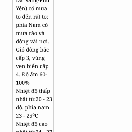
Đà Nẵng-Phú
Yên) có mưa
to đến rất to;
phía Nam có
mưa rào và
dông vài nơi.
Gió đông bắc
cấp 3, vùng
ven biển cấp
4. Độ ẩm 60-
100%
Nhiệt độ thấp
nhất từ:20 - 23
độ, phía nam
o
23 - 25
C
Nhiệt độ cao