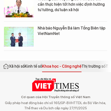
cần thực hiện tốt hơn việc định hướng
tư tưởng, dư luận xã hội
Nhà báo Nguyễn Bá làm Tổng Biên tập
VietNamNet
Xã hội số
Kinh tế số
Khoa học - Công nghệ
Thị trường số
Th
Cơ quan của Hội Truyền thông số Việt Nam
Giấy phép hoạt động báo chí số 165/GP-BVHTTDL do Bộ Văn hóa,
Thể thao và Du lịch cấp ngày 27/11/2025