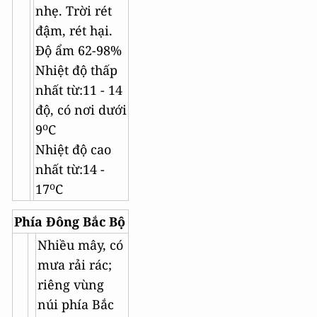
nhẹ. Trời rét
đậm, rét hại.
Độ ẩm 62-98%
Nhiệt độ thấp
nhất từ:11 - 14
độ, có nơi dưới
o
9
C
Nhiệt độ cao
nhất từ:14 -
o
17
C
Phía Đông Bắc Bộ
Nhiều mây, có
mưa rải rác;
riêng vùng
núi phía Bắc