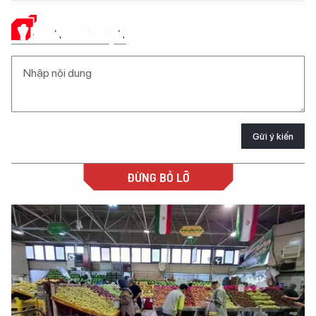
Ý KIẾN CỦA BẠN
Gửi ý kiến
ĐỪNG BỎ LỠ