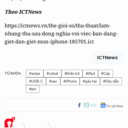
Theo ICTNews
https://ictnews.vn/the-gioi-so/thu-thuat/lam-
nhung-thu-sau-dong-nghia-voi-viec-ban-dang-
giet-dan-giet-mon-iphone-185701.ict
ICTNews
TỪ KHÓA:
#anker
#zdnet
#Điện trở
#iPad
#Cáp
#USB-C
#sạc
#iPhone
#gây hại
#Dây dẫn
#pin
Ý KIẾN CỦA BẠN