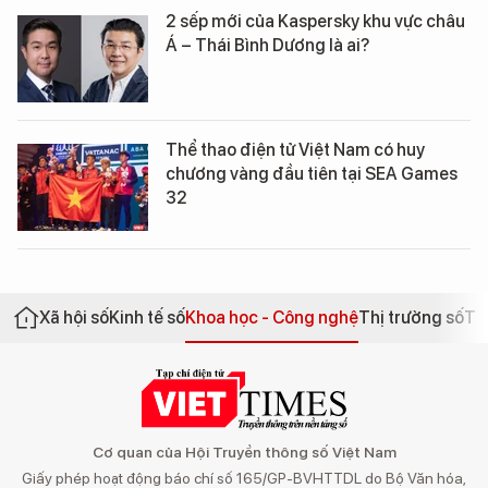
2 sếp mới của Kaspersky khu vực châu
Á – Thái Bình Dương là ai?
Thể thao điện tử Việt Nam có huy
chương vàng đầu tiên tại SEA Games
32
Xã hội số
Kinh tế số
Khoa học - Công nghệ
Thị trường số
Th
Cơ quan của Hội Truyền thông số Việt Nam
Giấy phép hoạt động báo chí số 165/GP-BVHTTDL do Bộ Văn hóa,