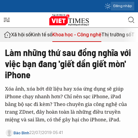
Đăng nhập
Xã hội số
Kinh tế số
Khoa học - Công nghệ
Thị trường số
Th
Làm những thứ sau đồng nghĩa với
việc bạn đang 'giết dần giết mòn'
iPhone
Xóa ảnh, xóa bớt dữ liệu hay xóa ứng dụng sẽ giúp
iPhone chạy nhanh hơn? Chỉ nên sạc iPhone, iPad
bằng bộ sạc đi kèm? Theo chuyên gia công nghệ của
trang ZDnet, đây hoàn toàn là những điều truyền
miệng và sai lầm, có thể gây hại cho iPhone, iPad.
22/07/2019 05:41
Bảo Bình