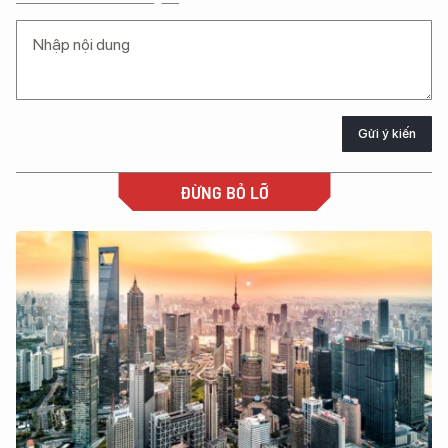
Gửi ý kiến
ĐỪNG BỎ LỠ