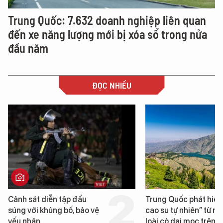
Trung Quốc: 7.632 doanh nghiệp liên quan
đến xe năng lượng mới bị xóa sổ trong nửa
đầu năm
ĐỌC NHIỀU
Trung Quốc phát hiện “mỏ
Loạt dự án bất động 
cao su tự nhiên” từ một
Đà Nẵng sắp bị kiểm t
loài cỏ dại mọc trên đất