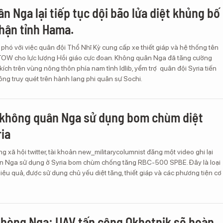
n Nga lại tiếp tục dội bão lửa diệt khủng bố
phận tỉnh Hama.
 phó với việc quân đội Thổ Nhĩ Kỳ cung cấp xe thiết giáp và hệ thống tên
TOW cho lực lượng Hồi giáo cực đoan. Không quân Nga đã tăng cường
ích trên vùng nông thôn phía nam tỉnh Idlib, yểm trợ quân đội Syria tiến
ng truy quét trên hành lang phi quân sự Sochi.
 không quân Nga sử dụng bom chùm diệt
ria
g xã hội twitter, tài khoản new_militarycolumnist đăng một video ghi lại
 Nga sử dụng ở Syria bom chùm chống tăng RBC-500 SPBE. Đây là loại
iệu quả, được sử dụng chủ yếu diệt tăng, thiết giáp và các phương tiện cơ
hòng Nga: UAV tấn công Okhotnik sẽ hoàn