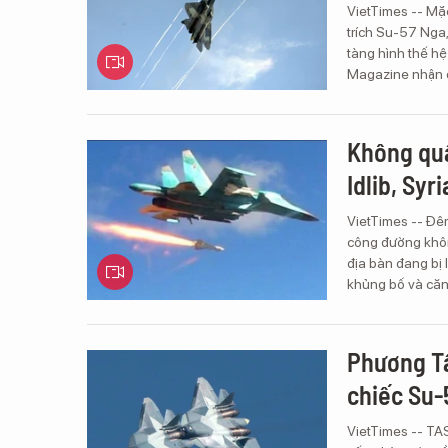
VietTimes -- Mặ
trích Su-57 Nga,
tàng hình thế hệ
Magazine nhận đ
Không quâ
Idlib, Syri
VietTimes -- Đê
công đường khôn
địa bàn đang bị 
khủng bố và căn
Phương Tâ
chiếc Su-
VietTimes -- TA