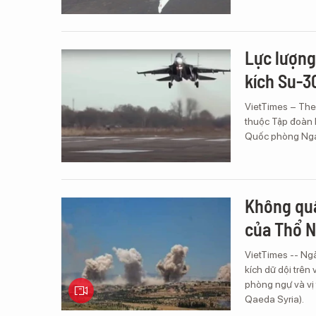
Lực lượng
kích Su-
VietTimes – The
thuộc Tập đoàn 
Quốc phòng Nga
Không quâ
của Thổ N
VietTimes -- Ngà
kích dữ dội trên
phòng ngự và vị 
Qaeda Syria).