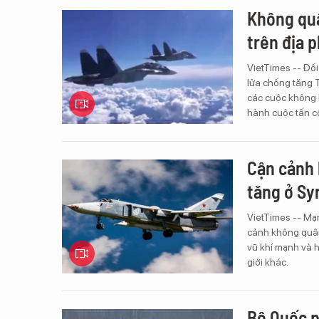
Không quâ
trên địa 
VietTimes -- Đối
lửa chống tăng 
các cuộc không k
hành cuộc tấn cô
Cận cảnh
tăng ở Sy
VietTimes -- Mạn
cảnh không quân
vũ khí mạnh và h
giới khác.
Bộ Quốc p