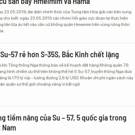
 cứ sân bay Hmeimim và Hama
ày 23.05.2019, đại diện chính thức của Trung tâm Hòa giải các bên xung
a cho biết: ngày 23.05.2019 các nhóm Hồi giáo cực đoan lại thực hiện
ng tên lửa ác liệt vào căn cứ không quân Hmeimim trên vùng nông thôn
ia.
 Su-57 rẻ hơn S-35S, Bắc Kinh chết lặng
u khi Tổng thống Nga thông báo về kế hoạch đặt hàng Không quân 76
tàng hình chiếm ưu thế trên không thế hệ 5 Su-57, truyền thông Nga đưa
hàng là 170 tỷ rúp - tương đương 2,6 tỷ USD. Khoản chi phí ngân sách này
luận quân sự thế giới choáng váng vì bất ngờ.
g tiềm năng của Su – 57, 5 quốc gia trong
t Nam