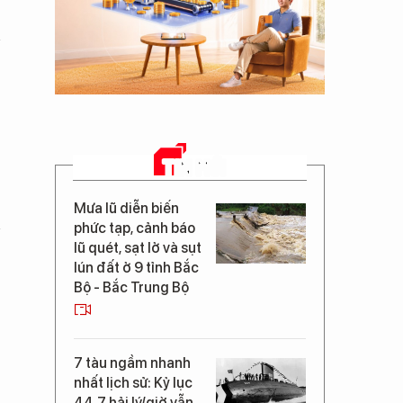
TIN MỚI
Mưa lũ diễn biến
phức tạp, cảnh báo
lũ quét, sạt lở và sụt
p
lún đất ở 9 tỉnh Bắc
Bộ - Bắc Trung Bộ
7 tàu ngầm nhanh
nhất lịch sử: Kỷ lục
44,7 hải lý/giờ vẫn