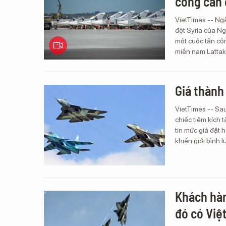
công căn
VietTimes -- Ng
đột Syria của Ng
một cuộc tấn cô
miền nam Lattak
Giá thành
VietTimes -- Sa
chiếc tiêm kích 
tin mức giá đặt 
khiến giới bình 
Khách hàn
đó có Việ