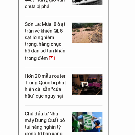
chưa bị phá
Sơn La: Mưa lũ ồ ạt
tràn về khiến QL6
sạt lở nghiêm
trọng, hàng chục
hộ dân sơ tán khẩn
trong đêm
Hơn 20 mẫu router
Trung Quốc bị phát
hiện cài sẵn "cửa
hậu" cực nguy hại
Chủ đầu tư Nhà
máy Dung Quất bỏ
túi hàng nghìn tỷ
đồng từ bán xăng