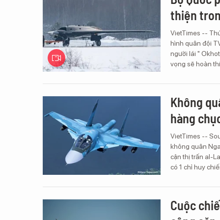
thiện tro
VietTimes -- Thứ
hình quân đội T
người lái " Okho
vọng sẽ hoàn thi
Không quâ
hàng chục
VietTimes -- Sou
không quân Nga h
cận thị trấn al-
có 1 chỉ huy chiế
Cuộc chiến