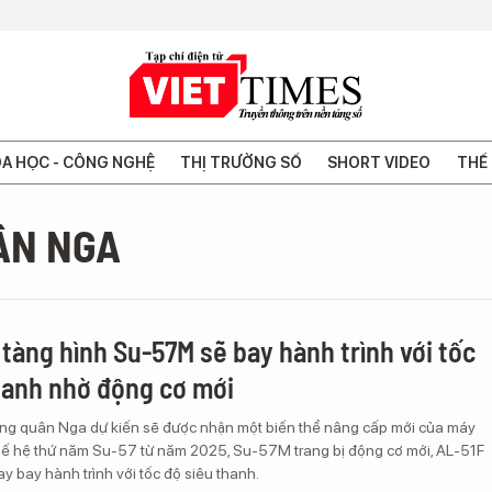
A HỌC - CÔNG NGHỆ
THỊ TRƯỜNG SỐ
SHORT VIDEO
THẾ 
ÂN NGA
 tàng hình Su-57M sẽ bay hành trình với tốc
hanh nhờ động cơ mới
g quân Nga dự kiến ​​​​sẽ được nhận một biến thể nâng cấp mới của máy
hế hệ thứ năm Su-57 từ năm 2025, Su-57M trang bị động cơ mới, AL-51F
 bay hành trình với tốc độ siêu thanh.