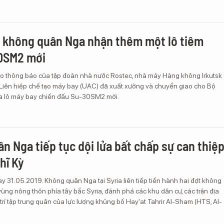
 không quân Nga nhận thêm một lô tiêm
30SM2 mới
o thông báo của tập đoàn nhà nước Rostec, nhà máy Hàng không Irkutsk
Liên hiệp chế tạo máy bay (UAC) đã xuất xưởng và chuyển giao cho Bộ
 lô máy bay chiến đấu Su-30SM2 mới.
n Nga tiếp tục dội lửa bất chấp sự can thiệ
hĩ Kỳ
y 31.05.2019. Không quân Nga tại Syria liên tiếp tiến hành hai đợt không
 vùng nông thôn phía tây bắc Syria, đánh phá các khu dân cư, các trận địa
trí tập trung quân của lực lượng khủng bố Hay'at Tahrir Al-Sham (HTS, Al-