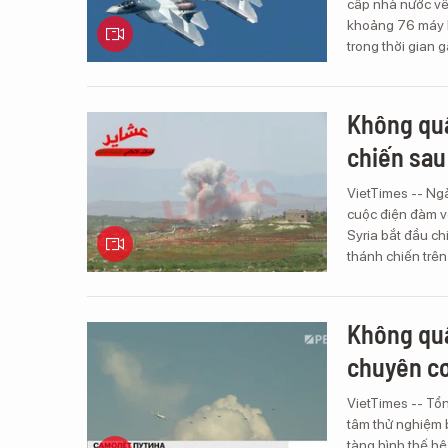
cấp nhà nước về
khoảng 76 máy b
trong thời gian 
Không quâ
chiến sau
VietTimes -- Ngà
cuộc điện đàm v
Syria bắt đầu ch
thánh chiến trên
Không quâ
chuyên cơ
VietTimes -- Tổn
tâm thử nghiệm 
tàng hình thế h