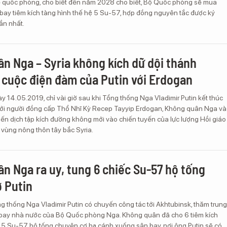
 quốc phòng, cho biết đến năm 2028 cho biết, Bộ Quốc phòng sẽ mua
ay tiêm kích tàng hình thế hệ 5 Su-57, hợp đồng nguyên tắc được ký
gần nhất.
n Nga – Syria không kích dữ dội thánh
 cuộc điện đàm của Putin với Erdogan
y 14.05.2019, chỉ vài giờ sau khi Tổng thống Nga Vladimir Putin kết thúc
ới người đồng cấp Thổ Nhĩ Kỳ Recep Tayyip Erdogan, Không quân Nga và
iến dịch tập kích đường không mới vào chiến tuyến của lực lượng Hồi giáo
 vùng nông thôn tây bắc Syria.
n Nga ra uy, tung 6 chiếc Su-57 hộ tống
 Putin
g thống Nga Vladimir Putin có chuyến công tác tới Akhtubinsk, thăm trung
bay nhà nước của Bộ Quốc phòng Nga. Không quân đã cho 6 tiêm kích
ệ 5 Su-57 hộ tống chuyên cơ hạ cánh xuống sân bay, nơi ông Putin sẽ có