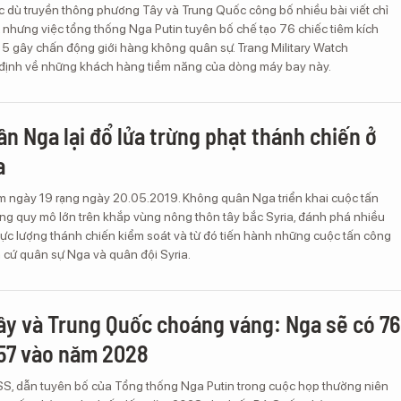
c dù truyền thông phương Tây và Trung Quốc công bố nhiều bài viết chỉ
 nhưng việc tổng thống Nga Putin tuyên bố chế tạo 76 chiếc tiêm kích
 5 gây chấn động giới hàng không quân sự. Trang Military Watch
ịnh về những khách hàng tiềm năng của dòng máy bay này.
n Nga lại đổ lửa trừng phạt thánh chiến ở
a
m ngày 19 rạng ngày 20.05.2019. Không quân Nga triển khai cuộc tấn
g quy mô lớn trên khắp vùng nông thôn tây bắc Syria, đánh phá nhiều
lực lượng thánh chiến kiểm soát và từ đó tiến hành những cuộc tấn công
 cứ quân sự Nga và quân đội Syria.
y và Trung Quốc choáng váng: Nga sẽ có 76
57 vào năm 2028
SS, dẫn tuyên bố của Tổng thống Nga Putin trong cuộc họp thường niên