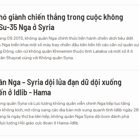
hó giành chiến thắng trong cuộc không
 Su-35 Nga ở Syria
ng 09.2015, không quân Nga chính thức tiến hành chiến dịch tiêu diệt
. Nga triển khai một số máy bay chiến đấu tiên tiến tới các căn cứ quân sự
ng Đông, căn cứ không quân Khmeimim thuộc tỉnh Latakia và một số ít ở
ân Shayrat cùng với Không quân Syria.
n Nga – Syria dội lửa đạn dữ dội xuống
ến ở Idlib - Hama
ông quân Syria và Lực lượng không quân viễn chinh Nga tiếp tục tăng
 không kích, mở rộng sang các địa bàn mới xung quanh tỉnh Idlib ngày 28
ng là ngày thứ ba liên tiếp, không quân Nga Syria dội bom đánh phá
lực lượng Hồi giáo cực đoan ở Hama-Idlib.