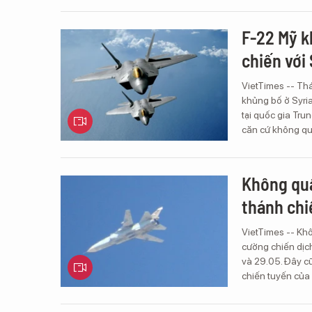
F-22 Mỹ k
chiến với
VietTimes -- Thá
khủng bố ở Syria
tại quốc gia Tru
căn cứ không qu
Không quâ
thánh chi
VietTimes -- Kh
cường chiến dịch
và 29.05. Đây cũ
chiến tuyến của 