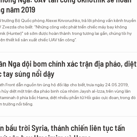
ng năm 2019
 trưởng Bộ Quốc phòng Alexei Krivoruchko, trả lời phỏng vấn kênh truyền
V Zvezda cho biết: “Những công việc phát triển chiếc máy bay không
tnik (Hunter)" sẽ sớm được hoàn thành. trong tương lai gần, chúng tôi hy
ện thiết kế sản xuất chiếc UAV tấn công”.
n Nga dội bom chính xác trận địa pháo, diệt
 tay súng nổi dậy
th Front dẫn nguồn tin ủng hộ đối lập cho biết, trưa ngày 24.05.2019,
ủy diệt một trận địa pháo binh của nhóm Jaysh al-Izza, trên vùng lân
Lataminah ở phía bắc Hama, diệt nhiều phần tử Hồi giáo cực đoan, trong đó
n trường nổi tiếng.
 bầu trời Syria, thánh chiến liên tục tấn