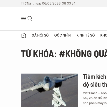
Thứ Năm, ngày 06/08/2026, 08:03:54
XÃ HỘI SỐ
GÓC NHÌN
KINH TẾ SỐ
KHO
TỪ KHÓA: #KHÔNG QU
Tiêm kích
độ siêu t
VietTimes – Khôn
bay chiến đấu t
cho phép máy bay