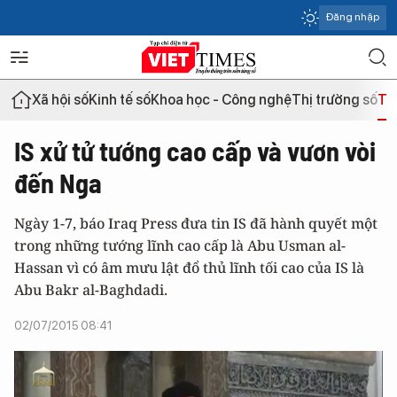
Đăng nhập
Xã hội số
Kinh tế số
Khoa học - Công nghệ
Thị trường số
Th
IS xử tử tướng cao cấp và vươn vòi
đến Nga
Ngày 1-7, báo Iraq Press đưa tin IS đã hành quyết một
trong những tướng lĩnh cao cấp là Abu Usman al-
Hassan vì có âm mưu lật đổ thủ lĩnh tối cao của IS là
Abu Bakr al-Baghdadi.
02/07/2015 08:41