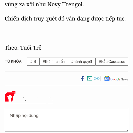
vùng xa xôi như Novy Urengoi.
Chiến dịch truy quét đó vẫn đang được tiếp tục.
Theo: Tuổi Trẻ
TỪ KHÓA:
#IS
#thánh chiến
#hành quyết
#Bắc Caucasus
Ý KIẾN CỦA BẠN