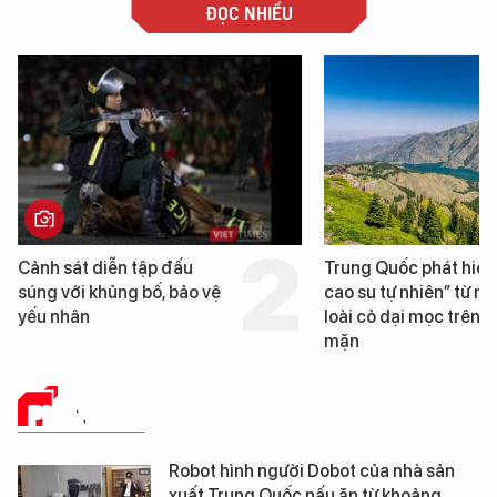
ĐỌC NHIỀU
Trung Quốc phát hiện “mỏ
Loạt dự án bất đ
cao su tự nhiên” từ một
Đà Nẵng sắp bị k
loài cỏ dại mọc trên đất
mặn
PHÂN TÍCH
Robot hình người Dobot của nhà sản
xuất Trung Quốc nấu ăn từ khoảng