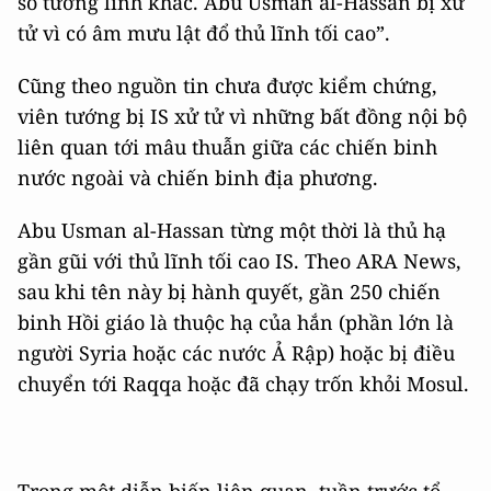
số tướng lĩnh khác. Abu Usman al-Hassan bị xử
tử vì có âm mưu lật đổ thủ lĩnh tối cao”.
Cũng theo nguồn tin chưa được kiểm chứng,
viên tướng bị IS xử tử vì những bất đồng nội bộ
liên quan tới mâu thuẫn giữa các chiến binh
nước ngoài và chiến binh địa phương.
Abu Usman al-Hassan từng một thời là thủ hạ
gần gũi với thủ lĩnh tối cao IS. Theo ARA News,
sau khi tên này bị hành quyết, gần 250 chiến
binh Hồi giáo là thuộc hạ của hắn (phần lớn là
người Syria hoặc các nước Ả Rập) hoặc bị điều
chuyển tới Raqqa hoặc đã chạy trốn khỏi Mosul.