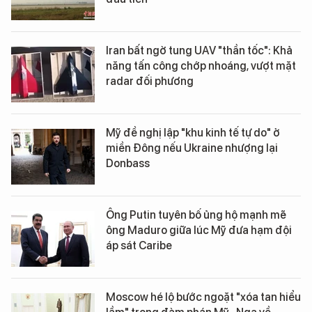
Iran bất ngờ tung UAV "thần tốc": Khả
năng tấn công chớp nhoáng, vượt mặt
radar đối phương
Mỹ đề nghị lập "khu kinh tế tự do" ở
miền Đông nếu Ukraine nhượng lại
Donbass
Ông Putin tuyên bố ủng hộ mạnh mẽ
ông Maduro giữa lúc Mỹ đưa hạm đội
áp sát Caribe
Moscow hé lộ bước ngoặt "xóa tan hiểu