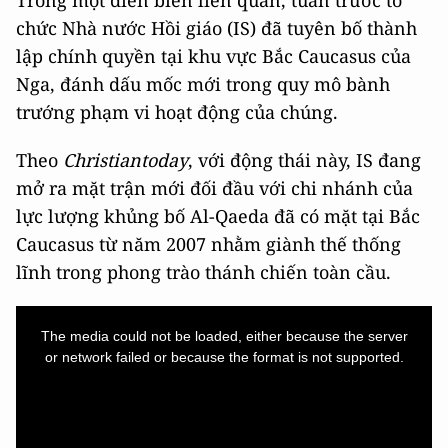
Trong một diễn biến liên quan, tuần trước tổ
chức Nhà nước Hồi giáo (IS) đã tuyên bố thành
lập chính quyền tại khu vực Bắc Caucasus của
Nga, đánh dấu mốc mới trong quy mô bành
trướng phạm vi hoạt động của chúng.
Theo
Christiantoday
, với động thái này, IS đang
mở ra mặt trận mới đối đầu với chi nhánh của
lực lượng khủng bố Al-Qaeda đã có mặt tại Bắc
Caucasus từ năm 2007 nhằm giành thế thống
lĩnh trong phong trào thánh chiến toàn cầu.
This
is
a
The media could not be loaded, either because the server
modal
window.
or network failed or because the format is not supported.