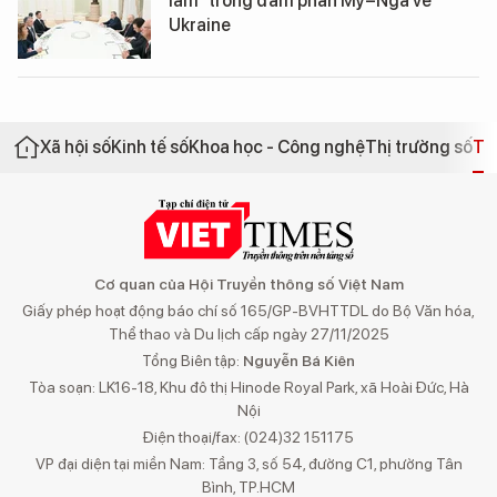
lầm" trong đàm phán Mỹ–Nga về
Ukraine
Xã hội số
Kinh tế số
Khoa học - Công nghệ
Thị trường số
Th
Cơ quan của Hội Truyền thông số Việt Nam
Giấy phép hoạt động báo chí số 165/GP-BVHTTDL do Bộ Văn hóa,
Thể thao và Du lịch cấp ngày 27/11/2025
Tổng Biên tập:
Nguyễn Bá Kiên
Tòa soạn: LK16-18, Khu đô thị Hinode Royal Park, xã Hoài Đức, Hà
Nội
Điện thoại/fax: (024)32 151175
VP đại diện tại miền Nam: Tầng 3, số 54, đường C1, phường Tân
Bình, TP.HCM