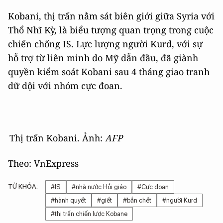
Kobani, thị trấn nằm sát biên giới giữa Syria với
Thổ Nhĩ Kỳ, là biểu tượng quan trọng trong cuộc
chiến chống IS. Lực lượng người Kurd, với sự
hỗ trợ từ liên minh do Mỹ dẫn đầu, đã giành
quyền kiểm soát Kobani sau 4 tháng giao tranh
dữ dội với nhóm cực đoan.
Thị trấn Kobani. Ảnh:
AFP
Theo: VnExpress
TỪ KHÓA:
#IS
#nhà nước Hồi giáo
#Cực đoan
#hành quyết
#giết
#bắn chết
#người Kurd
#thị trấn chiến lược Kobane