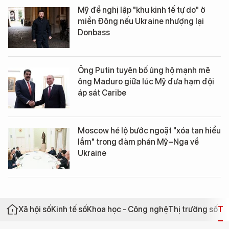
Mỹ đề nghị lập "khu kinh tế tự do" ở
miền Đông nếu Ukraine nhượng lại
Donbass
Ông Putin tuyên bố ủng hộ mạnh mẽ
ông Maduro giữa lúc Mỹ đưa hạm đội
áp sát Caribe
Moscow hé lộ bước ngoặt "xóa tan hiểu
lầm" trong đàm phán Mỹ–Nga về
Ukraine
Xã hội số
Kinh tế số
Khoa học - Công nghệ
Thị trường số
Th