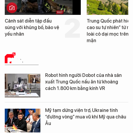
Cảnh sát diễn tập đấu
Trung Quốc phát hiện
súng với khủng bố, bảo vệ
cao su tự nhiên” từ m
yếu nhân
loài cỏ dại mọc trên đ
mặn
PHÂN TÍCH
Robot hình người Dobot của nhà sản
xuất Trung Quốc nấu ăn từ khoảng
cách 1.800 km bằng kính VR
Mỹ tạm dừng viện trợ, Ukraine tính
“đường vòng” mua vũ khí Mỹ qua châu
Âu