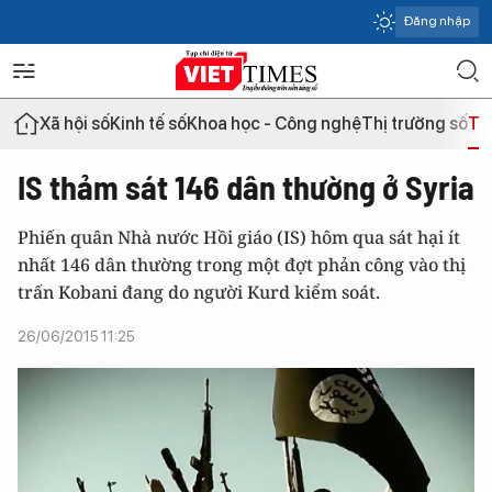
Đăng nhập
Xã hội số
Kinh tế số
Khoa học - Công nghệ
Thị trường số
Th
IS thảm sát 146 dân thường ở Syria
Phiến quân Nhà nước Hồi giáo (IS) hôm qua sát hại ít
nhất 146 dân thường trong một đợt phản công vào thị
trấn Kobani đang do người Kurd kiểm soát.
26/06/2015 11:25