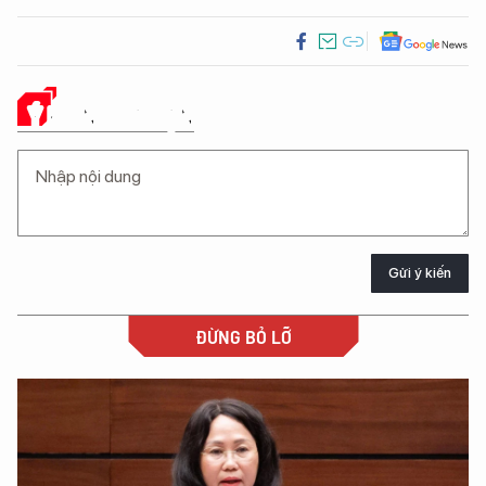
Ý KIẾN CỦA BẠN
Gửi ý kiến
ĐỪNG BỎ LỠ