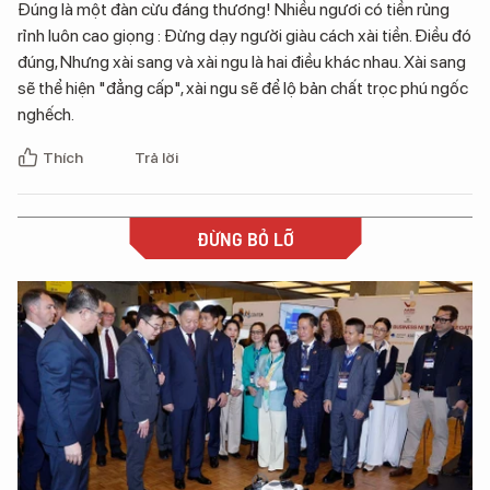
Đúng là một đàn cừu đáng thương! Nhiều ngươi có tiền rủng
rỉnh luôn cao giọng : Đừng dạy người giàu cách xài tiền. Điều đó
đúng, Nhưng xài sang và xài ngu là hai điều khác nhau. Xài sang
sẽ thể hiện "đẳng cấp", xài ngu sẽ để lộ bản chất trọc phú ngốc
nghếch.
Thích
Trả lời
ĐỪNG BỎ LỠ