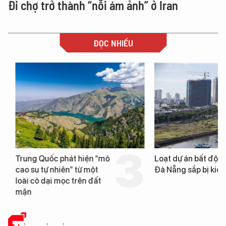
Đi chợ trở thành “nỗi ám ảnh” ở Iran
ĐỌC NHIỀU
Trung Quốc phát hiện “mỏ
Loạt dự án bất động 
cao su tự nhiên” từ một
Đà Nẵng sắp bị kiểm t
loài cỏ dại mọc trên đất
mặn
TIN CÔNG NGHỆ