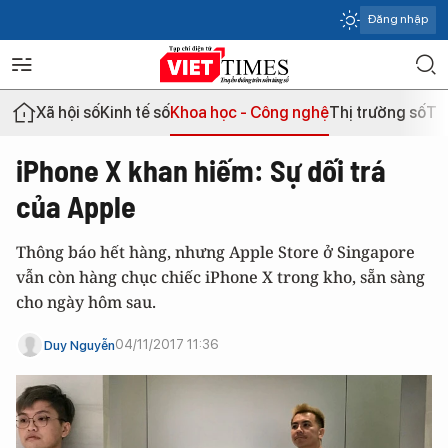
Đăng nhập
Xã hội số
Kinh tế số
Khoa học - Công nghệ
Thị trường số
Th
iPhone X khan hiếm: Sự dối trá
của Apple
Thông báo hết hàng, nhưng Apple Store ở Singapore
vẫn còn hàng chục chiếc iPhone X trong kho, sẵn sàng
cho ngày hôm sau.
04/11/2017 11:36
Duy Nguyễn