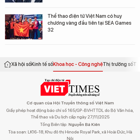
Thể thao điện tử Việt Nam có huy
chương vàng đầu tiên tại SEA Games
32
Xã hội số
Kinh tế số
Khoa học - Công nghệ
Thị trường số
Th
Cơ quan của Hội Truyền thông số Việt Nam
Giấy phép hoạt động báo chí số 165/GP-BVHTTDL do Bộ Văn hóa,
Thể thao và Du lịch cấp ngày 27/11/2025
Tổng Biên tập:
Nguyễn Bá Kiên
Tòa soạn: LK16-18, Khu đô thị Hinode Royal Park, xã Hoài Đức, Hà
Nội