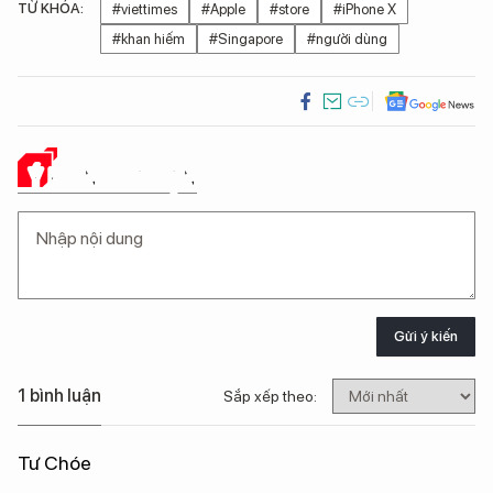
TỪ KHÓA:
#viettimes
#Apple
#store
#iPhone X
#khan hiếm
#Singapore
#người dùng
Ý KIẾN CỦA BẠN
Gửi ý kiến
1 bình luận
Sắp xếp theo:
Tư Chóe