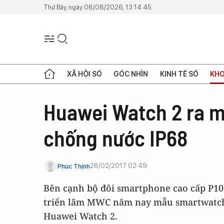
Thứ Bảy, ngày 08/08/2026, 13:14:45
XÃ HỘI SỐ
GÓC NHÌN
KINH TẾ SỐ
KHO
Huawei Watch 2 ra mắ
chống nước IP68
28/02/2017 02:49
Phúc Thịnh
Bên cạnh bộ đôi smartphone cao cấp P10
triển lãm MWC năm nay mẫu smartwatch
Huawei Watch 2.