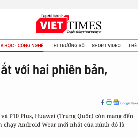
A HỌC - CÔNG NGHỆ
THỊ TRƯỜNG SỐ
SHORT VIDEO
THẾ 
t với hai phiên bản,
 và P10 Plus, Huawei (Trung Quốc) còn mang đến
 chạy Android Wear mới nhất của mình đó là