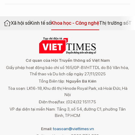
Xã hội số
Kinh tế số
Khoa học - Công nghệ
Thị trường số
Th
Cơ quan của Hội Truyền thông số Việt Nam
Giấy phép hoạt động báo chí số 165/GP-BVHTTDL do Bộ Văn hóa,
Thể thao và Du lịch cấp ngày 27/11/2025
Tổng Biên tập:
Nguyễn Bá Kiên
Tòa soạn: LK16-18, Khu đô thị Hinode Royal Park, xã Hoài Đức, Hà
Nội
Điện thoại/fax: (024)32 151175
VP đại diện tại miền Nam: Tầng 3, số 54, đường C1, phường Tân
Bình, TP.HCM
Email:
toasoan@viettimes.vn