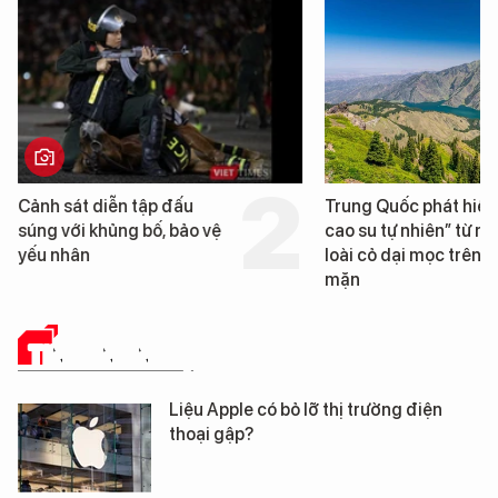
Trung Quốc phát hiện “mỏ
Loạt dự án bất động 
cao su tự nhiên” từ một
Đà Nẵng sắp bị kiểm t
loài cỏ dại mọc trên đất
mặn
TIN CÔNG NGHỆ
Liệu Apple có bỏ lỡ thị trường điện
thoại gập?