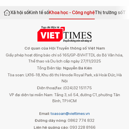
Xã hội số
Kinh tế số
Khoa học - Công nghệ
Thị trường số
Th
Cơ quan của Hội Truyền thông số Việt Nam
Giấy phép hoạt động báo chí số 165/GP-BVHTTDL do Bộ Văn hóa,
Thể thao và Du lịch cấp ngày 27/11/2025
Tổng Biên tập:
Nguyễn Bá Kiên
Tòa soạn: LK16-18, Khu đô thị Hinode Royal Park, xã Hoài Đức, Hà
Nội
Điện thoại/fax: (024)32 151175
VP đại diện tại miền Nam: Tầng 3, số 54, đường C1, phường Tân
Bình, TP.HCM
Email:
toasoan@viettimes.vn
Đường dây nóng:
0862 774 832
Liên hệ quảng cáo:
093 228 8166