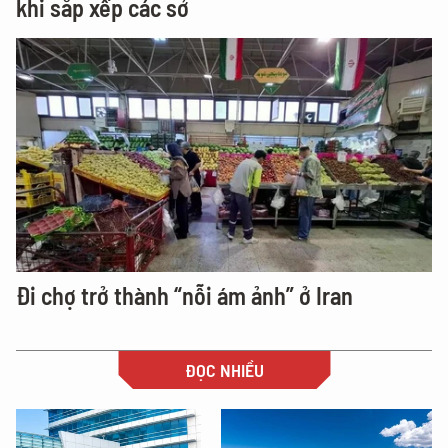
khi sắp xếp các sở
Đi chợ trở thành “nỗi ám ảnh” ở Iran
ĐỌC NHIỀU