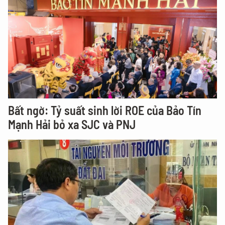
Bất ngờ: Tỷ suất sinh lời ROE của Bảo Tín
Mạnh Hải bỏ xa SJC và PNJ