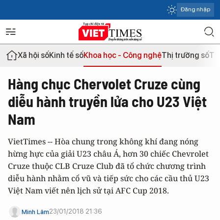
Đăng nhập
Xã hội số
Kinh tế số
Khoa học - Công nghệ
Thị trường số
Th
Hàng chục Chervolet Cruze cùng
diễu hành truyền lửa cho U23 Việt
Nam
VietTimes -- Hòa chung trong không khí đang nóng
hừng hực của giải U23 châu Á, hơn 30 chiếc Chevrolet
Cruze thuộc CLB Cruze Club đã tổ chức chương trình
diễu hành nhằm cổ vũ và tiếp sức cho các cầu thủ U23
Việt Nam viết nên lịch sử tại AFC Cup 2018.
23/01/2018 21:36
Minh Lâm