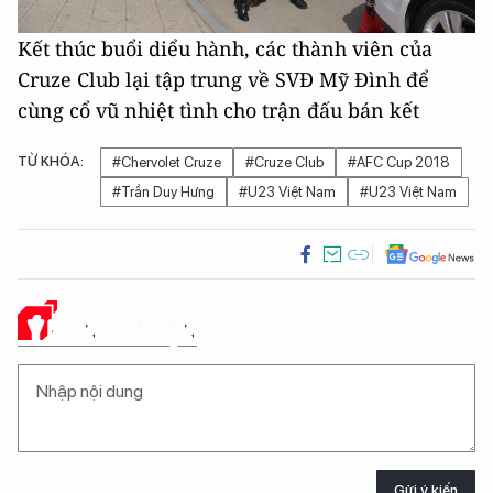
Kết thúc buổi diểu hành, các thành viên của
Cruze Club lại tập trung về SVĐ Mỹ Đình để
cùng cổ vũ nhiệt tình cho trận đấu bán kết
TỪ KHÓA:
#Chervolet Cruze
#Cruze Club
#AFC Cup 2018
#Trần Duy Hưng
#U23 Việt Nam
#U23 Việt Nam
Ý KIẾN CỦA BẠN
Gửi ý kiến