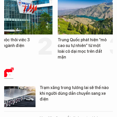
Trung Quốc phát hiện “mỏ
Loạt dự án bất động 
cao su tự nhiên” từ một
Đà Nẵng sắp bị kiểm t
loài cỏ dại mọc trên đất
mặn
XE
Trạm xăng trong tương lai sẽ thế nào
khi người dùng dần chuyển sang xe
điện