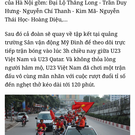
của Hà Nội gồm: Đại Lộ Thăng Long - Trần Duy
Hưng- Nguyễn Chí Thanh - Kim Mã- Nguyễn
Thái Học- Hoàng Diệu,…
Sau đó cả đoàn sẽ quay về tập kết tại quảng
trường Sân vận động Mỹ Đình để theo dõi trực
tiếp trận bóng vào lúc 3h chiều nay giữa U23
Việt Nam và U23 Qatar. Và không thỏa lòng
người hâm mộ, U23 Việt Nam đã chơi một trận
đấu vô cùng mãn nhãn với cuộc rượt đuổi tỉ số
đến nghẹt thở kéo dài tới 120 phút.