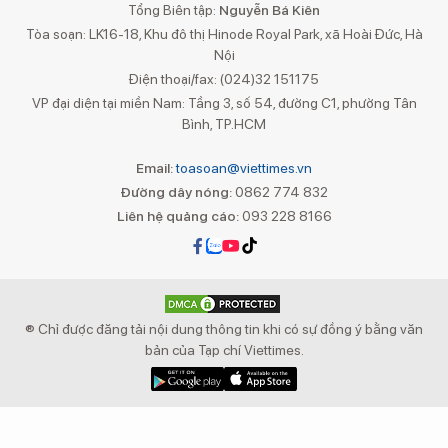
Tổng Biên tập:
Nguyễn Bá Kiên
Tòa soạn: LK16-18, Khu đô thị Hinode Royal Park, xã Hoài Đức, Hà
Nội
Điện thoại/fax: (024)32 151175
VP đại diện tại miền Nam: Tầng 3, số 54, đường C1, phường Tân
Bình, TP.HCM
Email:
toasoan@viettimes.vn
Đường dây nóng:
0862 774 832
Liên hệ quảng cáo:
093 228 8166
® Chỉ được đăng tải nội dung thông tin khi có sự đồng ý bằng văn
bản của Tạp chí Viettimes.