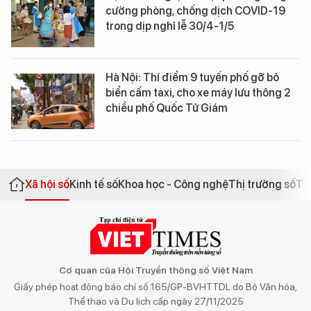
cường phòng, chống dịch COVID-19
trong dịp nghỉ lễ 30/4-1/5
Hà Nội: Thí điểm 9 tuyến phố gỡ bỏ
biển cấm taxi, cho xe máy lưu thông 2
chiều phố Quốc Tử Giám
Xã hội số
Kinh tế số
Khoa học - Công nghệ
Thị trường số
Th
Cơ quan của Hội Truyền thông số Việt Nam
Giấy phép hoạt động báo chí số 165/GP-BVHTTDL do Bộ Văn hóa,
Thể thao và Du lịch cấp ngày 27/11/2025