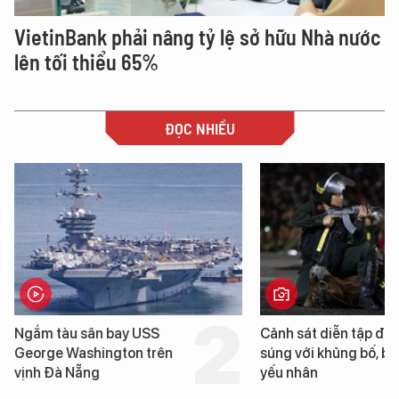
VietinBank phải nâng tỷ lệ sở hữu Nhà nước
lên tối thiểu 65%
ĐỌC NHIỀU
Ngắm tàu sân bay USS
Cảnh sát diễn tập đấ
George Washington trên
súng với khủng bố, bả
vịnh Đà Nẵng
yếu nhân