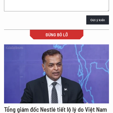
Gửi ý kiến
ĐỪNG BỎ LỠ
Tổng giám đốc Nestlé tiết lộ lý do Việt Nam