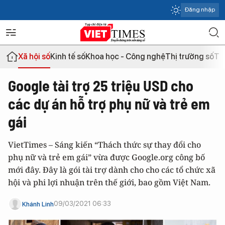
Đăng nhập
Xã hội số
Kinh tế số
Khoa học - Công nghệ
Thị trường số
Th
Google tài trợ 25 triệu USD cho
các dự án hỗ trợ phụ nữ và trẻ em
gái
VietTimes – Sáng kiến “Thách thức sự thay đổi cho
phụ nữ và trẻ em gái” vừa được Google.org công bố
mới đây. Đây là gói tài trợ dành cho cho các tổ chức xã
hội và phi lợi nhuận trên thế giới, bao gồm Việt Nam.
09/03/2021 06:33
Khánh Linh