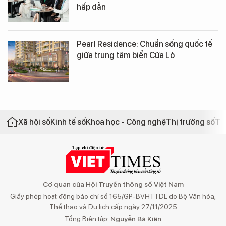
hấp dẫn
Pearl Residence: Chuẩn sống quốc tế
giữa trung tâm biển Cửa Lò
Xã hội số
Kinh tế số
Khoa học - Công nghệ
Thị trường số
Th
Cơ quan của Hội Truyền thông số Việt Nam
Giấy phép hoạt động báo chí số 165/GP-BVHTTDL do Bộ Văn hóa,
Thể thao và Du lịch cấp ngày 27/11/2025
Tổng Biên tập:
Nguyễn Bá Kiên