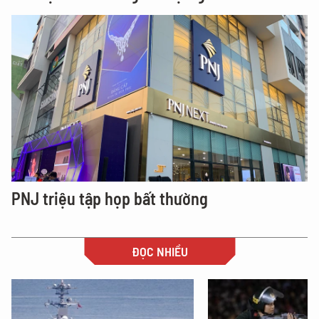
PNJ triệu tập họp bất thường
ĐỌC NHIỀU