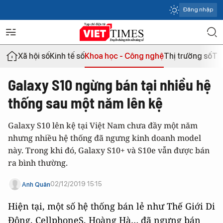
Đăng nhập
Xã hội số
Kinh tế số
Khoa học - Công nghệ
Thị trường số
Th
Galaxy S10 ngừng bán tại nhiều hệ
thống sau một năm lên kệ
Galaxy S10 lên kệ tại Việt Nam chưa đầy một năm
nhưng nhiều hệ thống đã ngưng kinh doanh model
này. Trong khi đó, Galaxy S10+ và S10e vẫn được bán
ra bình thường.
02/12/2019 15:15
Anh Quân
Hiện tại, một số hệ thống bán lẻ như Thế Giới Di
Động, CellphoneS, Hoàng Hà… đã ngưng bán