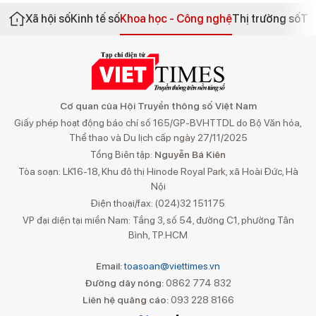
Xã hội số
Kinh tế số
Khoa học - Công nghệ
Thị trường số
Th
Cơ quan của Hội Truyền thông số Việt Nam
Giấy phép hoạt động báo chí số 165/GP-BVHTTDL do Bộ Văn hóa,
Thể thao và Du lịch cấp ngày 27/11/2025
Tổng Biên tập:
Nguyễn Bá Kiên
Tòa soạn: LK16-18, Khu đô thị Hinode Royal Park, xã Hoài Đức, Hà
Nội
Điện thoại/fax: (024)32 151175
VP đại diện tại miền Nam: Tầng 3, số 54, đường C1, phường Tân
Bình, TP.HCM
Email:
toasoan@viettimes.vn
Đường dây nóng:
0862 774 832
Liên hệ quảng cáo:
093 228 8166