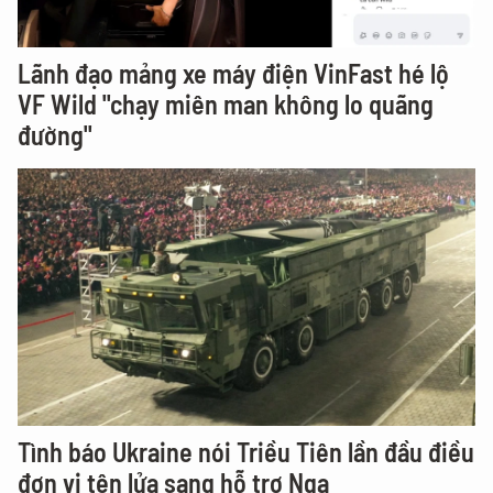
Lãnh đạo mảng xe máy điện VinFast hé lộ
VF Wild "chạy miên man không lo quãng
đường"
Tình báo Ukraine nói Triều Tiên lần đầu điều
đơn vị tên lửa sang hỗ trợ Nga