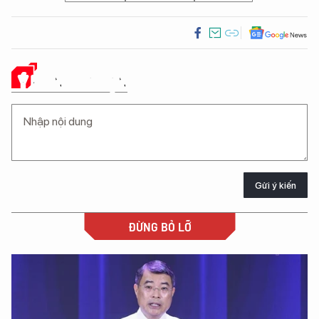
Ý KIẾN CỦA BẠN
Gửi ý kiến
ĐỪNG BỎ LỠ