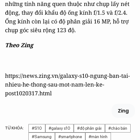
những tính năng quen thuộc như chụp lấy nét
động, thay đổi khẩu độ ống kính f/1.5 và f/2.4.
Ống kính còn lại có độ phân giải 16 MP, hỗ trợ
chụp góc siêu rộng 123 độ.
Theo Zing
https://news.zing.vn/galaxy-s10-ngung-ban-tai-
nhieu-he-thong-sau-mot-nam-len-ke-
post1020317.html
Zing
TỪ KHÓA:
#S10
#galaxy s10
#độ phân giải
#chào bán
#Samsung
#smartphone
#màn hình