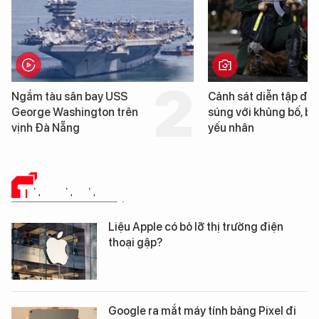
Cảnh sát diễn tập đấu
Hình ảnh đầu tiên về 
súng với khủng bố, bảo vệ
tàu sân bay USS Geo
yếu nhân
Washington vừa đến
Nẵng
TIN CÔNG NGHỆ
Liệu Apple có bỏ lỡ thị trường điện
thoại gập?
Google ra mắt máy tính bảng Pixel đi