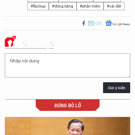
#Backup
#đóng băng
#phần mềm
#cài đặt
Ý KIẾN CỦA BẠN
Gửi ý kiến
ĐỪNG BỎ LỠ