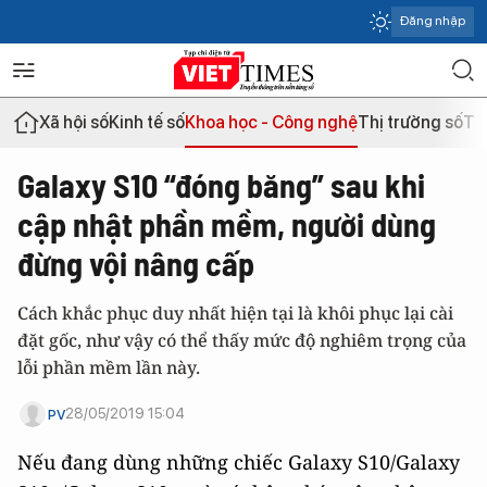
Đăng nhập
Xã hội số
Kinh tế số
Khoa học - Công nghệ
Thị trường số
Th
Galaxy S10 “đóng băng” sau khi
cập nhật phần mềm, người dùng
đừng vội nâng cấp
Cách khắc phục duy nhất hiện tại là khôi phục lại cài
đặt gốc, như vậy có thể thấy mức độ nghiêm trọng của
lỗi phần mềm lần này.
28/05/2019 15:04
PV
Nếu đang dùng những chiếc Galaxy S10/Galaxy