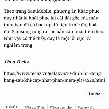
Theo trang SamMobile, phương án khắc phục
duy nhất là khôi phục lại cài đặt gốc của máy
(nếu bạn đã có backup dữ liệu trước đó) hoặc
đợi Samsung tung ra các bản cập nhật tiếp theo.
Như vậy có thể thấy, đây là một lỗi cực kỳ
nghiêm trọng.
Theo Techz
https://www.techz.vn/galaxy-s10-dinh-loi-dong-
bang-sau-khi-cap-nhat-phan-mem-ylt74520.html
techz
TỪ KHÓA:
#Galaxy S10E
#Nova Launcher
#galaxy s10