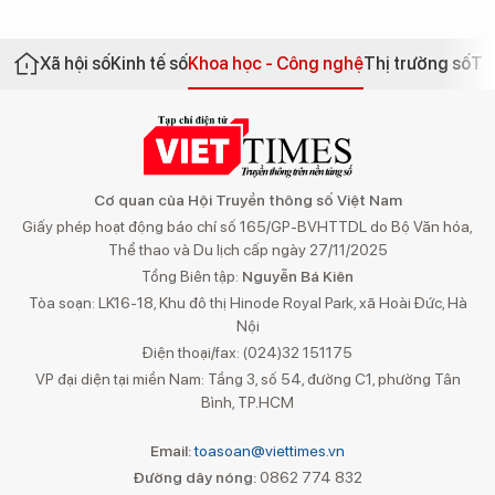
Xã hội số
Kinh tế số
Khoa học - Công nghệ
Thị trường số
Th
Cơ quan của Hội Truyền thông số Việt Nam
Giấy phép hoạt động báo chí số 165/GP-BVHTTDL do Bộ Văn hóa,
Thể thao và Du lịch cấp ngày 27/11/2025
Tổng Biên tập:
Nguyễn Bá Kiên
Tòa soạn: LK16-18, Khu đô thị Hinode Royal Park, xã Hoài Đức, Hà
Nội
Điện thoại/fax: (024)32 151175
VP đại diện tại miền Nam: Tầng 3, số 54, đường C1, phường Tân
Bình, TP.HCM
Email:
toasoan@viettimes.vn
Đường dây nóng:
0862 774 832