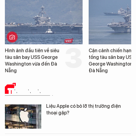
Hình ảnh đầu tiên về siêu
Cận cảnh chiến hạm 
tàu sân bay USS George
tống tàu sân bay USS
Washington vừa đến Đà
George Washington 
Nẵng
Đà Nẵng
TIN CÔNG NGHỆ
Liệu Apple có bỏ lỡ thị trường điện
thoại gập?