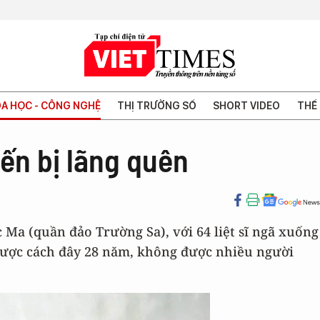
A HỌC - CÔNG NGHỆ
THỊ TRƯỜNG SỐ
SHORT VIDEO
THẾ 
iến bị lãng quên
 Ma (quần đảo Trường Sa), với 64 liệt sĩ ngã xuống
lược cách đây 28 năm, không được nhiều người