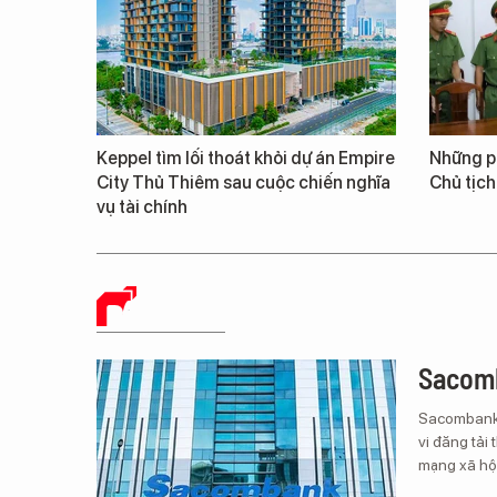
Keppel tìm lối thoát khỏi dự án Empire
Những ph
City Thủ Thiêm sau cuộc chiến nghĩa
Chủ tịch
vụ tài chính
BÁO CHÍ SỐ
Sacomb
Sacombank 
vi đăng tải 
mạng xã hội