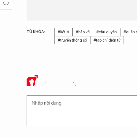
TỪ KHÓA:
#liệt sĩ
#bảo vệ
#chủ quyền
#quần 
#truyền thông số
#tạp chí điện tử
Ý KIẾN CỦA BẠN