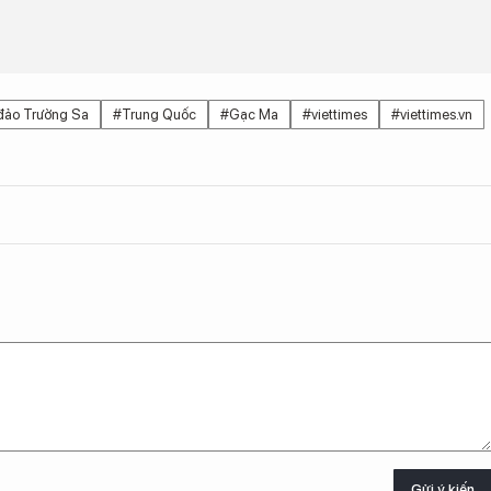
đảo Trường Sa
#Trung Quốc
#Gạc Ma
#viettimes
#viettimes.vn
Gửi ý kiến