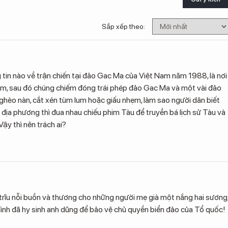
Sắp xếp theo:
g tin nào về trận chiến tại đảo Gac Ma của Việt Nam năm 1988, là nơi
Nam, sau đó chúng chiếm đóng trái phép đảo Gac Ma và một vài đảo
 nghèo nàn, cắt xén tùm lum hoặc giấu nhẹm, làm sao người dân biết
 địa phương thì đua nhau chiếu phim Tàu để truyền bá lịch sử Tàu và
Vậy thì nên trách ai?
g trĩu nỗi buồn và thương cho những người mẹ già một nắng hai sương
nh đã hy sinh anh dũng để bảo vệ chủ quyền biển đảo của Tổ quốc!