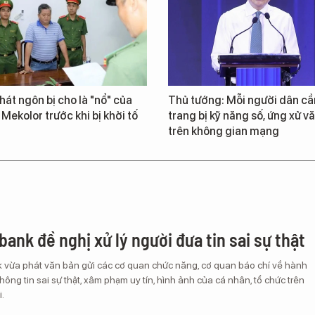
át ngôn bị cho là "nổ" của
Thủ tướng: Mỗi người dân cầ
 Mekolor trước khi bị khởi tố
trang bị kỹ năng số, ứng xử v
trên không gian mạng
ank đề nghị xử lý người đưa tin sai sự thật
vừa phát văn bản gửi các cơ quan chức năng, cơ quan báo chí về hành
thông tin sai sự thật, xâm phạm uy tín, hình ảnh của cá nhân, tổ chức trên
.