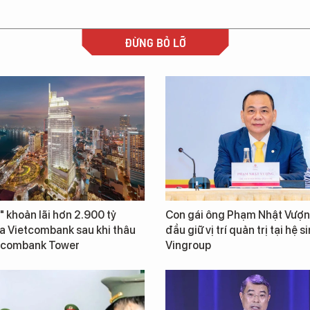
ĐỪNG BỎ LỠ
" khoản lãi hơn 2.900 tỷ
Con gái ông Phạm Nhật Vượn
a Vietcombank sau khi thâu
đầu giữ vị trí quản trị tại hệ s
tcombank Tower
Vingroup