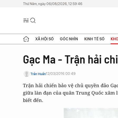
Thứ Năm, ngày 06/08/2026, 12:59:46
XÃ HỘI SỐ
GÓC NHÌN
KINH TẾ SỐ
KHO
Gạc Ma - Trận hải ch
12/03/2016 00:49
Trần Huấn
Trận hải chiến bảo vệ chủ quyền đảo Gạc
giữa làn đạn của quân Trung Quốc xâm 
biết đến.