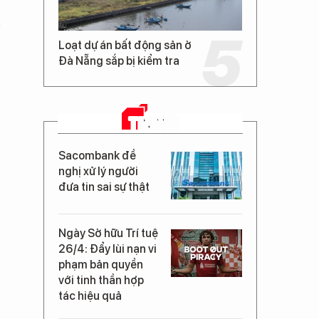
Loạt dự án bất động sản ở
Đà Nẵng sắp bị kiểm tra
TIN MỚI
Sacombank đề
nghị xử lý người
đưa tin sai sự thật
Ngày Sở hữu Trí tuệ
26/4: Đẩy lùi nạn vi
phạm bản quyền
với tinh thần hợp
tác hiệu quả