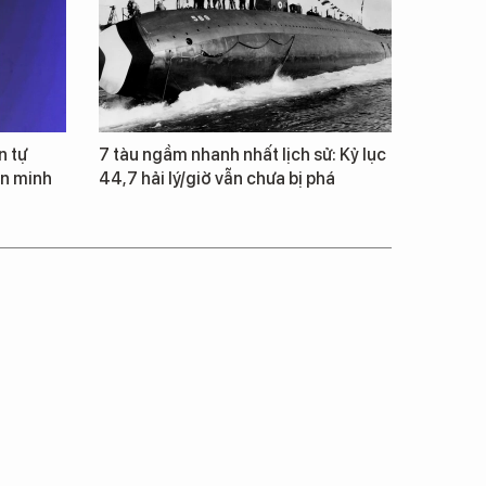
n tự
7 tàu ngầm nhanh nhất lịch sử: Kỷ lục
ăn minh
44,7 hải lý/giờ vẫn chưa bị phá