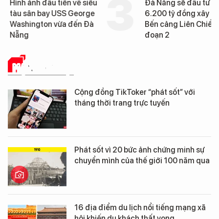
Hình ảnh đầu tiên về siêu
Đà Nẵng sẽ đầu tư h
tàu sân bay USS George
6.200 tỷ đồng xây d
Washington vừa đến Đà
Bến cảng Liên Chiểu g
Nẵng
đoạn 2
MẠNG XÃ HỘI
Cộng đồng TikToker “phát sốt” với
tháng thời trang trực tuyến
Phát sốt vì 20 bức ảnh chứng minh sự
chuyển mình của thế giới 100 năm qua
16 địa điểm du lịch nổi tiếng mạng xã
hội khiến du khách thất vọng