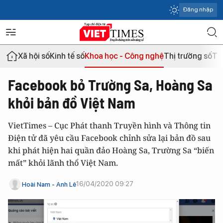
Đăng nhập
Xã hội số
Kinh tế số
Khoa học - Công nghệ
Thị trường số
Th
Facebook bỏ Trường Sa, Hoàng Sa
khỏi bản đồ Việt Nam
VietTimes – Cục Phát thanh Truyền hình và Thông tin
Điện tử đã yêu cầu Facebook chỉnh sửa lại bản đồ sau
khi phát hiện hai quần đảo Hoàng Sa, Trường Sa “biến
mất” khỏi lãnh thổ Việt Nam.
16/04/2020 09:27
Hoài Nam - Anh Lê