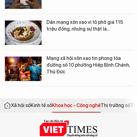
Dân mạng xôn xao vì tô phở giá 115
triệu đồng, nhưng sự thật là…
Mạng xã hội xôn xao tin phong tỏa
đường số 10 phường Hiệp Bình Chánh,
Thủ Đức
Xã hội số
Kinh tế số
Khoa học - Công nghệ
Thị trường số
Th