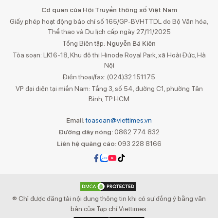
Cơ quan của Hội Truyền thông số Việt Nam
Giấy phép hoạt động báo chí số 165/GP-BVHTTDL do Bộ Văn hóa,
Thể thao và Du lịch cấp ngày 27/11/2025
Tổng Biên tập:
Nguyễn Bá Kiên
Tòa soạn: LK16-18, Khu đô thị Hinode Royal Park, xã Hoài Đức, Hà
Nội
Điện thoại/fax: (024)32 151175
VP đại diện tại miền Nam: Tầng 3, số 54, đường C1, phường Tân
Bình, TP.HCM
Email:
toasoan@viettimes.vn
Đường dây nóng:
0862 774 832
Liên hệ quảng cáo:
093 228 8166
® Chỉ được đăng tải nội dung thông tin khi có sự đồng ý bằng văn
bản của Tạp chí Viettimes.