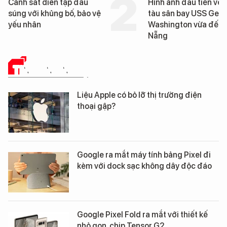
Hình ảnh đầu tiên về siêu
Cận cảnh chiến h
tàu sân bay USS George
tống tàu sân bay
Washington vừa đến Đà
George Washingt
Nẵng
Đà Nẵng
TIN CÔNG NGHỆ
Liệu Apple có bỏ lỡ thị trường điện
thoại gập?
Google ra mắt máy tính bảng Pixel đi
kèm với dock sạc không dây độc đáo
Google Pixel Fold ra mắt với thiết kế
nhỏ gọn, chip Tensor G2