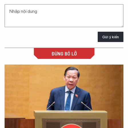
Gửi ý kiến
ĐỪNG BỎ LỠ