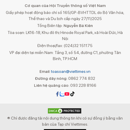
Cơ quan của Hội Truyền thông số Việt Nam
Giấy phép hoạt động báo chí số 165/GP-BVHTTDL do Bộ Văn hóa,
Thể thao và Du lịch cấp ngày 27/11/2025
Tổng Biên tập:
Nguyễn Bá Kiên
Tòa soạn: LK16-18, Khu đô thị Hinode Royal Park, xã Hoài Đức, Hà
Nội
Điện thoại/fax: (024)32 151175
VP đại diện tại miền Nam: Tầng 3, số 54, đường C1, phường Tân
Bình, TP.HCM
Email:
toasoan@viettimes.vn
Đường dây nóng:
0862 774 832
Liên hệ quảng cáo:
093 228 8166
® Chỉ được đăng tải nội dung thông tin khi có sự đồng ý bằng văn
bản của Tạp chí Viettimes.