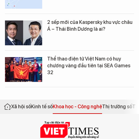
2 sếp mới của Kaspersky khu vực châu
Á – Thái Bình Dương là ai?
Thể thao điện tử Việt Nam có huy
chương vàng đầu tiên tại SEA Games
32
Xã hội số
Kinh tế số
Khoa học - Công nghệ
Thị trường số
Th