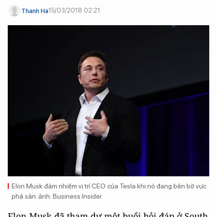
15/03/2018 02:21
Thanh Hà
Elon Musk đảm nhiệm vị trí CEO của Tesla khi nó đang bên bờ vực
phá sản. ảnh: Business Insider
Elon Musk đã tham dự một buổi hỏi đáp ở South