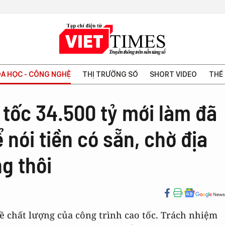
A HỌC - CÔNG NGHỆ
THỊ TRƯỜNG SỐ
SHORT VIDEO
THẾ 
tốc 34.500 tỷ mới làm đã
 nói tiền có sẵn, chờ địa
g thôi
 về chất lượng của công trình cao tốc. Trách nhiệm