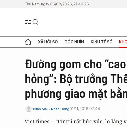
Thứ Năm, ngày 06/08/2026, 21:40:26
XÃ HỘI SỐ
GÓC NHÌN
KINH TẾ SỐ
KHO
Đường gom cho “cao 
hỏng”: Bộ trưởng Thể
phương giao mặt bằn
01/11/2018 07:44
Xuân Mai - Nhân Công
VietTimes -- “Cử tri rất bức xúc, lo lắng