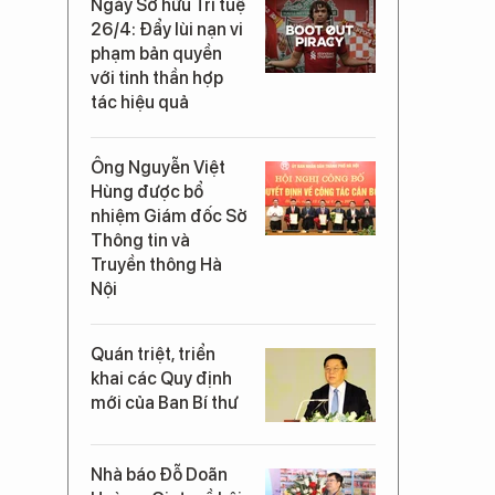
Ngày Sở hữu Trí tuệ
26/4: Đẩy lùi nạn vi
phạm bản quyền
với tinh thần hợp
tác hiệu quả
Ông Nguyễn Việt
Hùng được bổ
nhiệm Giám đốc Sở
Thông tin và
Truyền thông Hà
Nội
Quán triệt, triển
khai các Quy định
mới của Ban Bí thư
Nhà báo Đỗ Doãn