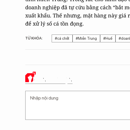
doanh nghiệp đã tự cứu bằng cách “bắt m
xuất khẩu. Thế nhưng, mặt hàng này giá r
để xử lý số cá tồn đọng.
TỪ KHÓA:
#cá chết
#Miền Trung
#Huế
#doan
Ý KIẾN CỦA BẠN