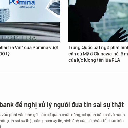
hải trả Vin” của Pomina vượt
Trung Quốc bất ngờ phát hìn
00 tỷ
căn cứ Mỹ ở Okinawa, hé lộ m
của lực lượng tên lửa PLA
ank đề nghị xử lý người đưa tin sai sự thật
vừa phát văn bản gửi các cơ quan chức năng, cơ quan báo chí về hành
thông tin sai sự thật, xâm phạm uy tín, hình ảnh của cá nhân, tổ chức trên
.