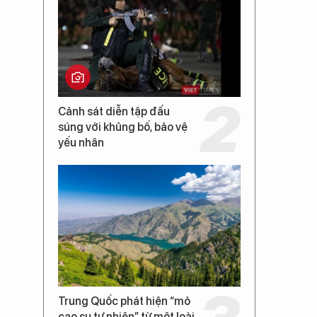
Cảnh sát diễn tập đấu
súng với khủng bố, bảo vệ
yếu nhân
Trung Quốc phát hiện “mỏ
cao su tự nhiên” từ một loài