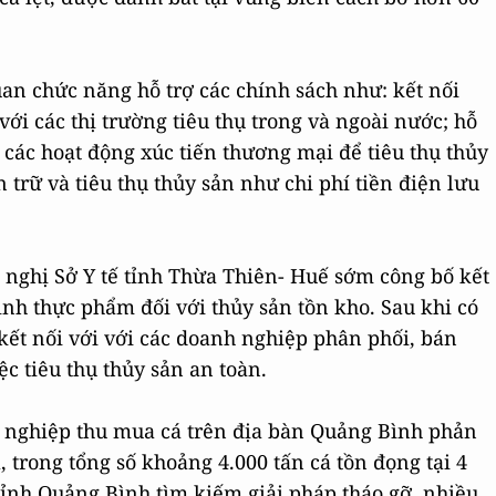
 chức năng hỗ trợ các chính sách như: kết nối
ới các thị trường tiêu thụ trong và ngoài nước; hỗ
 các hoạt động xúc tiến thương mại để tiêu thụ thủy
n trữ và tiêu thụ thủy sản như chi phí tiền điện lưu
 nghị Sở Y tế tỉnh Thừa Thiên- Huế sớm công bố kết
nh thực phẩm đối với thủy sản tồn kho. Sau khi có
ết nối với với các doanh nghiệp phân phối, bán
ệc tiêu thụ thủy sản an toàn.
h nghiệp thu mua cá trên địa bàn Quảng Bình phản
, trong tổng số khoảng 4.000 tấn cá tồn đọng tại 4
tỉnh Quảng Bình tìm kiếm giải pháp tháo gỡ, nhiều