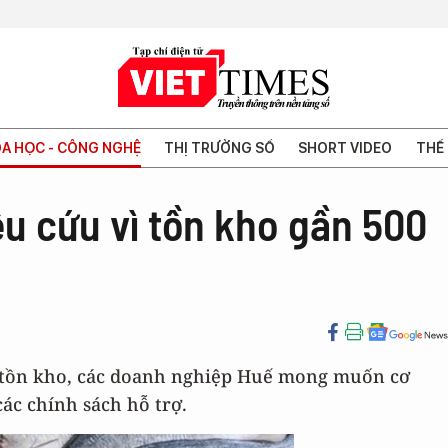
A HỌC - CÔNG NGHỆ
THỊ TRƯỜNG SỐ
SHORT VIDEO
THẾ 
u cứu vì tồn kho gần 500
iển tồn kho, các doanh nghiệp Huế mong muốn cơ
ác chính sách hỗ trợ.