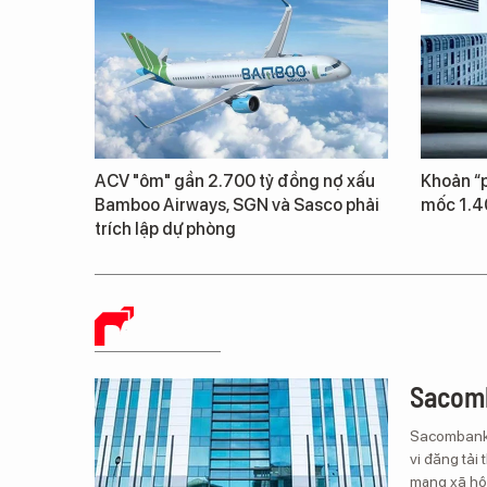
ACV "ôm" gần 2.700 tỷ đồng nợ xấu
Khoản “p
Bamboo Airways, SGN và Sasco phải
mốc 1.4
trích lập dự phòng
BÁO CHÍ SỐ
Sacomb
Sacombank 
vi đăng tải 
mạng xã hội