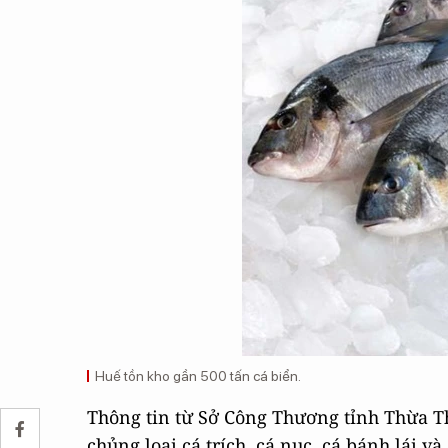
Huế tồn kho gần 500 tấn cá biển.
Thông tin từ Sở Công Thương tỉnh Thừa Th
chủng loại cá trích, cá nục, cá bánh lái v