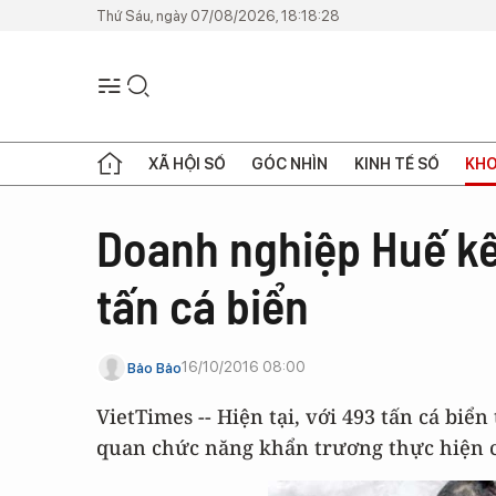
Thứ Sáu, ngày 07/08/2026, 18:18:28
XÃ HỘI SỐ
GÓC NHÌN
KINH TẾ SỐ
KHO
Doanh nghiệp Huế kê
tấn cá biển
16/10/2016 08:00
Bảo Bảo
VietTimes -- Hiện tại, với 493 tấn cá b
quan chức năng khẩn trương thực hiện c