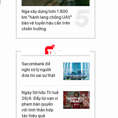
Nga xây dựng hơn 1.800
km "hành lang chống UAV"
bảo vệ tuyến hậu cần trên
chiến trường
TIN MỚI
Sacombank đề
nghị xử lý người
đưa tin sai sự thật
Ngày Sở hữu Trí tuệ
26/4: Đẩy lùi nạn vi
phạm bản quyền
với tinh thần hợp
tác hiệu quả