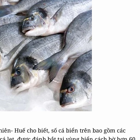
iên- Huế cho biết, số cá biển trên bao gồm các
à cá lẹt, được đánh bắt tại vùng biển cách bờ hơn 60