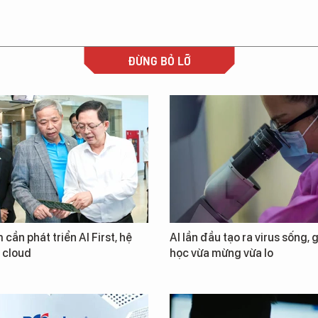
ĐỪNG BỎ LỠ
 cần phát triển AI First, hệ
AI lần đầu tạo ra virus sống, 
i cloud
học vừa mừng vừa lo