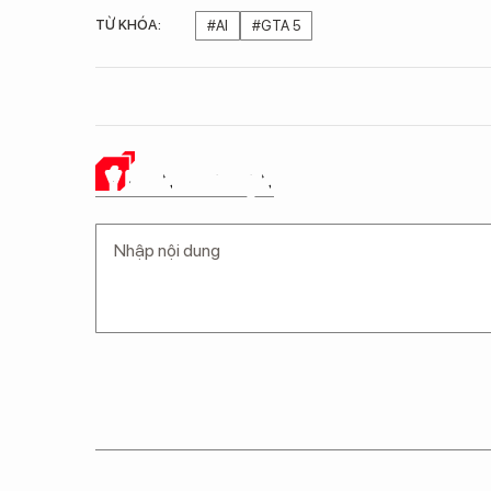
TỪ KHÓA:
#AI
#GTA 5
Ý KIẾN CỦA BẠN