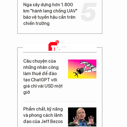
Nga xây dựng hơn 1.800
km "hành lang chống UAV"
bảo vệ tuyến hậu cần trên
chiến trường
TIN MỚI
Câu chuyện của
những nhân công
làm thuê để đào
tạo ChatGPT với
giá chỉ vài USD một
giờ
Phẩm chất, kỹ năng
và phong cách lãnh
đạo của Jeff Bezos