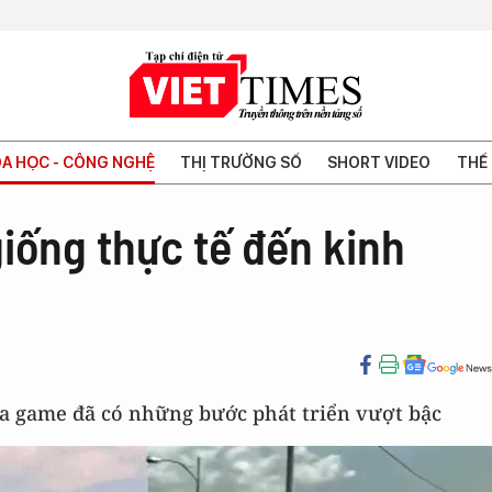
A HỌC - CÔNG NGHỆ
THỊ TRƯỜNG SỐ
SHORT VIDEO
THẾ 
iống thực tế đến kinh
ọa game đã có những bước phát triển vượt bậc