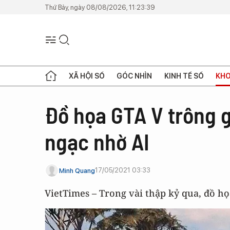
Thứ Bảy, ngày 08/08/2026, 11:23:39
XÃ HỘI SỐ
GÓC NHÌN
KINH TẾ SỐ
KHO
Đồ họa GTA V trông g
ngạc nhờ AI
17/05/2021 03:33
Minh Quang
VietTimes – Trong vài thập kỷ qua, đồ h