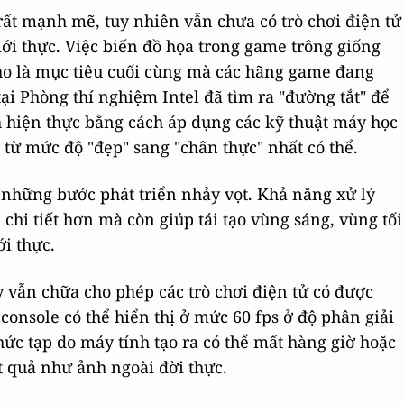
ất mạnh mẽ, tuy nhiên vẫn chưa có trò chơi điện tử
ới thực. Việc biến đồ họa trong game trông giống
ho là mục tiêu cuối cùng mà các hãng game đang
ại Phòng thí nghiệm Intel đã tìm ra "đường tắt" để
 hiện thực bằng cách áp dụng các kỹ thuật máy học
 từ mức độ "đẹp" sang "chân thực" nhất có thể.
 những bước phát triển nhảy vọt. Khả năng xử lý
chi tiết hơn mà còn giúp tái tạo vùng sáng, vùng tối
ới thực.
y vẫn chữa cho phép các trò chơi điện tử có được
onsole có thể hiển thị ở mức 60 fps ở độ phân giải
c tạp do máy tính tạo ra có thể mất hàng giờ hoặc
ết quả như ảnh ngoài đời thực.