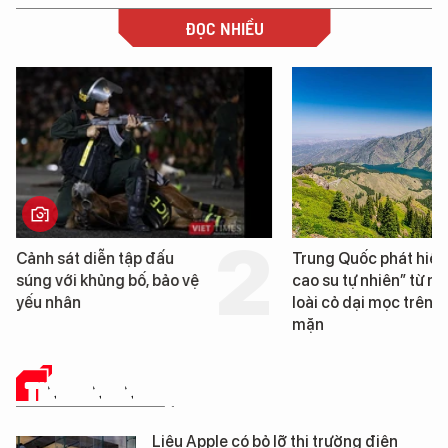
ĐỌC NHIỀU
Cảnh sát diễn tập đấu
Trung Quốc phát hiện
súng với khủng bố, bảo vệ
cao su tự nhiên” từ m
yếu nhân
loài cỏ dại mọc trên đ
mặn
TIN CÔNG NGHỆ
Liệu Apple có bỏ lỡ thị trường điện