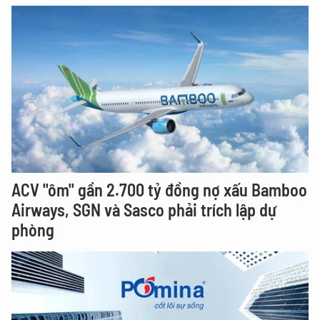
ACV "ôm" gần 2.700 tỷ đồng nợ xấu Bamboo
Airways, SGN và Sasco phải trích lập dự
phòng