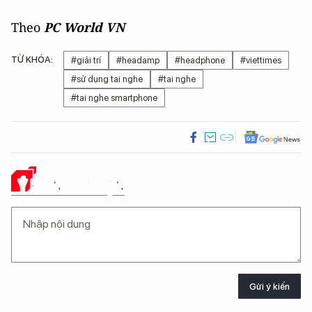
Theo
PC World VN
TỪ KHÓA:
#giải trí
#headamp
#headphone
#viettimes
#sử dụng tai nghe
#tai nghe
#tai nghe smartphone
Ý KIẾN CỦA BẠN
Gửi ý kiến