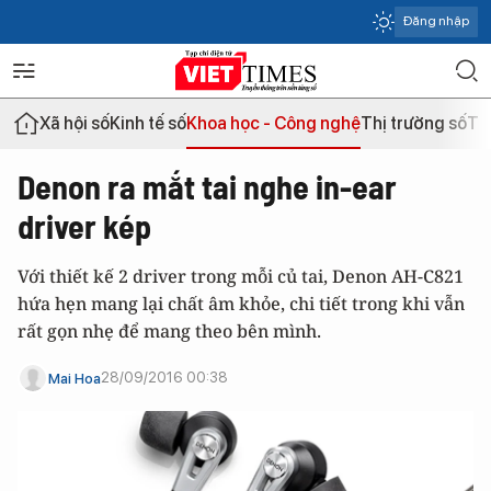
Đăng nhập
Xã hội số
Kinh tế số
Khoa học - Công nghệ
Thị trường số
Th
Denon ra mắt tai nghe in-ear
driver kép
Với thiết kế 2 driver trong mỗi củ tai, Denon AH-C821
hứa hẹn mang lại chất âm khỏe, chi tiết trong khi vẫn
rất gọn nhẹ để mang theo bên mình.
28/09/2016 00:38
Mai Hoa