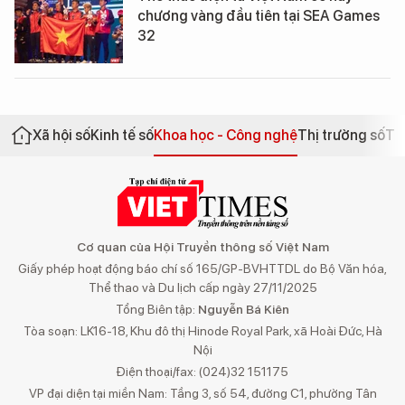
chương vàng đầu tiên tại SEA Games
32
Xã hội số
Kinh tế số
Khoa học - Công nghệ
Thị trường số
Th
Cơ quan của Hội Truyền thông số Việt Nam
Giấy phép hoạt động báo chí số 165/GP-BVHTTDL do Bộ Văn hóa,
Thể thao và Du lịch cấp ngày 27/11/2025
Tổng Biên tập:
Nguyễn Bá Kiên
Tòa soạn: LK16-18, Khu đô thị Hinode Royal Park, xã Hoài Đức, Hà
Nội
Điện thoại/fax: (024)32 151175
VP đại diện tại miền Nam: Tầng 3, số 54, đường C1, phường Tân