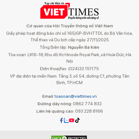
Cơ quan của Hội Truyền thông số Việt Nam
Giấy phép hoạt động báo chí số 165/GP-BVHTTDL do Bộ Văn hóa,
Thể thao và Du lịch cấp ngày 27/11/2025
Tổng Biên tập:
Nguyễn Bá Kiên
Tòa soạn: LK16-18, Khu đô thị Hinode Royal Park, xã Hoài Đức, Hà
Nội
Điện thoại/fax: (024)32 151175
VP đại diện tại miền Nam: Tầng 3, số 54, đường C1, phường Tân
Bình, TP.HCM
Email:
toasoan@viettimes.vn
Đường dây nóng:
0862 774 832
Liên hệ quảng cáo:
093 228 8166