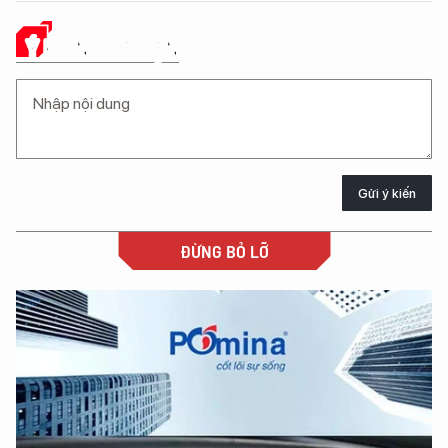
Ý KIẾN CỦA BẠN
Gửi ý kiến
ĐỪNG BỎ LỠ