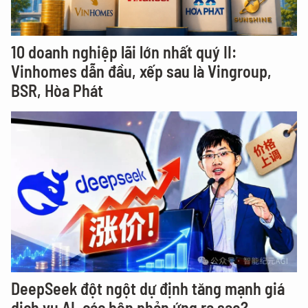
10 doanh nghiệp lãi lớn nhất quý II:
Vinhomes dẫn đầu, xếp sau là Vingroup,
BSR, Hòa Phát
DeepSeek đột ngột dự định tăng mạnh giá
dịch vụ AI, các bên phản ứng ra sao?