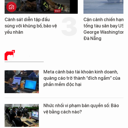
Cảnh sát diễn tập đấu
Cận cảnh chiến hạm 
súng với khủng bố, bảo vệ
tống tàu sân bay USS
yếu nhân
George Washington 
Đà Nẵng
GIẢI PHÁP SỐ
Meta cảnh báo tài khoản kinh doanh,
quảng cáo trở thành “đích ngắm” của
phần mềm độc hại
Nhức nhối vi phạm bản quyền số: Bảo
vệ bằng cách nào?