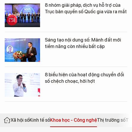
8 nhóm giải pháp, dịch vụ hỗ trợ của
Trục bản quyền số Quốc gia vừa ra mắt
Sáng tạo nội dung số: Mảnh đất mới
tiềm năng còn nhiều bất cập
8 biểu hiện của hoạt động chuyển đổi
số chệch choạc, hời hợt
Xã hội số
Kinh tế số
Khoa học - Công nghệ
Thị trường số
Th