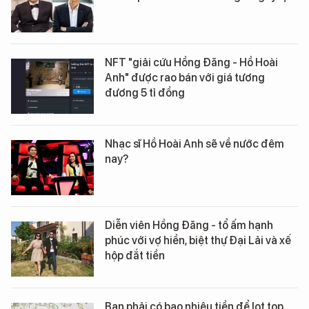
NFT "giải cứu Hồng Đăng - Hồ Hoài
Anh" được rao bán với giá tương
đương 5 tỉ đồng
Nhạc sĩ Hồ Hoài Anh sẽ về nước đêm
nay?
Diễn viên Hồng Đăng - tổ ấm hạnh
phúc với vợ hiền, biệt thự Đại Lải và xế
hộp đắt tiền
Bạn phải có bao nhiêu tiền để lọt top