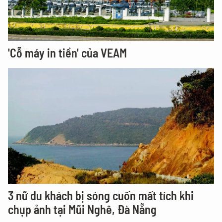
'Cỗ máy in tiền' của VEAM
3 nữ du khách bị sóng cuốn mất tích khi
chụp ảnh tại Mũi Nghê, Đà Nẵng