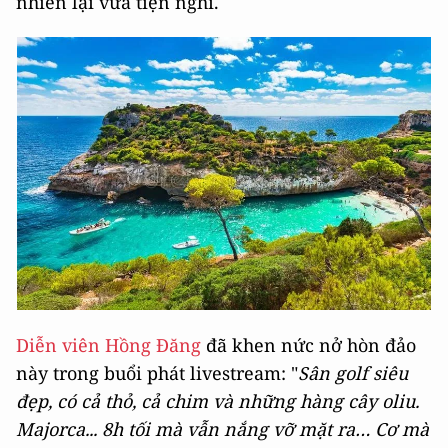
nhiên lại vừa tiện nghi.
Diễn viên Hồng Đăng
đã khen nức nở hòn đảo
này trong buổi phát livestream: "
Sân golf siêu
đẹp, có cả thỏ, cả chim và những hàng cây oliu.
Majorca... 8h tối mà vẫn nắng vỡ mặt ra… Cơ mà