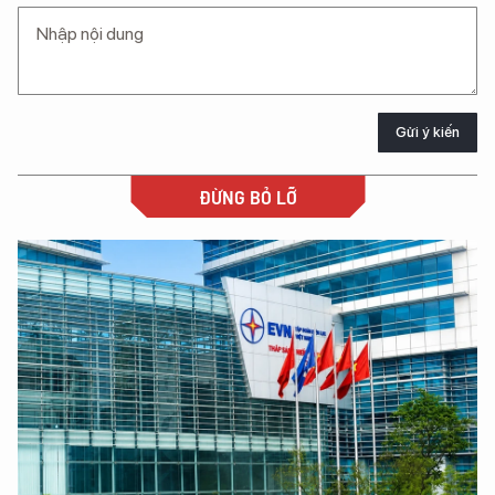
Gửi ý kiến
ĐỪNG BỎ LỠ