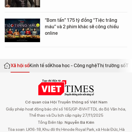
“Bom tấn” 175 tỷ đồng “Tiệc trăng
máu” và 2 phim khác sẽ công chiếu
online
Xã hội số
Kinh tế số
Khoa học - Công nghệ
Thị trường số
Th
Cơ quan của Hội Truyền thông số Việt Nam
Giấy phép hoạt động báo chí số 165/GP-BVHTTDL do Bộ Văn hóa,
Thể thao và Du lịch cấp ngày 27/11/2025
Tổng Biên tập:
Nguyễn Bá Kiên
Tòa soạn: LK16-18, Khu đô thị Hinode Royal Park, xã Hoài Đức, Hà