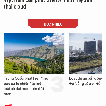
thái cloud
ĐỌC NHIỀU
Trung Quốc phát hiện “mỏ
Loạt dự án bất động 
cao su tự nhiên” từ một
Đà Nẵng sắp bị kiểm t
loài cỏ dại mọc trên đất
mặn