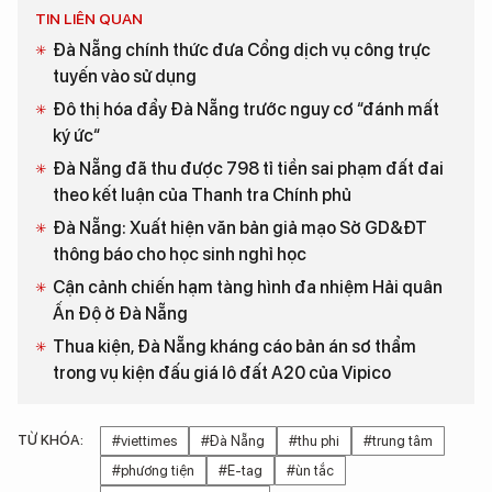
TIN LIÊN QUAN
Đà Nẵng chính thức đưa Cổng dịch vụ công trực
tuyến vào sử dụng
Đô thị hóa đẩy Đà Nẵng trước nguy cơ “đánh mất
ký ức“
Đà Nẵng đã thu được 798 tỉ tiền sai phạm đất đai
theo kết luận của Thanh tra Chính phủ
Đà Nẵng: Xuất hiện văn bản giả mạo Sở GD&ĐT
thông báo cho học sinh nghỉ học
Cận cảnh chiến hạm tàng hình đa nhiệm Hải quân
Ấn Độ ở Đà Nẵng
Thua kiện, Đà Nẵng kháng cáo bản án sơ thẩm
trong vụ kiện đấu giá lô đất A20 của Vipico
TỪ KHÓA:
#viettimes
#Đà Nẵng
#thu phi
#trung tâm
#phương tiện
#E-tag
#ùn tắc