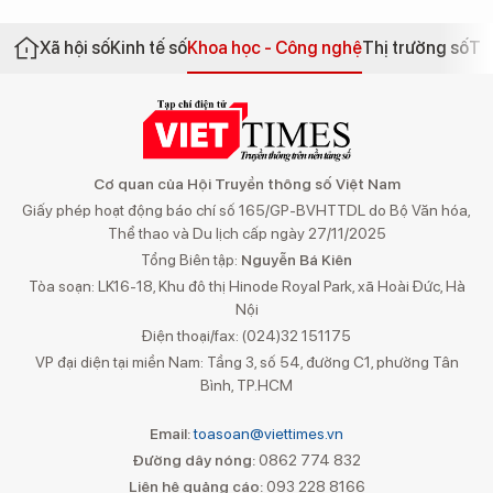
Xã hội số
Kinh tế số
Khoa học - Công nghệ
Thị trường số
Th
Cơ quan của Hội Truyền thông số Việt Nam
Giấy phép hoạt động báo chí số 165/GP-BVHTTDL do Bộ Văn hóa,
Thể thao và Du lịch cấp ngày 27/11/2025
Tổng Biên tập:
Nguyễn Bá Kiên
Tòa soạn: LK16-18, Khu đô thị Hinode Royal Park, xã Hoài Đức, Hà
Nội
Điện thoại/fax: (024)32 151175
VP đại diện tại miền Nam: Tầng 3, số 54, đường C1, phường Tân
Bình, TP.HCM
Email:
toasoan@viettimes.vn
Đường dây nóng:
0862 774 832
Liên hệ quảng cáo:
093 228 8166