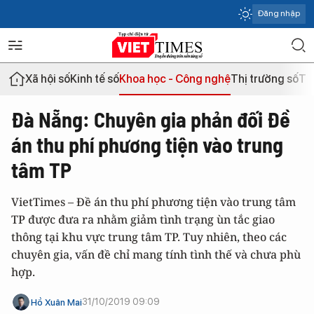
Đăng nhập
Xã hội số
Kinh tế số
Khoa học - Công nghệ
Thị trường số
Th
Đà Nẵng: Chuyên gia phản đối Đề
án thu phí phương tiện vào trung
tâm TP
VietTimes – Đề án thu phí phương tiện vào trung tâm
TP được đưa ra nhằm giảm tình trạng ùn tắc giao
thông tại khu vực trung tâm TP. Tuy nhiên, theo các
chuyên gia, vấn đề chỉ mang tính tình thế và chưa phù
hợp.
31/10/2019 09:09
Hồ Xuân Mai