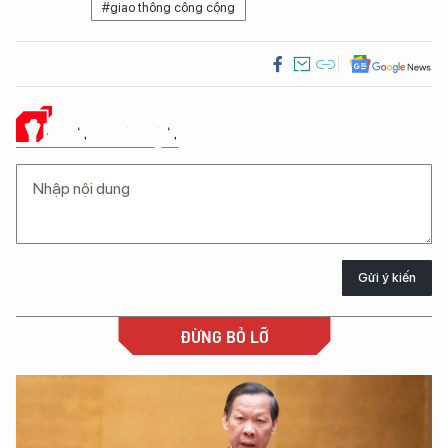
#giao thông công cộng
Ý KIẾN CỦA BẠN
Gửi ý kiến
ĐỪNG BỎ LỠ