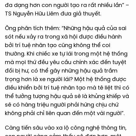
đa dạng hơn con người tạo ra rất nhiều lần” –
TS Nguyễn Hữu Liêm đưa giả thuyết.
Ông phân tích thêm: “Những hậu quả của sai
sót nếu xảy ra trong xã hội được điều hành
bởi trí tuệ nhân tạo cũng không thể coi
thường. Khi chiếc xe tự lái trong một hệ thống
mà mọi thứ đều yêu cầu chính xác đến tuyệt
đối bị hư, có thể gây những hậu quả trầm
trọng hơn là xe người lái? Một hệ thống được
điều khiển bởi trí tuệ nhân tạo mà tê liệt thì có
thể tưởng tượng hậu quả sẽ là khủng khiếp và
sẽ có hàng triệu người phải hứng chịu chứ
không phải chỉ liên quan đến một vài người”.
Càng tiến sâu vào xa lộ công nghệ thông tin,