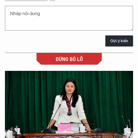
Gửi ý kiến
ĐỪNG BỎ LỠ