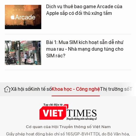
Dịch vụ thuê bao game Arcade của
Apple sắp có đối thủ xứng tầm
Bài 1: Mua SIM kích hoạt sẵn dễ như
mua rau - Nhà mạng dung túng cho
SIM rác?
Xã hội số
Kinh tế số
Khoa học - Công nghệ
Thị trường số
Th
Cơ quan của Hội Truyền thông số Việt Nam
Giấy phép hoạt động báo chí số 165/GP-BVHTTDL do Bộ Văn hóa,