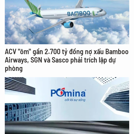
ACV "ôm" gần 2.700 tỷ đồng nợ xấu Bamboo
Airways, SGN và Sasco phải trích lập dự
phòng