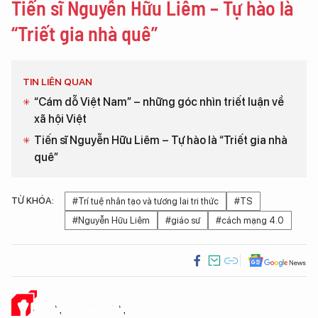
Tiến sĩ Nguyễn Hữu Liêm – Tự hào là
“Triết gia nhà quê”
TIN LIÊN QUAN
“Cám dỗ Việt Nam” – những góc nhìn triết luận về
xã hội Việt
Tiến sĩ Nguyễn Hữu Liêm – Tự hào là “Triết gia nhà
quê”
TỪ KHÓA:
#Trí tuệ nhân tạo và tương lai tri thức
#TS
#Nguyễn Hữu Liêm
#giáo sư
#cách mạng 4.0
Ý KIẾN CỦA BẠN