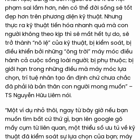
phạm sai lầm hơn, nên có thể đời sống sẽ tốt
đẹp hơn trên phương diện kỹ thuật. Nhưng
thực ra kỹ thuật tiến hóa nhanh quá mà con
người không theo kịp thì sẽ mất hết tự do, sẽ
trở thành “nô lệ” của kỹ thuật, bị kiểm soát, bị
điều khiển bởi những “ông trời” máy móc điều
hành cả cuộc sống loài người; bị phụ thuộc; bị
giới hạn trong những điều mà máy móc lựa
chọn, trí tuệ nhân tạo ấn định chứ chưa chắc
đã phải là bản thân con người mong muốn” –
TS Nguyễn Hữu Liêm nói.
“Một ví dụ nhỏ thôi, ngay từ bây giờ nếu bạn
muốn tìm bất cứ thứ gì, bạn lên google gõ
mấy cụm từ liên quan, một thiểu số ưu tú về kỹ
thuật đã kiểm soát sự lựa chọn của bạn; máy