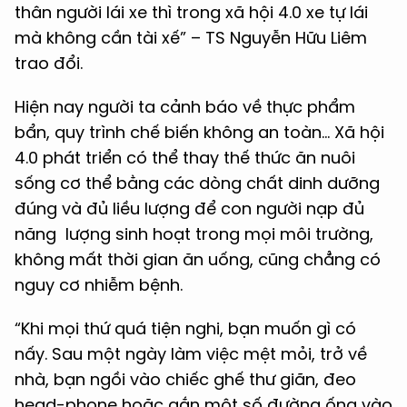
thân người lái xe thì trong xã hội 4.0 xe tự lái
mà không cần tài xế” – TS Nguyễn Hữu Liêm
trao đổi.
Hiện nay người ta cảnh báo về thực phẩm
bẩn, quy trình chế biến không an toàn… Xã hội
4.0 phát triển có thể thay thế thức ăn nuôi
sống cơ thể bằng các dòng chất dinh dưỡng
đúng và đủ liều lượng để con người nạp đủ
năng lượng sinh hoạt trong mọi môi trường,
không mất thời gian ăn uống, cũng chẳng có
nguy cơ nhiễm bệnh.
“Khi mọi thứ quá tiện nghi, bạn muốn gì có
nấy. Sau một ngày làm việc mệt mỏi, trở về
nhà, bạn ngồi vào chiếc ghế thư giãn, đeo
head-phone hoặc gắn một số đường ống vào