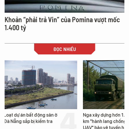
Khoản “phải trả Vin” của Pomina vượt mốc
1.400 tỷ
ĐỌC NHIỀU
t động sản ở
Nga xây dựng hơn 1.800
ị kiểm tra
km "hành lang chống
UAV" bảo vệ tuyến hậu