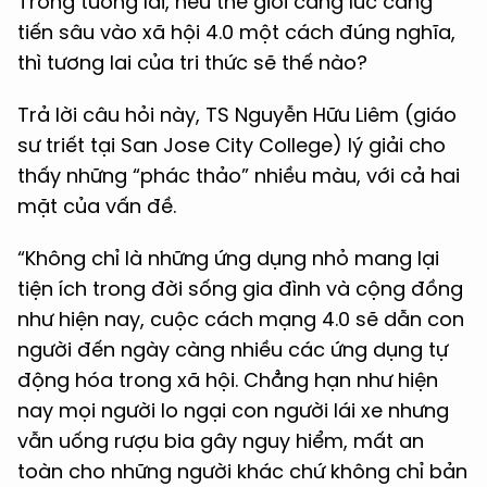
Trong tương lai, nếu thế giới càng lúc càng
tiến sâu vào xã hội 4.0 một cách đúng nghĩa,
thì tương lai của tri thức sẽ thế nào?
Trả lời câu hỏi này, TS Nguyễn Hữu Liêm (giáo
sư triết tại San Jose City College) lý giải cho
thấy những “phác thảo” nhiều màu, với cả hai
mặt của vấn đề.
“Không chỉ là những ứng dụng nhỏ mang lại
tiện ích trong đời sống gia đình và cộng đồng
như hiện nay, cuộc cách mạng 4.0 sẽ dẫn con
người đến ngày càng nhiều các ứng dụng tự
động hóa trong xã hội. Chẳng hạn như hiện
nay mọi người lo ngại con người lái xe nhưng
vẫn uống rượu bia gây nguy hiểm, mất an
toàn cho những người khác chứ không chỉ bản