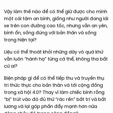
Vậy làm thế nào để có thể giữ được cho mình
một cái tâm an bình, giống như người đang lái
xe trên con đường cao tốc, nhưng vẫn an yên,
bình ổn, sống đúng với bản thân và sống
trong hiện tại?
Liệu có thể thoát khỏi những dày vò quá khứ
vẫn luôn “hành hạ” từng cá thể, không tha bất
cứ ai?
Biện pháp gì để có thể tiếp thu và truyền thụ
tri thức thực cho bản thân và tới cộng đồng
trong xã hội 4.0? Thay vì làm chiếc bình rỗng
“bị” trút vào đó đủ thứ “rác rến” bất tri và bất
lương và lại góp phần đẩy mạnh hơn nữa