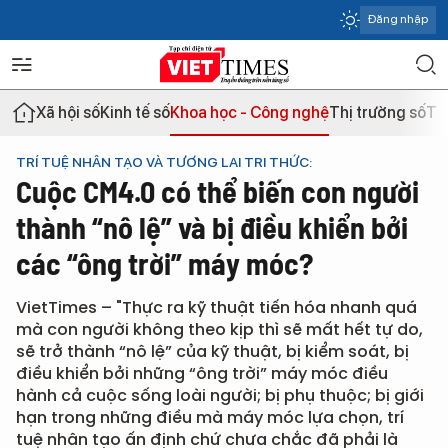
Đăng nhập
Xã hội số
Kinh tế số
Khoa học - Công nghệ
Thị trường số
Th
TRÍ TUỆ NHÂN TẠO VÀ TƯƠNG LAI TRI THỨC:
Cuộc CM4.0 có thể biến con người
thành “nô lệ” và bị điều khiển bởi
các “ông trời” máy móc?
VietTimes – "Thực ra kỹ thuật tiến hóa nhanh quá
mà con người không theo kịp thì sẽ mất hết tự do,
sẽ trở thành “nô lệ” của kỹ thuật, bị kiểm soát, bị
điều khiển bởi những “ông trời” máy móc điều
hành cả cuộc sống loài người; bị phụ thuộc; bị giới
hạn trong những điều mà máy móc lựa chọn, trí
tuệ nhân tạo ấn định chứ chưa chắc đã phải là