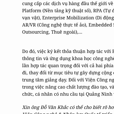
cung cấp các dịch vụ hàng đầu thế giới về
Platform (Nền tảng kỹ thuật số), RPA (Tự đ
vạn vật), Enterprise Mobilization (Di độ
AR/VR (Công nghệ thực tế ảo), Embedded 
Outsourcing, Thuê ngoài),…
Do đó, việc ký kết thỏa thuận hợp tác vớ
thông tin và ứng dụng khoa học công nghệ 
lần hợp tác quan trọng đối với cả hai ph
đi, thay đổi từ mục tiêu tự gây dựng cộng 
trung tâm giảng dạy. Đối với Viện Công n
trong việc nâng cao chất lượng đào tạo, và
chức, cá nhân có nhu cầu tại Quảng Ninh v
Xin ông Đỗ Văn Khắc có thể cho biết rõ h