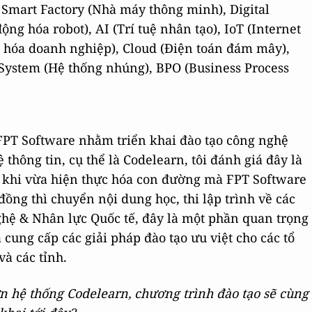
 Smart Factory (Nhà máy thông minh), Digital
ộng hóa robot), AI (Trí tuệ nhân tạo), IoT (Internet
ng hóa doanh nghiệp), Cloud (Điện toán đám mây),
System (Hệ thống nhúng), BPO (Business Process
i FPT Software nhằm triển khai đào tạo công nghệ
thông tin, cụ thể là Codelearn, tôi đánh giá đây là
ía khi vừa hiện thực hóa con đường mà FPT Software
đồng thì chuyển nội dung học, thi lập trình về các
ghệ & Nhân lực Quốc tế, đây là một phần quan trọng
 cung cấp các giải pháp đào tạo ưu việt cho các tổ
à các tỉnh.
ơn hệ thống Codelearn, chương trình đào tạo sẽ cùng