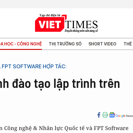
A HỌC - CÔNG NGHỆ
THỊ TRƯỜNG SỐ
SHORT VIDEO
THẾ 
À FPT SOFTWARE HỢP TÁC:
h đào tạo lập trình trên
ện Công nghệ & Nhân lực Quốc tế và FPT Software