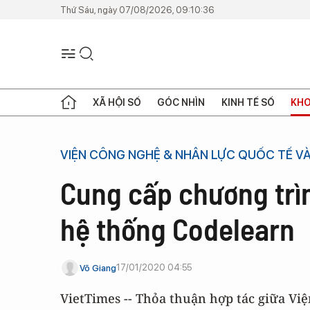
Thứ Sáu, ngày 07/08/2026, 09:10:36
XÃ HỘI SỐ
GÓC NHÌN
KINH TẾ SỐ
KHO
VIỆN CÔNG NGHỆ & NHÂN LỰC QUỐC TẾ V
Cung cấp chương trìn
hệ thống Codelearn
17/01/2020 04:55
Võ Giang
VietTimes -- Thỏa thuận hợp tác giữa Vi