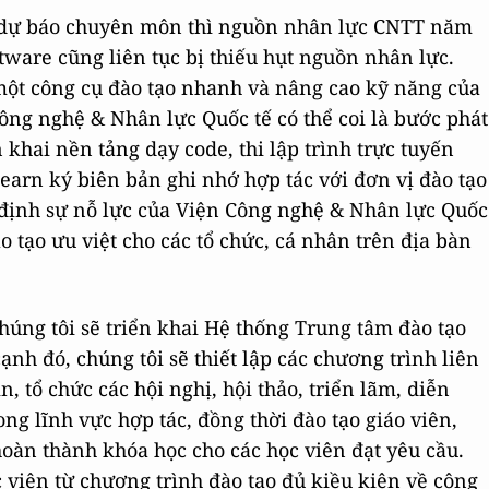
 dự báo chuyên môn thì nguồn nhân lực CNTT năm
tware cũng liên tục bị thiếu hụt nguồn nhân lực.
một công cụ đào tạo nhanh và nâng cao kỹ năng của
 Công nghệ & Nhân lực Quốc tế có thể coi là bước phát
khai nền tảng dạy code, thi lập trình trực tuyến
earn ký biên bản ghi nhớ hợp tác với đơn vị đào tạo
 định sự nỗ lực của Viện Công nghệ & Nhân lực Quốc
o tạo ưu việt cho các tổ chức, cá nhân trên địa bàn
chúng tôi sẽ triển khai Hệ thống Trung tâm đào tạo
ạnh đó, chúng tôi sẽ thiết lập các chương trình liên
n, tổ chức các hội nghị, hội thảo, triển lãm, diễn
ng lĩnh vực hợp tác, đồng thời đào tạo giáo viên,
oàn thành khóa học cho các học viên đạt yêu cầu.
 viên từ chương trình đào tạo đủ kiều kiện về công