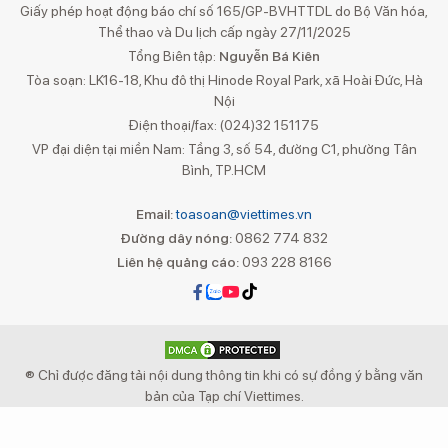
Giấy phép hoạt động báo chí số 165/GP-BVHTTDL do Bộ Văn hóa,
Thể thao và Du lịch cấp ngày 27/11/2025
Tổng Biên tập:
Nguyễn Bá Kiên
Tòa soạn: LK16-18, Khu đô thị Hinode Royal Park, xã Hoài Đức, Hà
Nội
Điện thoại/fax: (024)32 151175
VP đại diện tại miền Nam: Tầng 3, số 54, đường C1, phường Tân
Bình, TP.HCM
Email:
toasoan@viettimes.vn
Đường dây nóng:
0862 774 832
Liên hệ quảng cáo:
093 228 8166
® Chỉ được đăng tải nội dung thông tin khi có sự đồng ý bằng văn
bản của Tạp chí Viettimes.