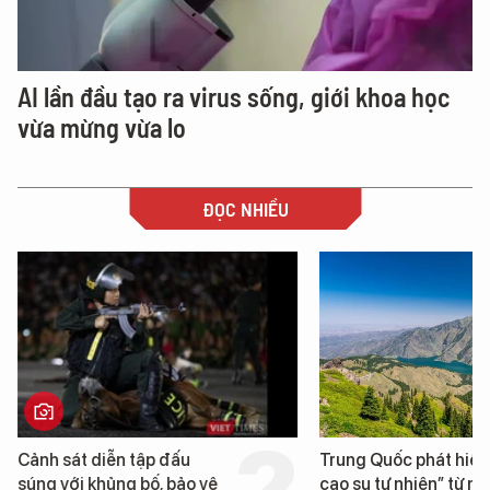
AI lần đầu tạo ra virus sống, giới khoa học
vừa mừng vừa lo
ĐỌC NHIỀU
Trung Quốc phát hiện “mỏ
Loạt dự án bất động 
cao su tự nhiên” từ một
Đà Nẵng sắp bị kiểm t