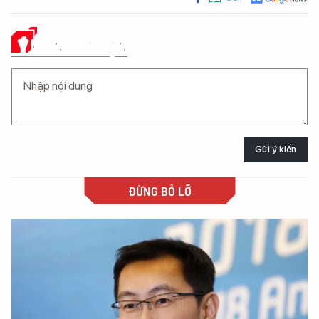
Ý KIẾN CỦA BẠN
Gửi ý kiến
ĐỪNG BỎ LỠ