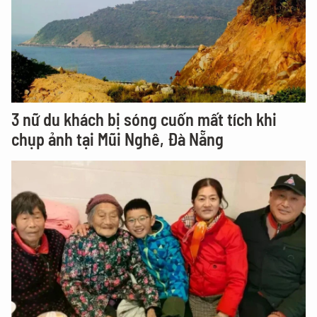
3 nữ du khách bị sóng cuốn mất tích khi
chụp ảnh tại Mũi Nghê, Đà Nẵng