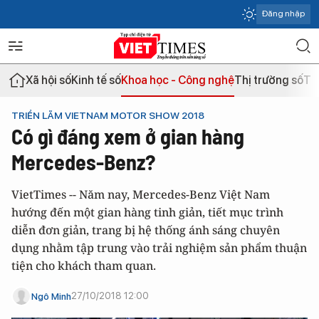
Đăng nhập
Xã hội số
Kinh tế số
Khoa học - Công nghệ
Thị trường số
Th
TRIỂN LÃM VIETNAM MOTOR SHOW 2018
Có gì đáng xem ở gian hàng
Mercedes-Benz?
VietTimes -- Năm nay, Mercedes-Benz Việt Nam
hướng đến một gian hàng tinh giản, tiết mục trình
diễn đơn giản, trang bị hệ thống ánh sáng chuyên
dụng nhằm tập trung vào trải nghiệm sản phẩm thuận
tiện cho khách tham quan.
27/10/2018 12:00
Ngô Minh