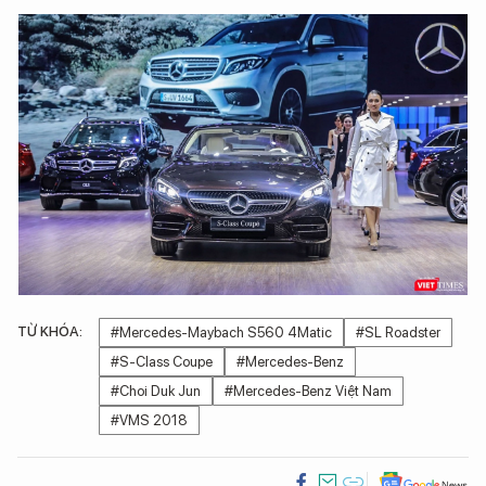
TỪ KHÓA:
#Mercedes-Maybach S560 4Matic
#SL Roadster
#S-Class Coupe
#Mercedes-Benz
#Choi Duk Jun
#Mercedes-Benz Việt Nam
#VMS 2018