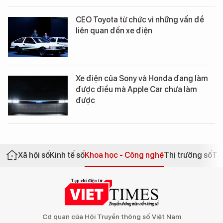
CEO Toyota từ chức vì những vấn đề
liên quan đến xe điện
Xe điện của Sony và Honda đang làm
được điều mà Apple Car chưa làm
được
Xã hội số
Kinh tế số
Khoa học - Công nghệ
Thị trường số
Th
Cơ quan của Hội Truyền thông số Việt Nam