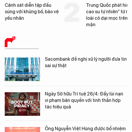
Trung Quốc phát hiện “mỏ
Loạt dự án bất động 
cao su tự nhiên” từ một
Đà Nẵng sắp bị kiểm t
loài cỏ dại mọc trên đất
mặn
BÁO CHÍ SỐ
Sacombank đề nghị xử lý người đưa tin
sai sự thật
Ngày Sở hữu Trí tuệ 26/4: Đẩy lùi nạn
vi phạm bản quyền với tinh thần hợp
tác hiệu quả
Ông Nguyễn Việt Hùng được bổ nhiệm