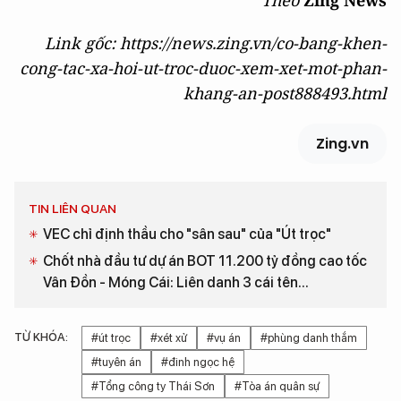
Theo
Zing News
Link gốc: https://news.zing.vn/co-bang-khen-
cong-tac-xa-hoi-ut-troc-duoc-xem-xet-mot-phan-
khang-an-post888493.html
Zing.vn
TIN LIÊN QUAN
VEC chỉ định thầu cho "sân sau" của "Út trọc"
Chốt nhà đầu tư dự án BOT 11.200 tỷ đồng cao tốc
Vân Đồn - Móng Cái: Liên danh 3 cái tên...
TỪ KHÓA:
#út trọc
#xét xử
#vụ án
#phùng danh thắm
#tuyên án
#đinh ngọc hệ
#Tổng công ty Thái Sơn
#Tòa án quân sự