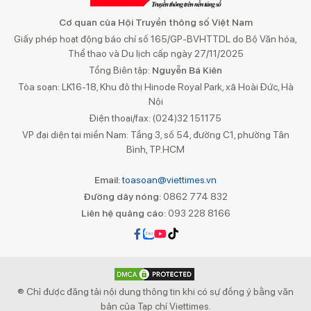
Cơ quan của Hội Truyền thông số Việt Nam
Giấy phép hoạt động báo chí số 165/GP-BVHTTDL do Bộ Văn hóa,
Thể thao và Du lịch cấp ngày 27/11/2025
Tổng Biên tập:
Nguyễn Bá Kiên
Tòa soạn: LK16-18, Khu đô thị Hinode Royal Park, xã Hoài Đức, Hà
Nội
Điện thoại/fax: (024)32 151175
VP đại diện tại miền Nam: Tầng 3, số 54, đường C1, phường Tân
Bình, TP.HCM
Email:
toasoan@viettimes.vn
Đường dây nóng:
0862 774 832
Liên hệ quảng cáo:
093 228 8166
® Chỉ được đăng tải nội dung thông tin khi có sự đồng ý bằng văn
bản của Tạp chí Viettimes.