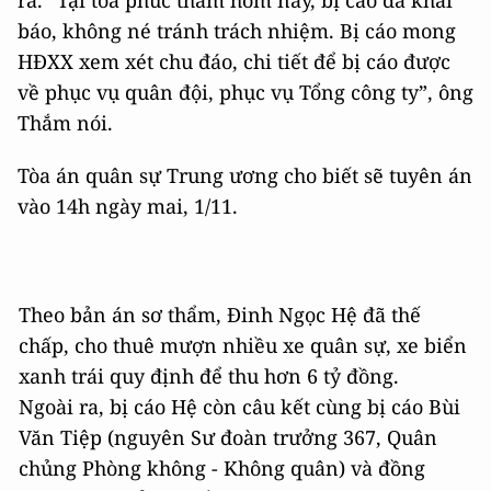
ra. “Tại tòa phúc thẩm hôm nay, bị cáo đã khai
báo, không né tránh trách nhiệm. Bị cáo mong
HĐXX xem xét chu đáo, chi tiết để bị cáo được
về phục vụ quân đội, phục vụ Tổng công ty”, ông
Thắm nói.
Tòa án quân sự Trung ương cho biết sẽ tuyên án
vào 14h ngày mai, 1/11.
Theo bản án sơ thẩm, Đinh Ngọc Hệ đã thế
chấp, cho thuê mượn nhiều xe quân sự, xe biển
xanh trái quy định để thu hơn
6 tỷ đồng
.
Ngoài ra, bị cáo Hệ còn câu kết cùng bị cáo Bùi
Văn Tiệp (nguyên Sư đoàn trưởng 367, Quân
chủng Phòng không - Không quân) và đồng