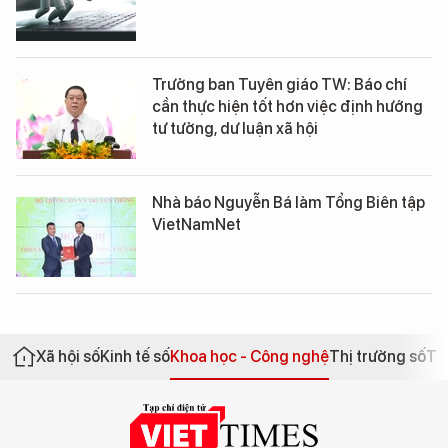
Trưởng ban Tuyên giáo TW: Báo chí
cần thực hiện tốt hơn việc định hướng
tư tưởng, dư luận xã hội
Nhà báo Nguyễn Bá làm Tổng Biên tập
VietNamNet
Xã hội số
Kinh tế số
Khoa học - Công nghệ
Thị trường số
Th