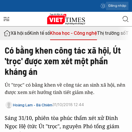
Đăng nhập
Xã hội số
Kinh tế số
Khoa học - Công nghệ
Thị trường số
Th
Có bằng khen công tác xã hội, Út
'trọc' được xem xét một phần
kháng án
Út "trọc" có bằng khen về công tác an sinh xã hội, nên
được xem xét hưởng tình tiết giảm nhẹ.
31/10/2018 12:44
Hoàng Lam - Bá Chiêm
Sáng 31/10, phiên tòa phúc thẩm xét xử Đinh
Ngọc Hệ (tức Út "trọc", nguyên Phó tổng giám