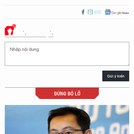
Ý KIẾN CỦA BẠN
Gửi ý kiến
ĐỪNG BỎ LỠ