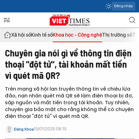
Đăng nhập
Xã hội số
Kinh tế số
Khoa học - Công nghệ
Thị trường số
Th
Chuyên gia nói gì về thông tin điện
thoại "đột tử", tài khoản mất tiền
vì quét mã QR?
Trên mạng xã hội lan truyền thông tin về chiêu lừa
đảo, nạn nhân quét mã QR sẽ làm điện thoại bị đơ,
sập nguồn và mất tiền trong tài khoản. Tuy nhiên,
chuyên gia bảo mật cho rằng không thể có chuyện
điện thoại "đột tử" vì quét mã QR.
15/01/2025 08:15
Đăng Khoa