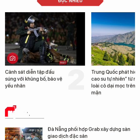
ĐỌC NHIỀU
Trung Quốc phát hiện “mỏ
Loạt dự án bất động
cao su tự nhiên” từ một
Đà Nẵng sắp bị kiểm
loài cỏ dại mọc trên đất
mặn
HẠ TẦNG SỐ
Đà Nẵng phối hợp Grab xây dựng sàn
giao dịch đặc sản