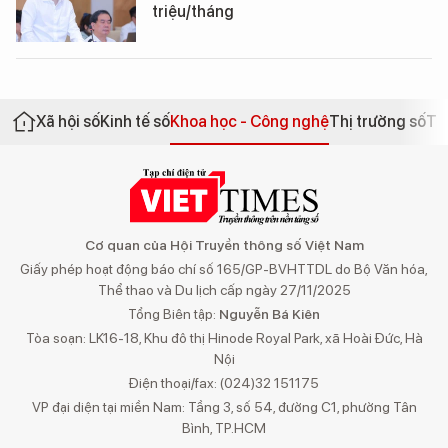
triệu/tháng
Xã hội số
Kinh tế số
Khoa học - Công nghệ
Thị trường số
Th
Cơ quan của Hội Truyền thông số Việt Nam
Giấy phép hoạt động báo chí số 165/GP-BVHTTDL do Bộ Văn hóa,
Thể thao và Du lịch cấp ngày 27/11/2025
Tổng Biên tập:
Nguyễn Bá Kiên
Tòa soạn: LK16-18, Khu đô thị Hinode Royal Park, xã Hoài Đức, Hà
Nội
Điện thoại/fax: (024)32 151175
VP đại diện tại miền Nam: Tầng 3, số 54, đường C1, phường Tân
Bình, TP.HCM