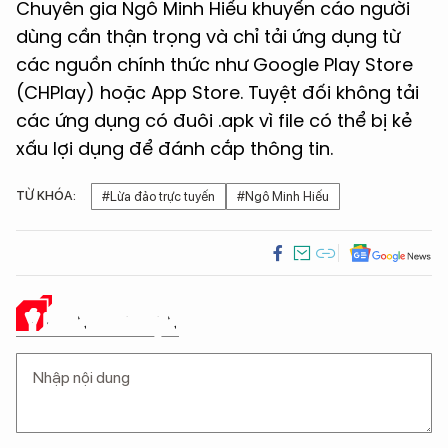
Chuyên gia Ngô Minh Hiếu khuyến cáo người
dùng cần thận trọng và chỉ tải ứng dụng từ
các nguồn chính thức như Google Play Store
(CHPlay) hoặc App Store. Tuyệt đối không tải
các ứng dụng có đuôi .apk vì file có thể bị kẻ
xấu lợi dụng để đánh cắp thông tin.
TỪ KHÓA:
#Lừa đảo trực tuyến
#Ngô Minh Hiếu
Ý KIẾN CỦA BẠN