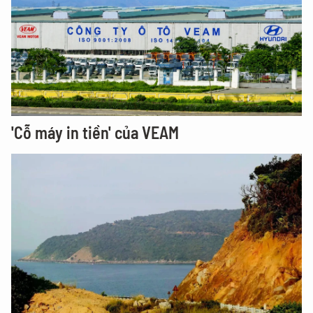
'Cỗ máy in tiền' của VEAM