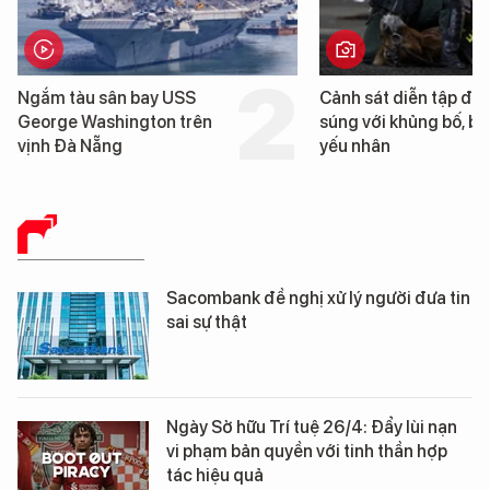
n bay USS
Cảnh sát diễn tập đấu
ington trên
súng với khủng bố, bảo vệ
yếu nhân
BÁO CHÍ SỐ
Sacombank đề nghị xử lý người đưa tin
sai sự thật
Ngày Sở hữu Trí tuệ 26/4: Đẩy lùi nạn
vi phạm bản quyền với tinh thần hợp
tác hiệu quả