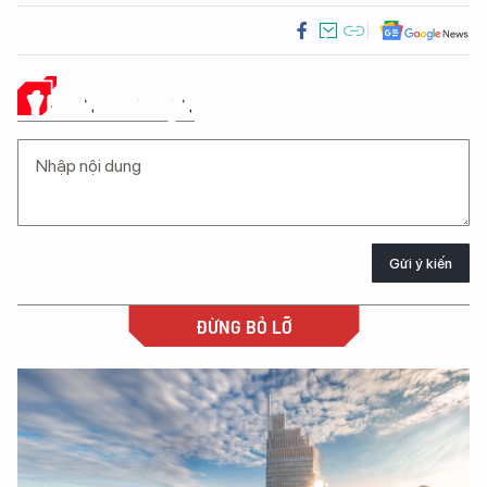
Ý KIẾN CỦA BẠN
Gửi ý kiến
ĐỪNG BỎ LỠ