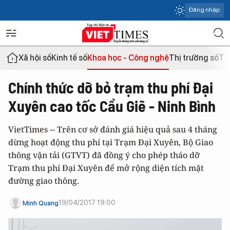
Đăng nhập
Xã hội số
Kinh tế số
Khoa học - Công nghệ
Thị trường số
Th
Chính thức dỡ bỏ trạm thu phí Đại
Xuyên cao tốc Cầu Giẽ - Ninh Bình
VietTimes -- Trên cơ sở đánh giá hiệu quả sau 4 tháng
dừng hoạt động thu phí tại Trạm Đại Xuyên, Bộ Giao
thông vận tải (GTVT) đã đồng ý cho phép tháo dỡ
Trạm thu phí Đại Xuyên để mở rộng diện tích mặt
đường giao thông.
19/04/2017 19:00
Minh Quang