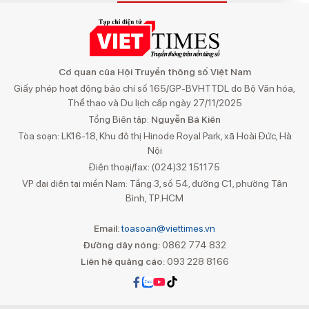
Cơ quan của Hội Truyền thông số Việt Nam
Giấy phép hoạt động báo chí số 165/GP-BVHTTDL do Bộ Văn hóa,
Thể thao và Du lịch cấp ngày 27/11/2025
Tổng Biên tập:
Nguyễn Bá Kiên
Tòa soạn: LK16-18, Khu đô thị Hinode Royal Park, xã Hoài Đức, Hà
Nội
Điện thoại/fax: (024)32 151175
VP đại diện tại miền Nam: Tầng 3, số 54, đường C1, phường Tân
Bình, TP.HCM
Email:
toasoan@viettimes.vn
Đường dây nóng:
0862 774 832
Liên hệ quảng cáo:
093 228 8166