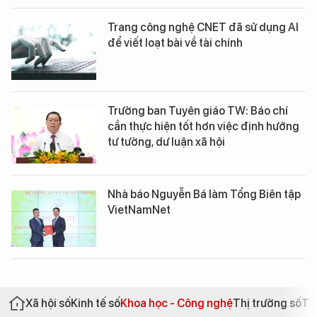
Trang công nghệ CNET đã sử dụng AI
để viết loạt bài về tài chính
Trưởng ban Tuyên giáo TW: Báo chí
cần thực hiện tốt hơn việc định hướng
tư tưởng, dư luận xã hội
Nhà báo Nguyễn Bá làm Tổng Biên tập
VietNamNet
Xã hội số
Kinh tế số
Khoa học - Công nghệ
Thị trường số
Th