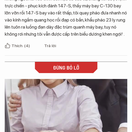
trực chiến - phục kích đánh 147-S, thấy máy bay C-130 bay
lởn vởn rồi 147-S bay vào rất thấp, tôi quay pháo đưa nhanh nó
vào kính ngắm quang học rồi đạp có bắn, khẩu pháo 23 ly rung
lên tuôn ra luồng đạn dày đặc trùm quanh máy bay, tuy nó
không rơi nhưng tôi vẫn được cấp trên biểu dương khen ngợi! .
Thích
(4)
Trả lời
ĐỪNG BỎ LỠ