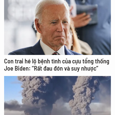
Con trai hé lộ bệnh tình của cựu tổng thống
Joe Biden: “Rất đau đớn và suy nhược”