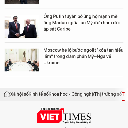
Ông Putin tuyên bố ủng hộ mạnh mẽ
ông Maduro giữa lúc Mỹ đưa hạm đội
áp sát Caribe
Moscow hé lộ bước ngoặt "xóa tan hiểu
lầm" trong đàm phán Mỹ–Nga về
Ukraine
Xã hội số
Kinh tế số
Khoa học - Công nghệ
Thị trường số
Th