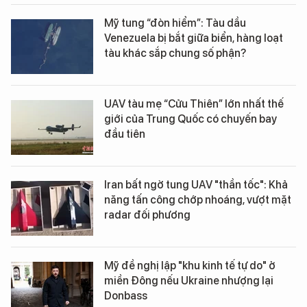
Mỹ tung “đòn hiểm”: Tàu dầu
Venezuela bị bắt giữa biển, hàng loạt
tàu khác sắp chung số phận?
UAV tàu mẹ “Cửu Thiên” lớn nhất thế
giới của Trung Quốc có chuyến bay
đầu tiên
Iran bất ngờ tung UAV "thần tốc": Khả
năng tấn công chớp nhoáng, vượt mặt
radar đối phương
Mỹ đề nghị lập "khu kinh tế tự do" ở
miền Đông nếu Ukraine nhượng lại
Donbass