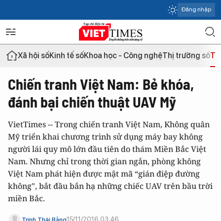
Đăng nhập
Xã hội số
Kinh tế số
Khoa học - Công nghệ
Thị trường số
Th
Chiến tranh Việt Nam: Bẻ khóa,
đánh bại chiến thuật UAV Mỹ
VietTimes -- Trong chiến tranh Việt Nam, Không quân
Mỹ triển khai chương trình sử dụng máy bay không
người lái quy mô lớn đầu tiên do thám Miền Bắc Việt
Nam. Nhưng chỉ trong thời gian ngắn, phòng không
Việt Nam phát hiện được mật mã “gián điệp đường
không", bắt đầu bắn hạ những chiếc UAV trên bầu trời
miền Bắc.
15/11/2016 03:46
Trịnh Thái Bằng