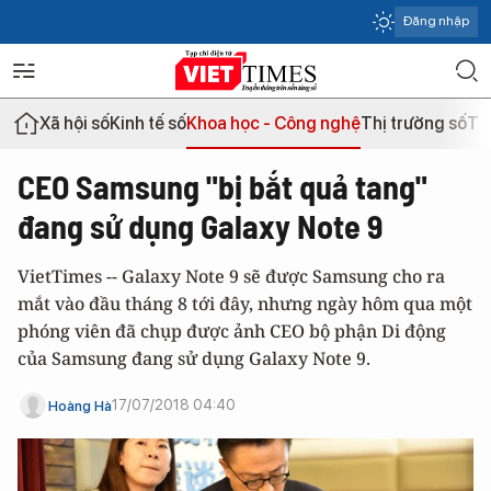
Đăng nhập
Xã hội số
Kinh tế số
Khoa học - Công nghệ
Thị trường số
Th
CEO Samsung "bị bắt quả tang"
đang sử dụng Galaxy Note 9
VietTimes -- Galaxy Note 9 sẽ được Samsung cho ra
mắt vào đầu tháng 8 tới đây, nhưng ngày hôm qua một
phóng viên đã chụp được ảnh CEO bộ phận Di động
của Samsung đang sử dụng Galaxy Note 9.
17/07/2018 04:40
Hoàng Hà