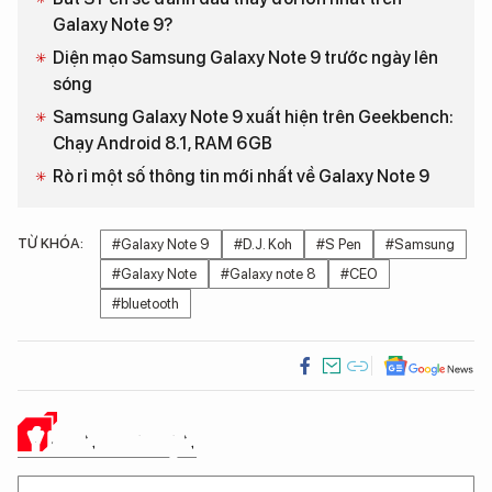
Galaxy Note 9?
Diện mạo Samsung Galaxy Note 9 trước ngày lên
sóng
Samsung Galaxy Note 9 xuất hiện trên Geekbench:
Chạy Android 8.1, RAM 6GB
Rò rỉ một số thông tin mới nhất về Galaxy Note 9
TỪ KHÓA:
#Galaxy Note 9
#D.J. Koh
#S Pen
#Samsung
#Galaxy Note
#Galaxy note 8
#CEO
#bluetooth
Ý KIẾN CỦA BẠN