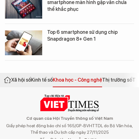
smartphone màn hình gập vẫn chưa
thể khắc phục
Top 6 smartphone sử dụng chip
Snapdragon 8+ Gen 1
Xã hội số
Kinh tế số
Khoa học - Công nghệ
Thị trường số
Th
Cơ quan của Hội Truyền thông số Việt Nam
Giấy phép hoạt động báo chí số 165/GP-BVHTTDL do Bộ Văn hóa,
Thể thao và Du lịch cấp ngày 27/11/2025