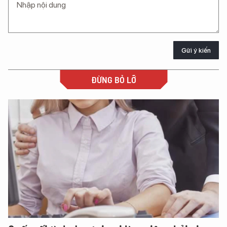
Gửi ý kiến
ĐỪNG BỎ LỠ