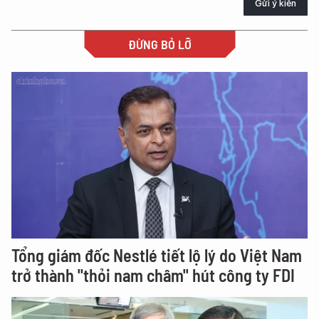
Gửi ý kiến
ĐỪNG BỎ LỠ
Tổng giám đốc Nestlé tiết lộ lý do Việt Nam
trở thành "thỏi nam châm" hút công ty FDI