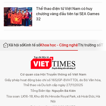
Thể thao điện tử Việt Nam có huy
chương vàng đầu tiên tại SEA Games
32
Xã hội số
Kinh tế số
Khoa học - Công nghệ
Thị trường số
Th
Cơ quan của Hội Truyền thông số Việt Nam
Giấy phép hoạt động báo chí số 165/GP-BVHTTDL do Bộ Văn hóa,
Thể thao và Du lịch cấp ngày 27/11/2025
Tổng Biên tập:
Nguyễn Bá Kiên
Tòa soạn: LK16-18, Khu đô thị Hinode Royal Park, xã Hoài Đức, Hà
Nội