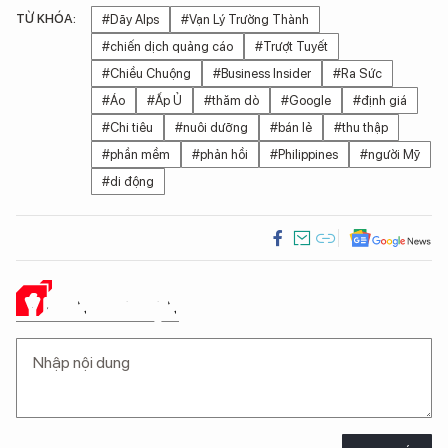
TỪ KHÓA:
#Dãy Alps
#Vạn Lý Trường Thành
#chiến dịch quảng cáo
#Trượt Tuyết
#Chiều Chuộng
#Business Insider
#Ra Sức
#Áo
#Ấp Ủ
#thăm dò
#Google
#định giá
#Chi tiêu
#nuôi dưỡng
#bán lẻ
#thu thập
#phần mềm
#phản hồi
#Philippines
#người Mỹ
#di động
Ý KIẾN CỦA BẠN