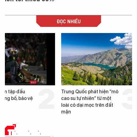
ĐỌC NHIỀU
Trung Quốc phát hiện “mỏ
Loạt dự án bất động 
cao su tự nhiên” từ một
Đà Nẵng sắp bị kiểm t
loài cỏ dại mọc trên đất
mặn
TIN CÔNG NGHỆ