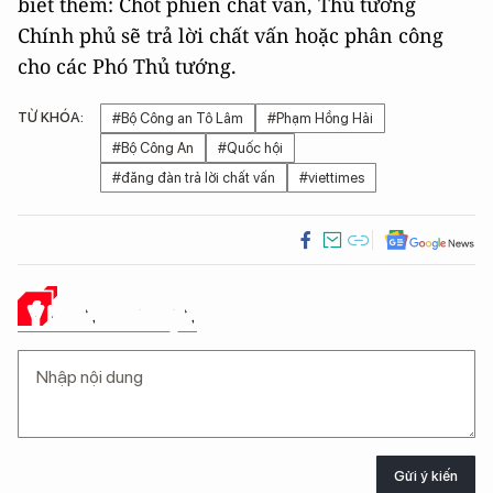
biết thêm: Chốt phiên chất vấn, Thủ tướng
Chính phủ sẽ trả lời chất vấn hoặc phân công
cho các Phó Thủ tướng.
TỪ KHÓA:
#Bộ Công an Tô Lâm
#Phạm Hồng Hải
#Bộ Công An
#Quốc hội
#đăng đàn trả lời chất vấn
#viettimes
Ý KIẾN CỦA BẠN
Gửi ý kiến