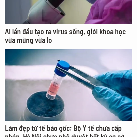
AI lần đầu tạo ra virus sống, giới khoa học
vừa mừng vừa lo
Làm đẹp từ tế bào gốc: Bộ Y tế chưa cấp
phép, Hà Nội chưa phê duyệt bất kỳ cơ sở