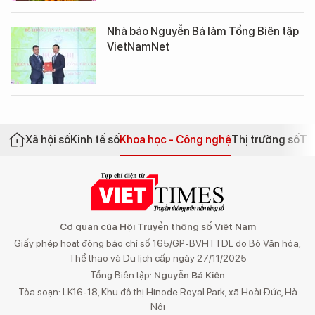
Nhà báo Nguyễn Bá làm Tổng Biên tập
VietNamNet
Xã hội số
Kinh tế số
Khoa học - Công nghệ
Thị trường số
Th
Cơ quan của Hội Truyền thông số Việt Nam
Giấy phép hoạt động báo chí số 165/GP-BVHTTDL do Bộ Văn hóa,
Thể thao và Du lịch cấp ngày 27/11/2025
Tổng Biên tập:
Nguyễn Bá Kiên
Tòa soạn: LK16-18, Khu đô thị Hinode Royal Park, xã Hoài Đức, Hà
Nội