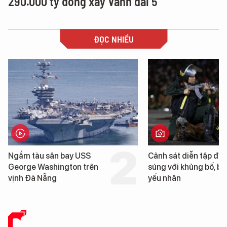
290.000 tỷ đồng xây Vành đai 5
ĐỌC NHIỀU
Ngắm tàu sân bay USS
Cảnh sát diễn tập đấ
George Washington trên
súng với khủng bố, bả
vịnh Đà Nẵng
yếu nhân
BÁO CHÍ SỐ