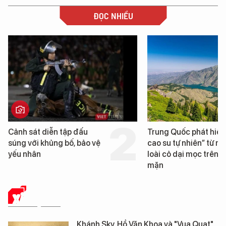
ĐỌC NHIỀU
iễn tập đấu
Trung Quốc phát hiện “mỏ
hủng bố, bảo vệ
cao su tự nhiên” từ một
loài cỏ dại mọc trên đất
mặn
XÃ HỘI SỐ
Khánh Sky, Hồ Văn Khoa và "Vua Quạt"