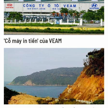
'Cỗ máy in tiền' của VEAM