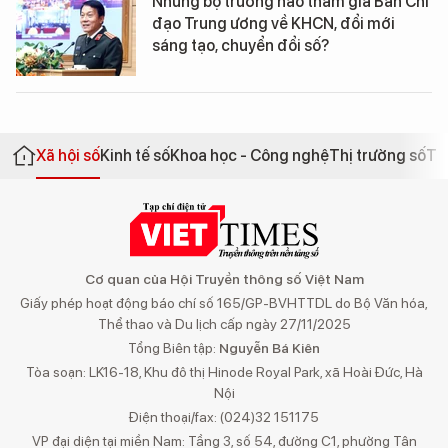
Những bộ trưởng nào tham gia Ban Chỉ
đạo Trung ương về KHCN, đổi mới
sáng tạo, chuyển đổi số?
Xã hội số
Kinh tế số
Khoa học - Công nghệ
Thị trường số
Th
Cơ quan của Hội Truyền thông số Việt Nam
Giấy phép hoạt động báo chí số 165/GP-BVHTTDL do Bộ Văn hóa,
Thể thao và Du lịch cấp ngày 27/11/2025
Tổng Biên tập:
Nguyễn Bá Kiên
Tòa soạn: LK16-18, Khu đô thị Hinode Royal Park, xã Hoài Đức, Hà
Nội
Điện thoại/fax: (024)32 151175
VP đại diện tại miền Nam: Tầng 3, số 54, đường C1, phường Tân