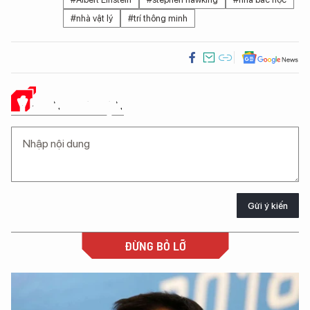
#nhà vật lý
#trí thông minh
Ý KIẾN CỦA BẠN
Gửi ý kiến
ĐỪNG BỎ LỠ