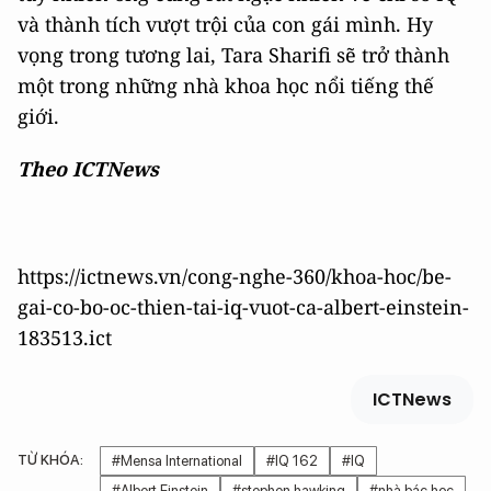
và thành tích vượt trội của con gái mình. Hy
vọng trong tương lai, Tara Sharifi sẽ trở thành
một trong những nhà khoa học nổi tiếng thế
giới.
Theo ICTNews
https://ictnews.vn/cong-nghe-360/khoa-hoc/be-
gai-co-bo-oc-thien-tai-iq-vuot-ca-albert-einstein-
183513.ict
ICTNews
TỪ KHÓA:
#Mensa International
#IQ 162
#IQ
#Albert Einstein
#stephen hawking
#nhà bác học