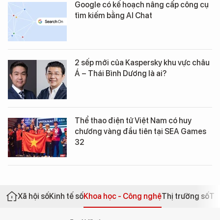
Google có kế hoạch nâng cấp công cụ
tìm kiếm bằng AI Chat
2 sếp mới của Kaspersky khu vực châu
Á – Thái Bình Dương là ai?
Thể thao điện tử Việt Nam có huy
chương vàng đầu tiên tại SEA Games
32
Xã hội số
Kinh tế số
Khoa học - Công nghệ
Thị trường số
Th