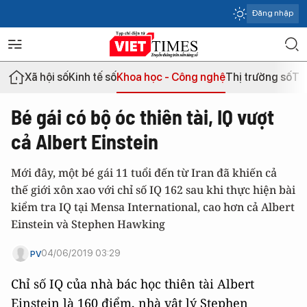
Đăng nhập
Xã hội số
Kinh tế số
Khoa học - Công nghệ
Thị trường số
Th
Bé gái có bộ óc thiên tài, IQ vượt
cả Albert Einstein
Mới đây, một bé gái 11 tuổi đến từ Iran đã khiến cả
thế giới xôn xao với chỉ số IQ 162 sau khi thực hiện bài
kiểm tra IQ tại Mensa International, cao hơn cả Albert
Einstein và Stephen Hawking
04/06/2019 03:29
PV
Chỉ số IQ của nhà bác học thiên tài Albert
Einstein là 160 điểm, nhà vật lý Stephen