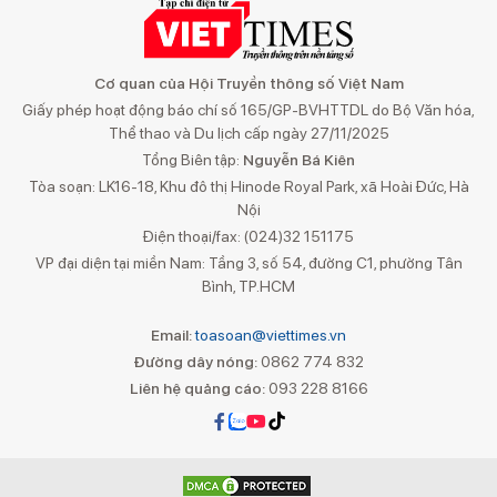
Cơ quan của Hội Truyền thông số Việt Nam
Giấy phép hoạt động báo chí số 165/GP-BVHTTDL do Bộ Văn hóa,
Thể thao và Du lịch cấp ngày 27/11/2025
Tổng Biên tập:
Nguyễn Bá Kiên
Tòa soạn: LK16-18, Khu đô thị Hinode Royal Park, xã Hoài Đức, Hà
Nội
Điện thoại/fax: (024)32 151175
VP đại diện tại miền Nam: Tầng 3, số 54, đường C1, phường Tân
Bình, TP.HCM
Email:
toasoan@viettimes.vn
Đường dây nóng:
0862 774 832
Liên hệ quảng cáo:
093 228 8166