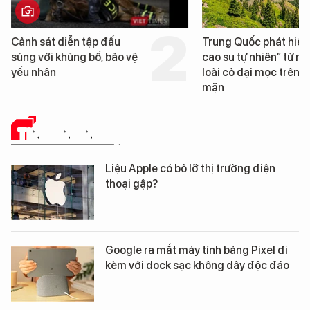
Trung Quốc phát hiện “mỏ
Loạt dự án bất động
cao su tự nhiên” từ một
Đà Nẵng sắp bị kiểm
loài cỏ dại mọc trên đất
mặn
TIN CÔNG NGHỆ
Liệu Apple có bỏ lỡ thị trường điện
thoại gập?
Google ra mắt máy tính bảng Pixel đi
kèm với dock sạc không dây độc đáo