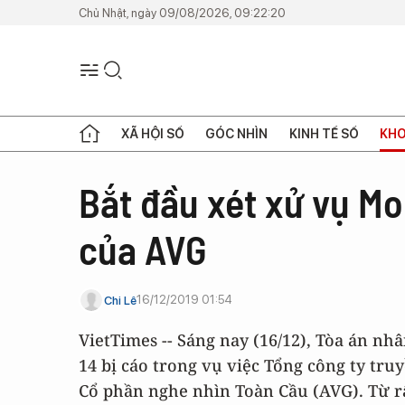
Chủ Nhật, ngày 09/08/2026, 09:22:20
XÃ HỘI SỐ
GÓC NHÌN
KINH TẾ SỐ
KHO
Bắt đầu xét xử vụ M
của AVG
16/12/2019 01:54
Chi Lê
VietTimes -- Sáng nay (16/12), Tòa án nh
14 bị cáo trong vụ việc Tổng công ty tr
Cổ phần nghe nhìn Toàn Cầu (AVG). Từ rấ