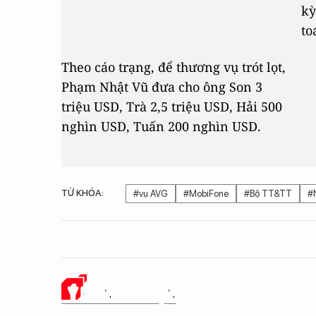
kỳ
to
Theo cáo trạng, để thương vụ trót lọt,
Phạm Nhật Vũ đưa cho ông Son 3
triệu USD, Trà 2,5 triệu USD, Hải 500
nghìn USD, Tuấn 200 nghìn USD.
TỪ KHÓA:
#vụ AVG
#MobiFone
#Bộ TT&TT
#
Ý KIẾN CỦA BẠN