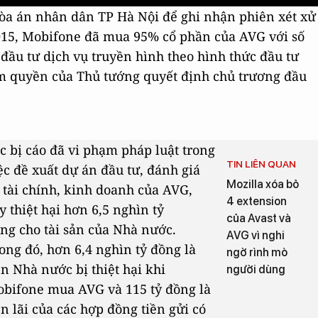
Tòa án nhân dân TP Hà Nội để ghi nhận phiên xét xử
15, Mobifone đã mua 95% cổ phần của AVG với số
 đầu tư dịch vụ truyền hình theo hình thức đầu tư
m quyền của Thủ tướng quyết định chủ trương đầu
c bị cáo đã vi phạm pháp luật trong
TIN LIÊN QUAN
ệc đề xuất dự án đầu tư, đánh giá
Mozilla xóa bỏ
 tài chính, kinh doanh của AVG,
4 extension
y thiệt hại hơn 6,5 nghìn tỷ
của Avast và
ng cho tài sản của Nhà nước.
AVG vì nghi
ong đó, hơn 6,4 nghìn tỷ đồng là
ngờ rình mò
ền Nhà nước bị thiệt hại khi
người dùng
bifone mua AVG và 115 tỷ đồng là
ền lãi của các hợp đồng tiền gửi có