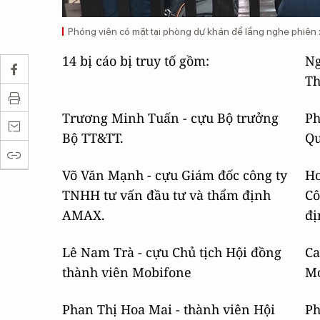
Phóng viên có mặt tại phòng dự khán để lắng nghe phiên
14 bị cáo bị truy tố gồm:
Ng
Th
Trương Minh Tuấn - cựu Bộ trưởng
Ph
Bộ TT&TT.
Qu
Võ Văn Mạnh - cựu Giám đốc công ty
Ho
TNHH tư vấn đầu tư và thẩm định
Cô
AMAX.
đị
Lê Nam Trà - cựu Chủ tịch Hội đồng
Ca
thành viên Mobifone
Mo
Phan Thị Hoa Mai - thành viên Hội
Ph