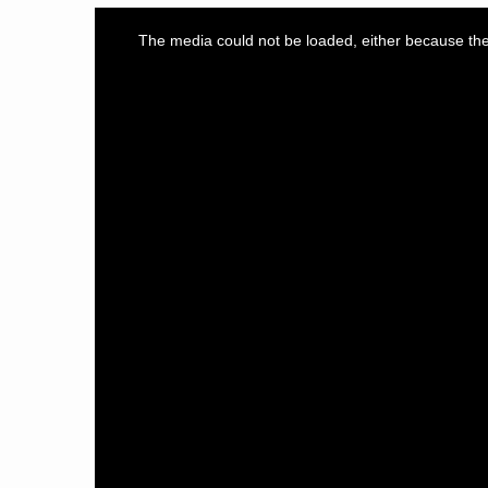
This
is
a
The media could not be loaded, either because the 
modal
window.