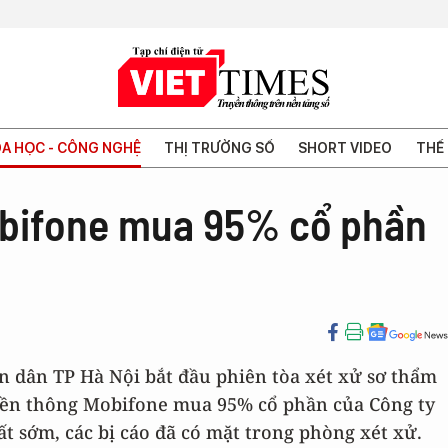
A HỌC - CÔNG NGHỆ
THỊ TRƯỜNG SỐ
SHORT VIDEO
THẾ 
obifone mua 95% cổ phần
ân dân TP Hà Nội bắt đầu phiên tòa xét xử sơ thẩm
uyền thông Mobifone mua 95% cổ phần của Công ty
t sớm, các bị cáo đã có mặt trong phòng xét xử.