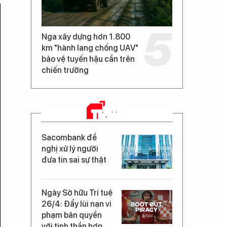
Nga xây dựng hơn 1.800
km "hành lang chống UAV"
bảo vệ tuyến hậu cần trên
chiến trường
TIN MỚI
Sacombank đề
nghị xử lý người
đưa tin sai sự thật
Ngày Sở hữu Trí tuệ
26/4: Đẩy lùi nạn vi
phạm bản quyền
với tinh thần hợp