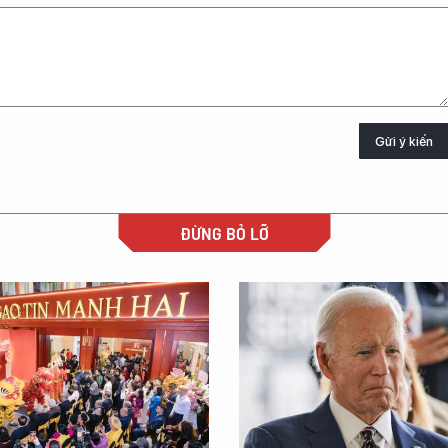
Gửi ý kiến
ĐỪNG BỎ LỠ