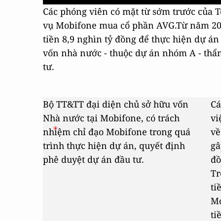
Các phóng viên có mặt từ sớm trước của 
vụ Mobifone mua cổ phần AVG.
Từ năm 20
tiền 8,9 nghìn tỷ đồng để thực hiện dự án
vốn nhà nước - thuộc dự án nhóm A - thẩ
tư.
Bộ TT&TT đại diện chủ sở hữu vốn
Cá
Nhà nước tại Mobifone, có trách
vi
nhiệm chỉ đạo Mobifone trong quá
về
trình thực hiện dự án, quyết định
gâ
phê duyệt dự án đầu tư.
đồ
Tr
ti
Mo
ti