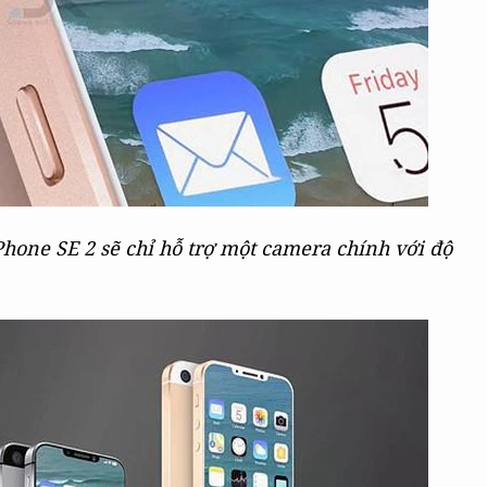
hone SE 2 sẽ chỉ hỗ trợ một camera chính với độ