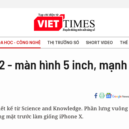
A HỌC - CÔNG NGHỆ
THỊ TRƯỜNG SỐ
SHORT VIDEO
THẾ 
2 - màn hình 5 inch, mạnh
iết kế từ Science and Knowledge. Phần lưng vuông
g mặt trước làm giống iPhone X.