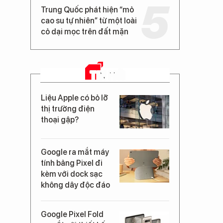
Trung Quốc phát hiện “mỏ
cao su tự nhiên” từ một loài
cỏ dại mọc trên đất mặn
TIN MỚI
Liệu Apple có bỏ lỡ
thị trường điện
thoại gập?
Google ra mắt máy
tính bảng Pixel đi
kèm với dock sạc
không dây độc đáo
Google Pixel Fold