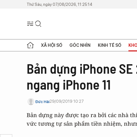
Thứ Sáu, ngày 07/08/2026, 11:25:14
XÃ HỘI SỐ
GÓC NHÌN
KINH TẾ SỐ
KHO
Bản dựng iPhone SE 
ngang iPhone 11
29/09/2019 10:27
Đức Hải
Bản dựng này được tạo ra bởi các nhà th
vức tương tự sản phẩm tiền nhiệm, nhưn