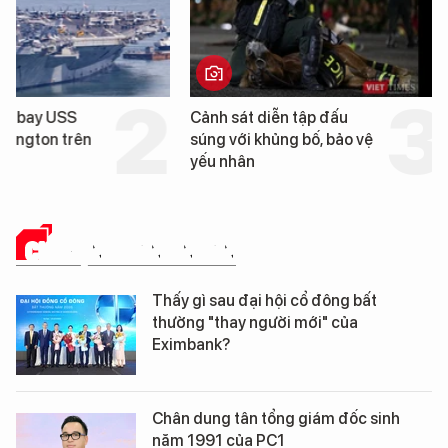
Cảnh sát diễn tập đấu
Cận cảnh chiến hạm 
súng với khủng bố, bảo vệ
tống tàu sân bay USS
yếu nhân
George Washington 
Đà Nẵng
CHUYỆN DOANH NHÂN
Thấy gì sau đại hội cổ đông bất
thường "thay người mới" của
Eximbank?
Chân dung tân tổng giám đốc sinh
năm 1991 của PC1