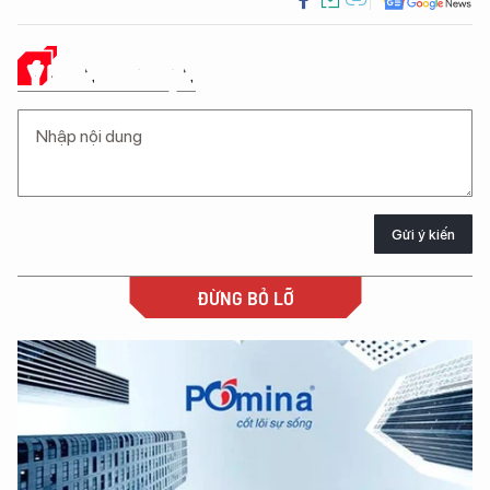
Ý KIẾN CỦA BẠN
Gửi ý kiến
ĐỪNG BỎ LỠ