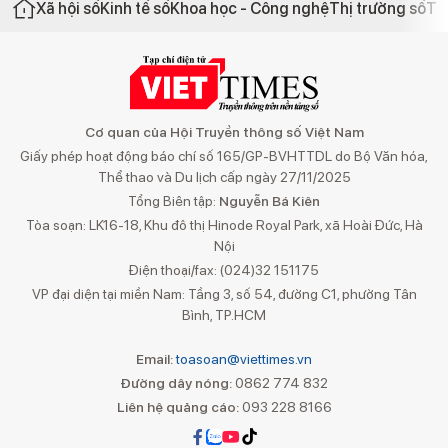
Xã hội số
Kinh tế số
Khoa học - Công nghệ
Thị trường số
Th
Cơ quan của Hội Truyền thông số Việt Nam
Giấy phép hoạt động báo chí số 165/GP-BVHTTDL do Bộ Văn hóa,
Thể thao và Du lịch cấp ngày 27/11/2025
Tổng Biên tập:
Nguyễn Bá Kiên
Tòa soạn: LK16-18, Khu đô thị Hinode Royal Park, xã Hoài Đức, Hà
Nội
Điện thoại/fax: (024)32 151175
VP đại diện tại miền Nam: Tầng 3, số 54, đường C1, phường Tân
Bình, TP.HCM
Email:
toasoan@viettimes.vn
Đường dây nóng:
0862 774 832
Liên hệ quảng cáo:
093 228 8166