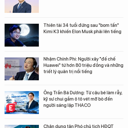
Thiên tài 34 tuổi đứng sau "bom tấn"
Kimi K3 khiến Elon Musk phải lên tiếng
Nhậm Chính Phi: Người xây "đế chế
Huawei" từ hơn 80 triệu đồng và những
triết lý quản trị nổi tiếng
Ông Trần Bá Dương: Từ cậu bé làm rẫy,
kỹ sư chui gầm ô tô vét mỡ bò đến
người sáng lập THACO
Chân dung tân Phó chủ tịch HĐQT