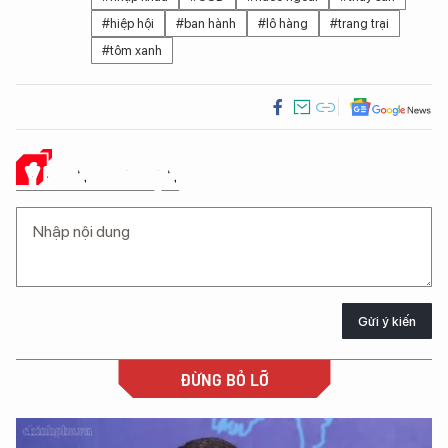
#hiệp hội
#ban hành
#lô hàng
#trang trại
#tôm xanh
Ý KIẾN CỦA BẠN
Gửi ý kiến
ĐỪNG BỎ LỠ