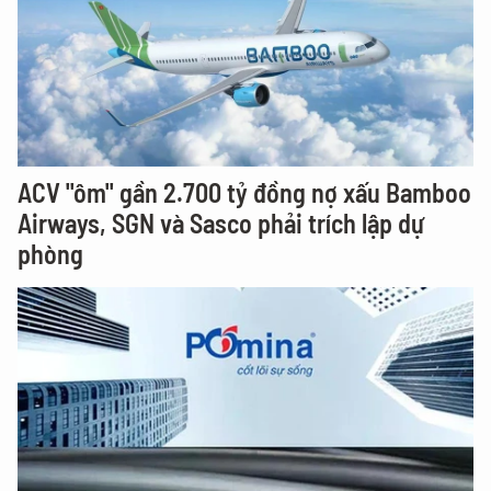
ACV "ôm" gần 2.700 tỷ đồng nợ xấu Bamboo
Airways, SGN và Sasco phải trích lập dự
phòng