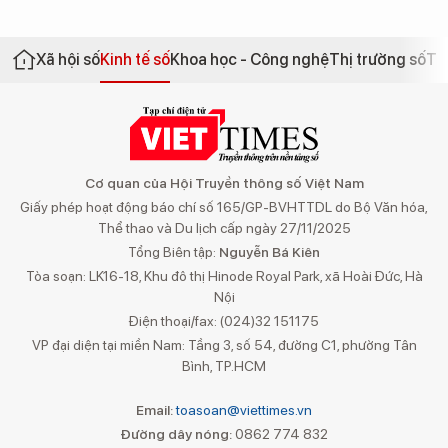
Xã hội số
Kinh tế số
Khoa học - Công nghệ
Thị trường số
Th
Cơ quan của Hội Truyền thông số Việt Nam
Giấy phép hoạt động báo chí số 165/GP-BVHTTDL do Bộ Văn hóa,
Thể thao và Du lịch cấp ngày 27/11/2025
Tổng Biên tập:
Nguyễn Bá Kiên
Tòa soạn: LK16-18, Khu đô thị Hinode Royal Park, xã Hoài Đức, Hà
Nội
Điện thoại/fax: (024)32 151175
VP đại diện tại miền Nam: Tầng 3, số 54, đường C1, phường Tân
Bình, TP.HCM
Email:
toasoan@viettimes.vn
Đường dây nóng:
0862 774 832