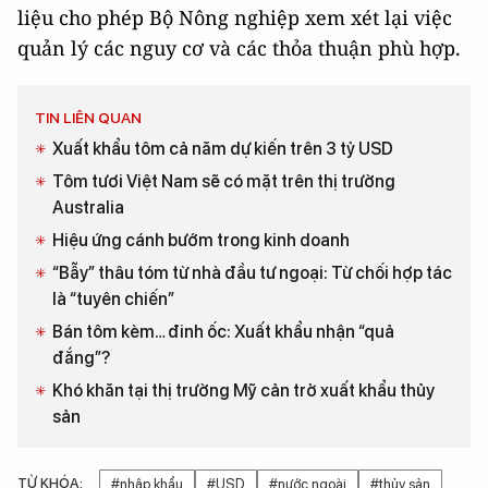
liệu cho phép Bộ Nông nghiệp xem xét lại việc
quản lý các nguy cơ và các thỏa thuận phù hợp.
TIN LIÊN QUAN
Xuất khẩu tôm cả năm dự kiến trên 3 tỷ USD
Tôm tươi Việt Nam sẽ có mặt trên thị trường
Australia
Hiệu ứng cánh bướm trong kinh doanh
“Bẫy” thâu tóm từ nhà đầu tư ngoại: Từ chối hợp tác
là “tuyên chiến”
Bán tôm kèm… đinh ốc: Xuất khẩu nhận “quả
đắng”?
Khó khăn tại thị trường Mỹ cản trở xuất khẩu thủy
sản
TỪ KHÓA:
#nhập khẩu
#USD
#nước ngoài
#thủy sản