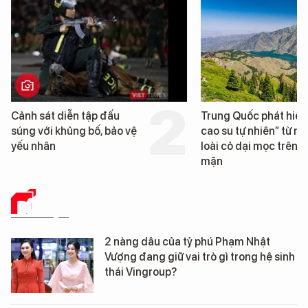
Cảnh sát diễn tập đấu
Trung Quốc phát hiện
súng với khủng bố, bảo vệ
cao su tự nhiên” từ m
yếu nhân
loài cỏ dại mọc trên đ
mặn
DỮ LIỆU
2 nàng dâu của tỷ phú Phạm Nhật
Vượng đang giữ vai trò gì trong hệ sinh
thái Vingroup?