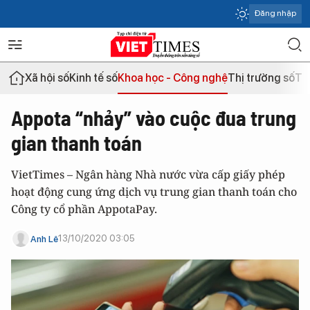
Đăng nhập
Xã hội số
Kinh tế số
Khoa học - Công nghệ
Thị trường số
Th
Appota “nhảy” vào cuộc đua trung
gian thanh toán
VietTimes – Ngân hàng Nhà nước vừa cấp giấy phép
hoạt động cung ứng dịch vụ trung gian thanh toán cho
Công ty cổ phần AppotaPay.
13/10/2020 03:05
Anh Lê