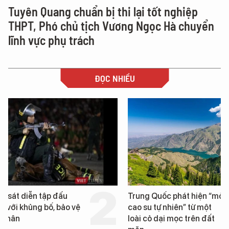
Tuyên Quang chuẩn bị thi lại tốt nghiệp
THPT, Phó chủ tịch Vương Ngọc Hà chuyển
lĩnh vực phụ trách
ĐỌC NHIỀU
Trung Quốc phát hiện “mỏ
Loạt dự án bất động 
cao su tự nhiên” từ một
Đà Nẵng sắp bị kiểm t
loài cỏ dại mọc trên đất