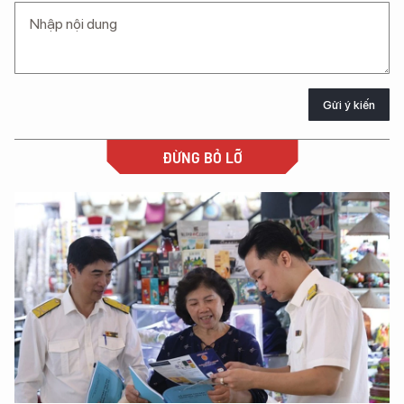
Gửi ý kiến
ĐỪNG BỎ LỠ