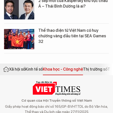
2 sếp mới của Kaspersky khu vực châu
Á – Thái Bình Dương là ai?
Thể thao điện tử Việt Nam có huy
chương vàng đầu tiên tại SEA Games
32
Xã hội số
Kinh tế số
Khoa học - Công nghệ
Thị trường số
Th
Cơ quan của Hội Truyền thông số Việt Nam
Giấy phép hoạt động báo chí số 165/GP-BVHTTDL do Bộ Văn hóa,
Thể thao và Du lịch cấp ngày 27/11/2025