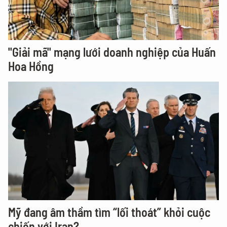
"Giải mã" mạng lưới doanh nghiệp của Huấn
Hoa Hồng
Mỹ đang âm thầm tìm “lối thoát” khỏi cuộc
chiến với Iran?