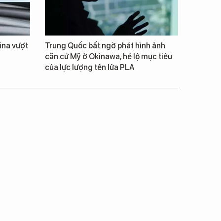
ina vượt
Trung Quốc bất ngờ phát hình ảnh
căn cứ Mỹ ở Okinawa, hé lộ mục tiêu
của lực lượng tên lửa PLA