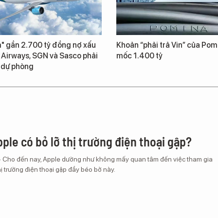
" gần 2.700 tỷ đồng nợ xấu
Khoản “phải trả Vin” của Pom
Airways, SGN và Sasco phải
mốc 1.400 tỷ
p dự phòng
ple có bỏ lỡ thị trường điện thoại gập?
– Cho đến nay, Apple dường như không mấy quan tâm đến việc tham gia
ị trường điện thoại gập đầy béo bở này.