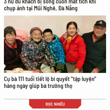
3 nữ du khách bị sóng cuốn mất tích khi
chụp ảnh tại Mũi Nghê, Đà Nẵng
Cụ bà 111 tuổi tiết lộ bí quyết "tập luyện"
hàng ngày giúp bà trường thọ
ĐỌC NHIỀU