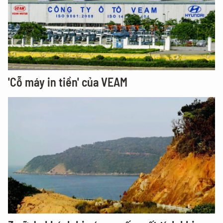
'Cỗ máy in tiền' của VEAM