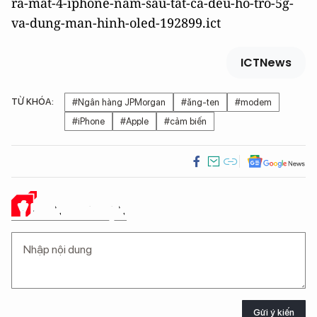
ra-mat-4-iphone-nam-sau-tat-ca-deu-ho-tro-5g-
va-dung-man-hinh-oled-192899.ict
ICTNews
TỪ KHÓA:
#Ngân hàng JPMorgan
#ăng-ten
#modem
#iPhone
#Apple
#cảm biến
Ý KIẾN CỦA BẠN
Gửi ý kiến