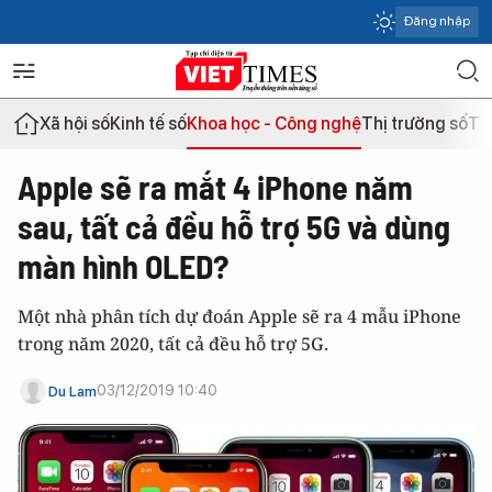
Đăng nhập
Xã hội số
Kinh tế số
Khoa học - Công nghệ
Thị trường số
Th
Apple sẽ ra mắt 4 iPhone năm
sau, tất cả đều hỗ trợ 5G và dùng
màn hình OLED?
Một nhà phân tích dự đoán Apple sẽ ra 4 mẫu iPhone
trong năm 2020, tất cả đều hỗ trợ 5G.
03/12/2019 10:40
Du Lam