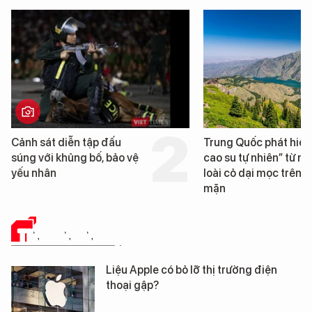
Trung Quốc phát hiện “mỏ
Loạt dự án bất động
cao su tự nhiên” từ một
Đà Nẵng sắp bị kiểm
loài cỏ dại mọc trên đất
mặn
TIN CÔNG NGHỆ
Liệu Apple có bỏ lỡ thị trường điện
thoại gập?