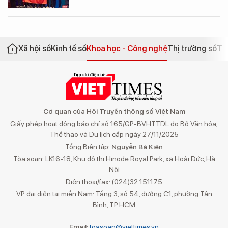
Xã hội số
Kinh tế số
Khoa học - Công nghệ
Thị trường số
Th
Cơ quan của Hội Truyền thông số Việt Nam
Giấy phép hoạt động báo chí số 165/GP-BVHTTDL do Bộ Văn hóa,
Thể thao và Du lịch cấp ngày 27/11/2025
Tổng Biên tập:
Nguyễn Bá Kiên
Tòa soạn: LK16-18, Khu đô thị Hinode Royal Park, xã Hoài Đức, Hà
Nội
Điện thoại/fax: (024)32 151175
VP đại diện tại miền Nam: Tầng 3, số 54, đường C1, phường Tân
Bình, TP.HCM
Email:
toasoan@viettimes.vn