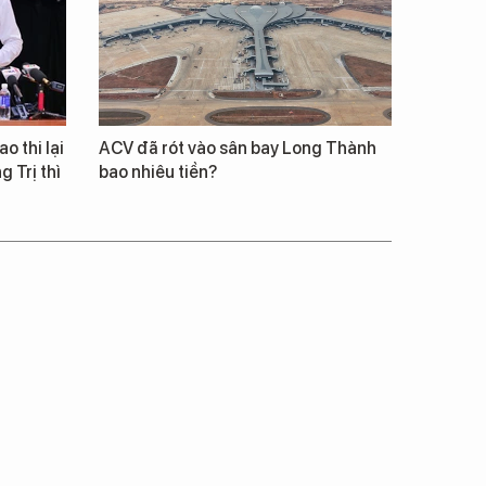
o thi lại
ACV đã rót vào sân bay Long Thành
 Trị thì
bao nhiêu tiền?