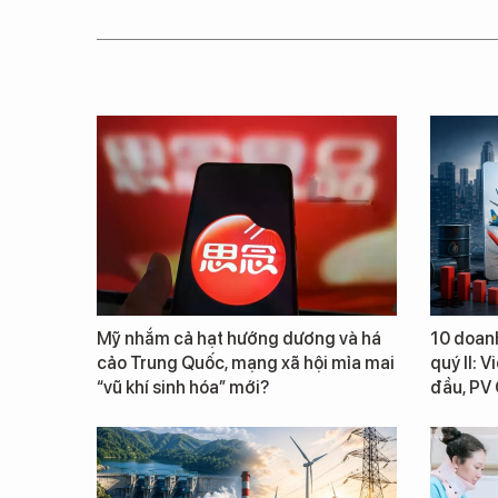
Mỹ nhắm cả hạt hướng dương và há
10 doanh
cảo Trung Quốc, mạng xã hội mỉa mai
quý II: 
“vũ khí sinh hóa” mới?
đầu, PV 