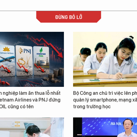
ĐỪNG BỎ LỠ
 nghiệp làm ăn thua lỗ nhất
Bộ Công an chủ trì việc lên 
Vietnam Airlines và PNJ đứng
quản lý smartphone, mạng xã
OIL cũng có tên
trong trường học