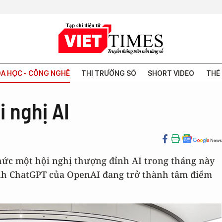
A HỌC - CÔNG NGHỆ
THỊ TRƯỜNG SỐ
SHORT VIDEO
THẾ 
i nghị AI
chức một hội nghị thượng đỉnh AI trong tháng này
cảnh ChatGPT của OpenAI đang trở thành tâm điểm