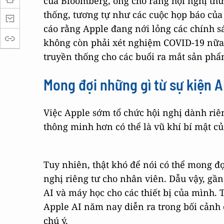
của Bloomberg, ông cho rằng hội nghị thư
thống, tương tự như các cuộc họp báo của 
cáo rằng Apple đang nới lỏng các chính s
không còn phải xét nghiệm COVID-19 nữa. 
truyền thống cho các buổi ra mắt sản phẩ
Mong đợi những gì từ sự kiện A
Việc Apple sớm tổ chức hội nghị dành riên
thông minh hơn có thể là vũ khí bí mật củ
Tuy nhiên, thật khó để nói có thể mong đợi
nghị riêng tư cho nhân viên. Dẫu vậy, gầ
AI và máy học cho các thiết bị của mình.
Apple AI năm nay diễn ra trong bối cảnh
chú ý.