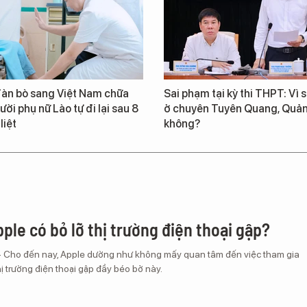
đàn bò sang Việt Nam chữa
Sai phạm tại kỳ thi THPT: Vì sa
ười phụ nữ Lào tự đi lại sau 8
ở chuyên Tuyên Quang, Quảng
liệt
không?
ple có bỏ lỡ thị trường điện thoại gập?
– Cho đến nay, Apple dường như không mấy quan tâm đến việc tham gia
ị trường điện thoại gập đầy béo bở này.