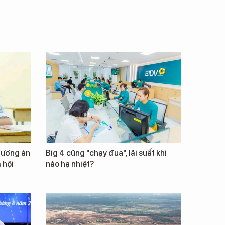
phương án
Big 4 cũng "chạy đua", lãi suất khi
 hội
nào hạ nhiệt?