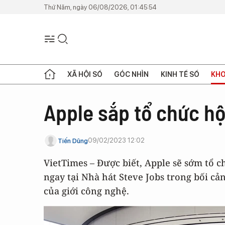
Thứ Năm, ngày 06/08/2026, 01:45:54
XÃ HỘI SỐ
GÓC NHÌN
KINH TẾ SỐ
KHO
Apple sắp tổ chức hộ
09/02/2023 12:02
Tiến Dũng
VietTimes – Được biết, Apple sẽ sớm tổ 
ngay tại Nhà hát Steve Jobs trong bối 
của giới công nghệ.