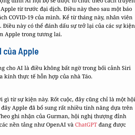
ợng đỉnh AI nội bộ sẽ được tổ chức theo cách truyền
Apple từ trước đại dịch. Điều này theo sau một báo
ách COVID-19 của mình. Kể từ tháng này, nhân viên
Điều này có thể đánh dấu sự trở lại của các sự kiện
m Apple trong tương lai.
I của Apple
g cho AI là điều không bất ngờ trong bối cảnh Siri
a kính thực tế hỗn hợp của nhà Táo.
 gì từ sự kiện này. Rốt cuộc, đây cũng chỉ là một hộ
n đây Apple đã bổ sung rất nhiều tính năng dựa trên
 Theo ghi nhận của Gurman, hội nghị thượng đỉnh
 các nền tảng như OpenAI và
ChatGPT
đang được