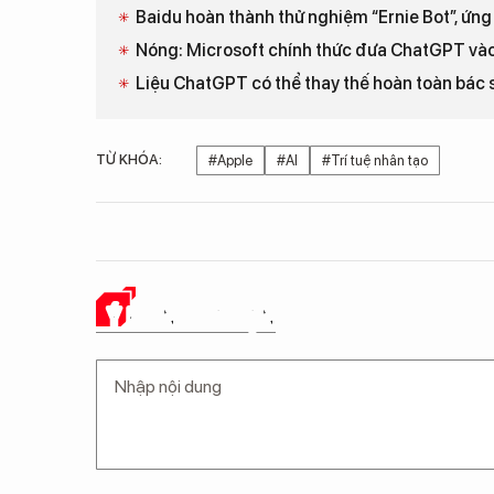
Baidu hoàn thành thử nghiệm “Ernie Bot”, ứn
Nóng: Microsoft chính thức đưa ChatGPT vào
Liệu ChatGPT có thể thay thế hoàn toàn bác s
TỪ KHÓA:
#Apple
#AI
#Trí tuệ nhân tạo
Ý KIẾN CỦA BẠN