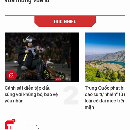
ĐỌC NHIỀU
Trung Quốc phát hiện “mỏ
Loạt dự án bất động 
cao su tự nhiên” từ một
Đà Nẵng sắp bị kiểm 
loài cỏ dại mọc trên đất
mặn
TIN CÔNG NGHỆ