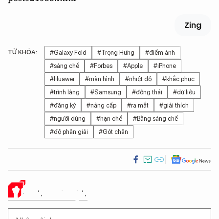
Zing
TỪ KHÓA:
#Galaxy Fold
#Trọng Hưng
#điểm ảnh
#sáng chế
#Forbes
#Apple
#iPhone
#Huawei
#màn hình
#nhiệt độ
#khắc phục
#trình làng
#Samsung
#động thái
#dữ liệu
#đăng ký
#nâng cấp
#ra mắt
#giải thích
#người dùng
#hạn chế
#Bằng sáng chế
#độ phân giải
#Gót chân
Ý KIẾN CỦA BẠN