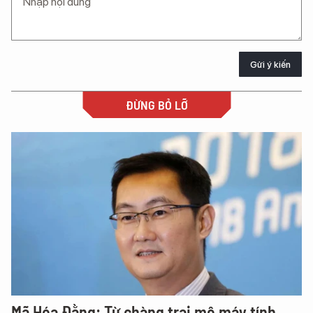
Gửi ý kiến
ĐỪNG BỎ LỠ
Mã Hóa Đằng: Từ chàng trai mê máy tính