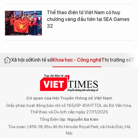
Thể thao điện tử Việt Nam có huy
chương vàng đầu tiên tại SEA Games
32
Xã hội số
Kinh tế số
Khoa học - Công nghệ
Thị trường số
Th
Cơ quan của Hội Truyền thông số Việt Nam
Giấy phép hoạt động báo chí số 165/GP-BVHTTDL do Bộ Văn hóa,
Thể thao và Du lịch cấp ngày 27/11/2025
Tổng Biên tập:
Nguyễn Bá Kiên
Tòa soạn: LK16-18, Khu đô thị Hinode Royal Park, xã Hoài Đức, Hà
Nội