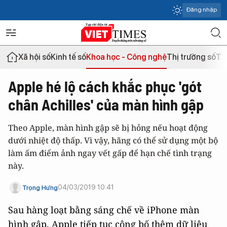
Đăng nhập
Xã hội số
Kinh tế số
Khoa học - Công nghệ
Thị trường số
Th
Apple hé lộ cách khắc phục 'gót
chân Achilles' của màn hình gập
Theo Apple, màn hình gập sẽ bị hỏng nếu hoạt động
dưới nhiệt độ thấp. Vì vậy, hãng có thể sử dụng một bộ
làm ấm điểm ảnh ngay vết gấp để hạn chế tình trạng
này.
04/03/2019 10:41
Trọng Hưng
Sau hàng loạt bằng sáng chế về iPhone màn
hình gập, Apple tiếp tục công bố thêm dữ liệu